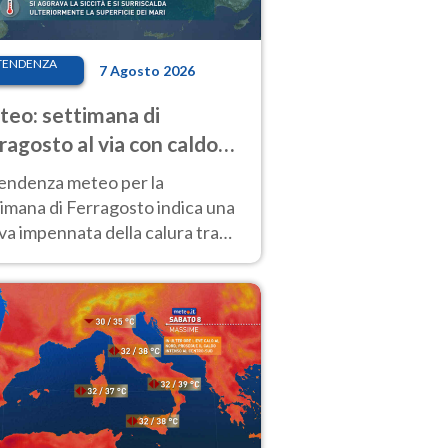
TENDENZA
7 Agosto 2026
eo: settimana di
ragosto al via con caldo
enso e qualche temporale
tendenza meteo per la
imana di Ferragosto indica una
a impennata della calura tra
 14 agosto, con nuovi rialzi
he al Nord.