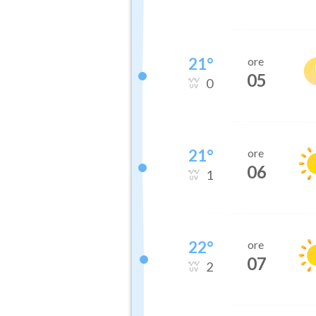
21
°
ore
05
0
21
°
ore
06
1
22
°
ore
07
2