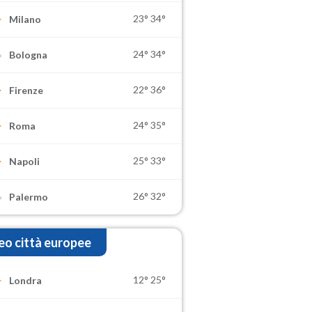
23°
34°
Milano
24°
34°
Bologna
22°
36°
Firenze
24°
35°
Roma
25°
33°
Napoli
26°
32°
Palermo
o città europee
12°
25°
Londra