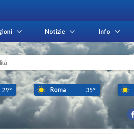
ioni
Notizie
Info
Roma
29°
35°