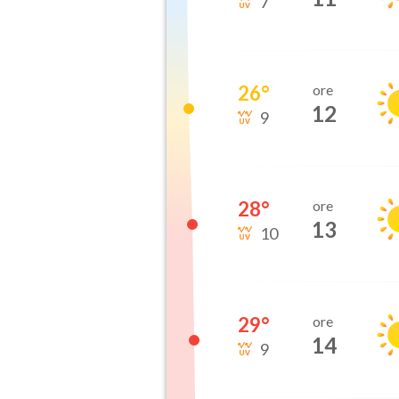
7
26
°
ore
12
9
28
°
ore
13
10
29
°
ore
14
9