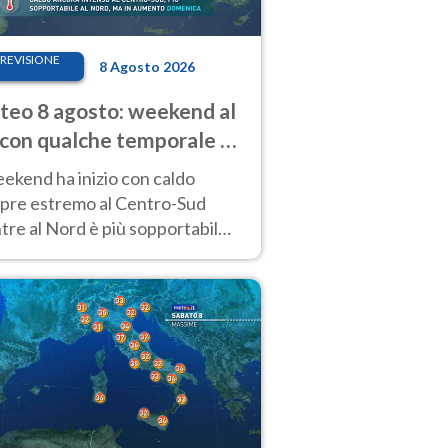
REVISIONE
8 Agosto 2026
eo 8 agosto: weekend al
 con qualche temporale e
do estremo al Centro-Sud
eekend ha inizio con caldo
pre estremo al Centro-Sud
re al Nord è più sopportabile
 a domenica 9. Temporali di
re sui rilievi.