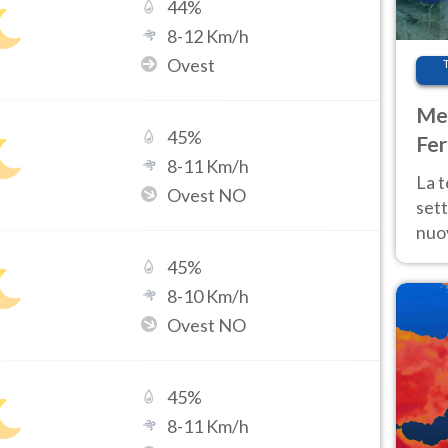
44
%
8
-
12
Km/h
Ovest
Met
45
%
Fer
8
-
11
Km/h
int
La 
Ovest NO
sett
nuov
11 e
45
%
anc
8
-
10
Km/h
Ovest NO
45
%
8
-
11
Km/h