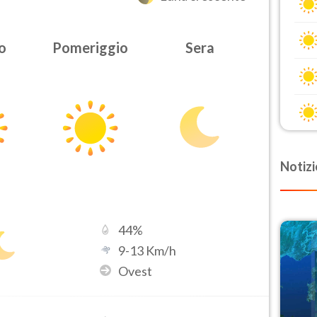
o
Pomeriggio
Sera
Notizi
44
%
9
-
13
Km/h
Ovest