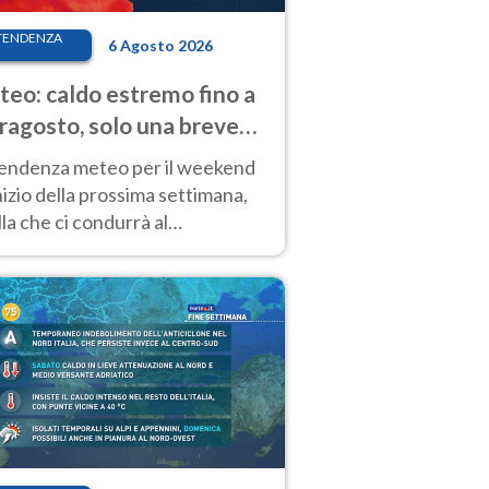
TENDENZA
6 Agosto 2026
eo: caldo estremo fino a
ragosto, solo una breve
sa. Ecco dove
tendenza meteo per il weekend
inizio della prossima settimana,
la che ci condurrà al
ragosto, vede ancora
perature molto elevate