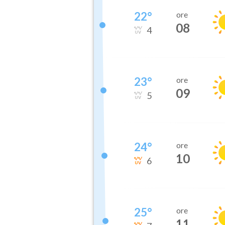
22
°
ore
08
4
23
°
ore
09
5
24
°
ore
10
6
25
°
ore
11