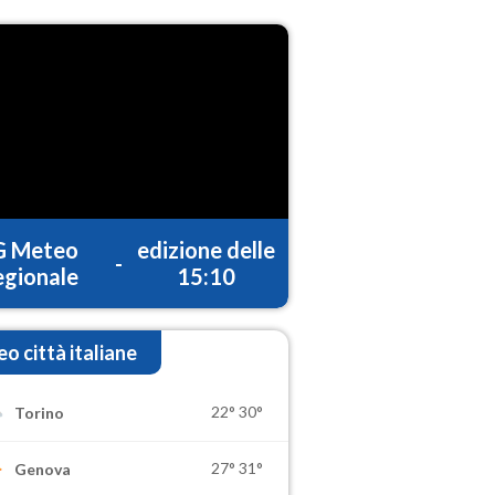
G Meteo
edizione delle
-
gionale
15:10
o città italiane
22°
30°
Torino
27°
31°
Genova