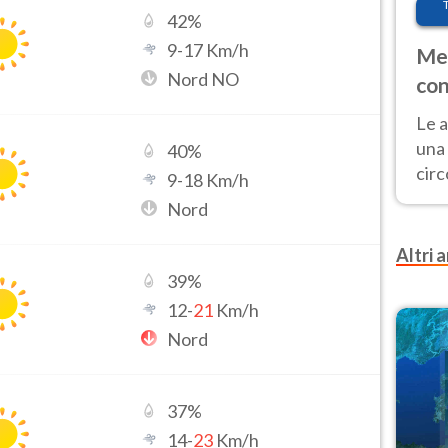
42
%
9
-
17
Km/h
Met
Nord NO
con
Le a
una 
40
%
cir
9
-
18
Km/h
del 
Nord
gior
Fer
Altri a
39
%
12
-
21
Km/h
Nord
37
%
14
-
23
Km/h