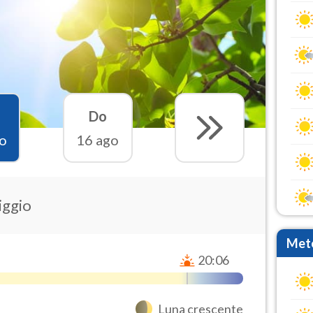
Do
o
16 ago
iggio
Mete
20:06
Luna crescente