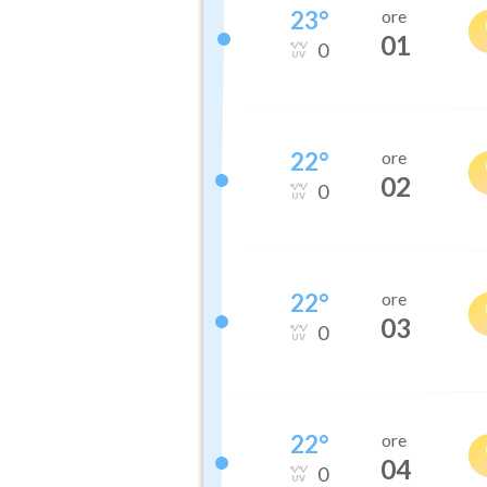
23
°
ore
01
0
22
°
ore
02
0
22
°
ore
03
0
22
°
ore
04
0