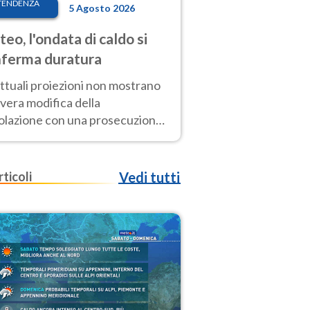
TENDENZA
5 Agosto 2026
eo, l'ondata di caldo si
ferma duratura
ttuali proiezioni non mostrano
vera modifica della
colazione con una prosecuzione
caldo fuori scala per molti
ni, compresa la settimana di
ragosto
rticoli
Vedi tutti