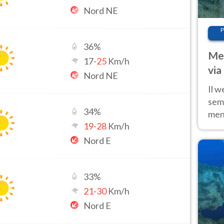
Nord NE
P
36
%
Met
17
-
25
Km/h
via
Nord NE
cal
Il w
sem
34
%
ment
19
-
28
Km/h
fino
calo
Nord E
33
%
21
-
30
Km/h
Nord E