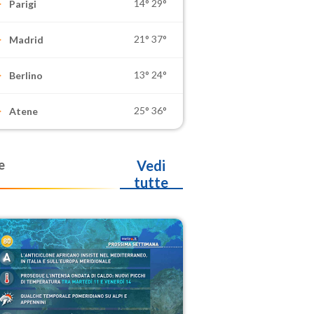
14°
29°
Parigi
21°
37°
Madrid
13°
24°
Berlino
25°
36°
Atene
e
Vedi
tutte