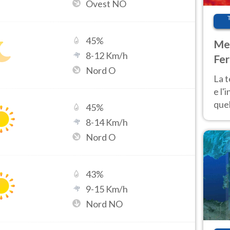
Ovest NO
45
%
Met
8
-
12
Km/h
Fer
Nord O
pau
La 
e l'
quel
45
%
Fer
8
-
14
Km/h
tem
Nord O
43
%
9
-
15
Km/h
Nord NO