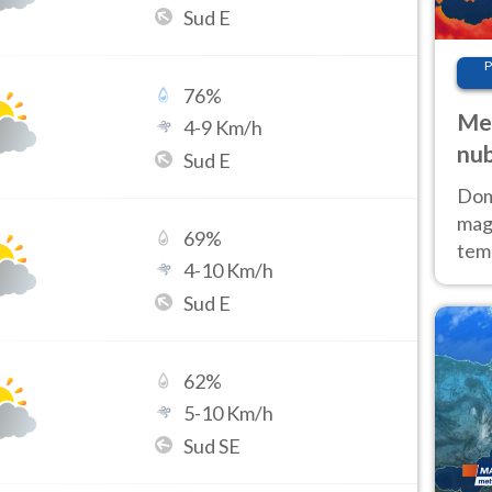
Sud E
P
76
%
Met
4
-
9
Km/h
nub
Sud E
Sud
Doma
magg
69
%
temp
4
-
10
Km/h
sem
Sud E
prev
62
%
5
-
10
Km/h
Sud SE