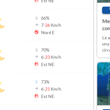
Est NE
66
%
Met
7
-
26
Km/h
con
Nord E
Le a
una 
cir
70
%
del 
6
-
23
Km/h
gior
Est NE
Fer
73
%
6
-
21
Km/h
Est NE