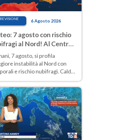
REVISIONE
6 Agosto 2026
eo: 7 agosto con rischio
ifragi al Nord! Al Centro-
 caldo estremo
ni, 7 agosto, si profila
iore instabilità al Nord con
orali e rischio nubifragi. Caldo
pre estremo al Centro-Sud. Le
isioni.