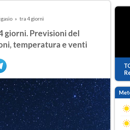
igasio
tra 4 giorni
 giorni. Previsioni del
oni, temperatura e venti
T
Re
Mete