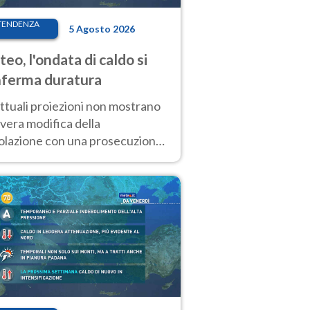
TENDENZA
5 Agosto 2026
eo, l'ondata di caldo si
ferma duratura
ttuali proiezioni non mostrano
vera modifica della
colazione con una prosecuzione
caldo fuori scala per molti
ni, compresa la settimana di
ragosto