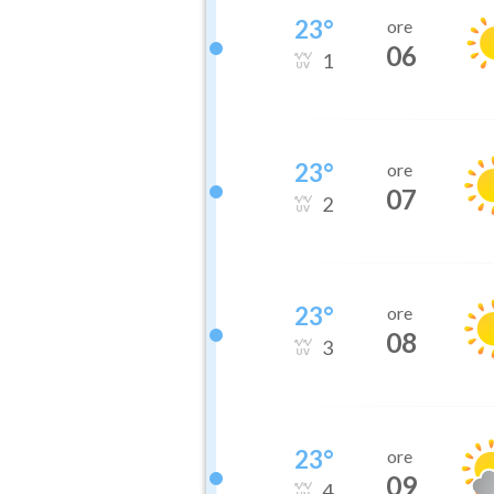
23
°
ore
06
1
23
°
ore
07
2
23
°
ore
08
3
23
°
ore
09
4