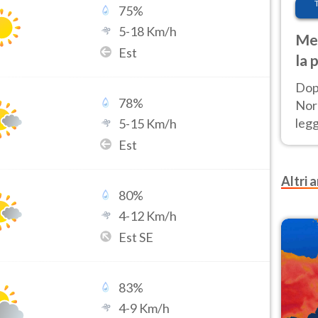
75
%
5
-
18
Km/h
Met
Est
la 
Dop
78
%
Nord
leg
5
-
15
Km/h
nuov
Est
afr
Altri a
80
%
4
-
12
Km/h
Est SE
83
%
4
-
9
Km/h