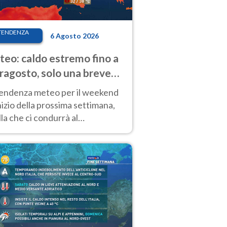
TENDENZA
6 Agosto 2026
eo: caldo estremo fino a
ragosto, solo una breve
sa. Ecco dove
tendenza meteo per il weekend
inizio della prossima settimana,
la che ci condurrà al
ragosto, vede ancora
perature molto elevate