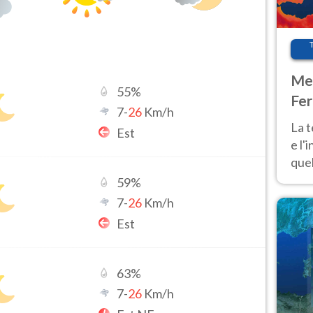
Met
55
%
Fer
7
-
26
Km/h
pau
La 
Est
e l'
quel
Fer
59
%
tem
7
-
26
Km/h
Est
63
%
7
-
26
Km/h