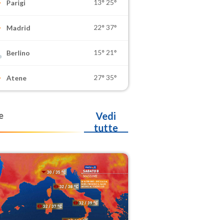
13°
25°
Parigi
22°
37°
Madrid
15°
21°
Berlino
27°
35°
Atene
e
Vedi
tutte