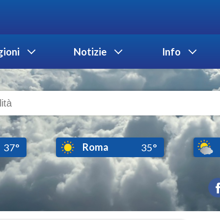
ioni
Notizie
Info
Roma
37°
35°