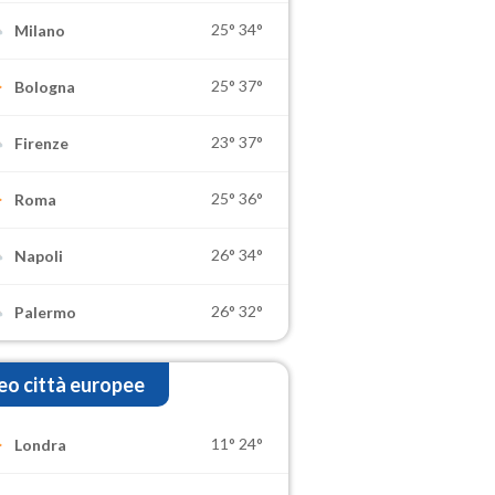
25°
34°
Milano
25°
37°
Bologna
23°
37°
Firenze
25°
36°
Roma
26°
34°
Napoli
26°
32°
Palermo
o città europee
11°
24°
Londra