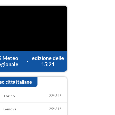
G Meteo
edizione delle
-
gionale
15:21
o città italiane
22°
34°
Torino
25°
31°
Genova