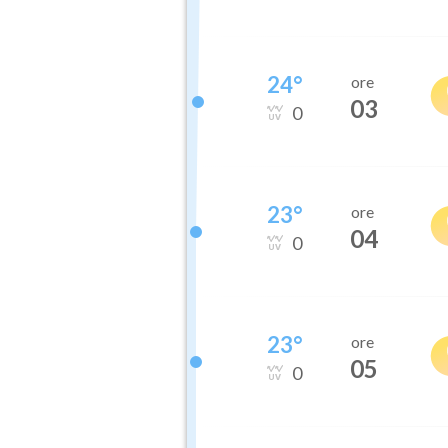
24
°
ore
03
0
23
°
ore
04
0
23
°
ore
05
0