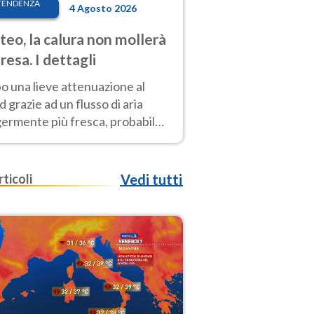
TENDENZA
4 Agosto 2026
eo, la calura non mollerà
presa. I dettagli
o una lieve attenuazione al
 grazie ad un flusso di aria
germente più fresca, probabile
o rinforzo dell’anticiclone
icano entro Ferragosto
rticoli
Vedi tutti