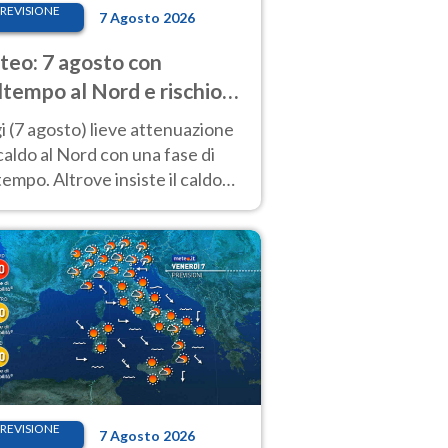
REVISIONE
7 Agosto 2026
eo: 7 agosto con
tempo al Nord e rischio
ifragi. Altrove caldo
 (7 agosto) lieve attenuazione
tremo
caldo al Nord con una fase di
empo. Altrove insiste il caldo
emo con picchi di 40°C. Le
isioni
REVISIONE
7 Agosto 2026