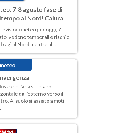
eo: 7-8 agosto fase di
tempo al Nord! Calura
o a Ferragosto
revisioni meteo per oggi, 7
to, vedono temporali e rischio
fragi al Nord mentre al
tro-Sud sole e caldo sempre
to intenso.
imeteo
nvergenza
lusso dell'aria sul piano
zzontale dall'esterno verso il
tro. Al suolo si assiste a moti
.