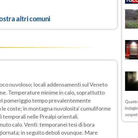
stra altri comuni
poco nuvoloso; locali addensamenti sul Veneto
ine. Temperature minime in calo, soprattutto
 Nel pomeriggio tempo prevalentemente
Quattro
o le coste; in montagna nuvolosita' cumuliforme
indagin
sospett
i temporali nelle Prealpi orientali.
to calo. Venti: temporanei tesi di bora
o giornata; in seguito deboli ovunque. Mare