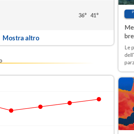
P
36°
41°
Met
bre
Mostra altro
Nor
Le p
dell
o
parz
al 
40 g