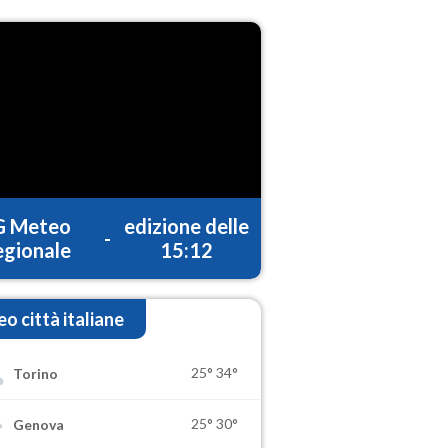
G Meteo
edizione delle
-
gionale
15:12
o città italiane
25°
34°
Torino
25°
30°
Genova