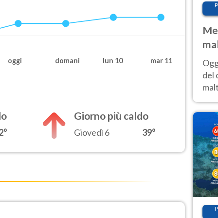
P
Met
mal
nub
oggi
domani
lun 10
mar 11
Oggi
es
del 
malt
estr
prev
do
Giorno più caldo
2°
Giovedì 6
39°
P