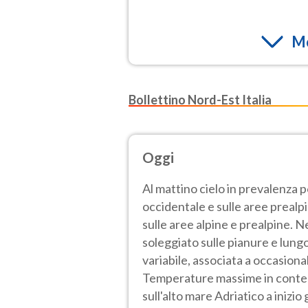
Mo
Bollettino Nord-Est Italia
Oggi
Al mattino cielo in prevalenza 
occidentale e sulle aree prealp
sulle aree alpine e prealpine.
soleggiato sulle pianure e lung
variabile, associata a occasional
Temperature massime in contenu
sull'alto mare Adriatico a inizi