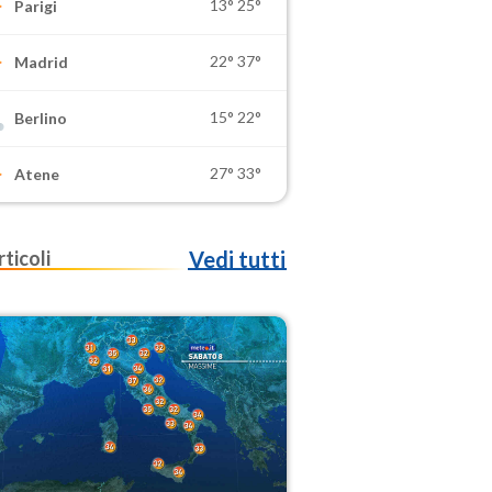
13°
25°
Parigi
22°
37°
Madrid
15°
22°
Berlino
27°
33°
Atene
rticoli
Vedi tutti