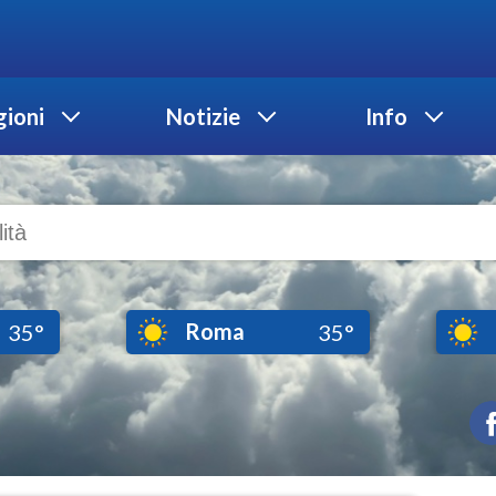
ioni
Notizie
Info
Roma
35°
35°