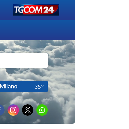
Milano
35°