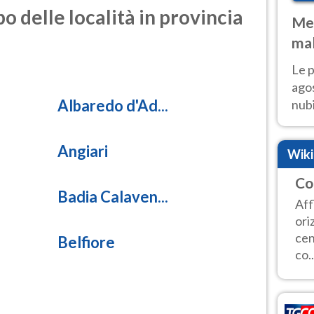
o delle località in provincia
Met
mal
fin
Le p
agos
Albaredo d'Ad...
nubi
Cen
mol
Angiari
Wik
Co
Badia Calaven...
Aff
ori
cen
Belfiore
co..