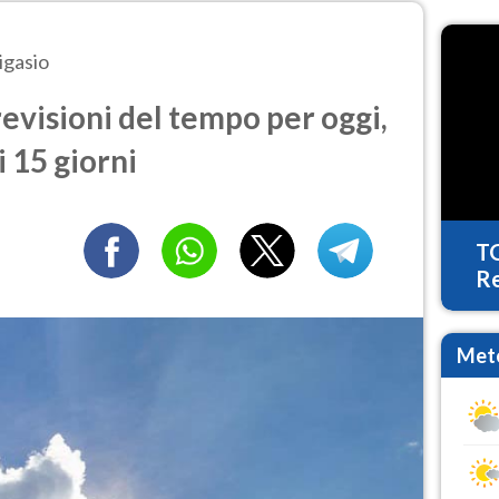
igasio
evisioni del tempo per oggi,
 15 giorni
T
Re
Mete