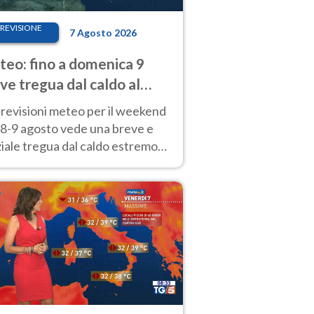
REVISIONE
7 Agosto 2026
eo: fino a domenica 9
ve tregua dal caldo al
d! Altrove calura e afa
revisioni meteo per il weekend
'8-9 agosto vede una breve e
iale tregua dal caldo estremo
Nord mentre altrove persistono
radi.