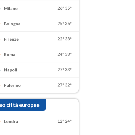
26°
35°
Milano
25°
36°
Bologna
22°
38°
Firenze
24°
38°
Roma
27°
33°
Napoli
27°
32°
Palermo
o città europee
12°
24°
Londra