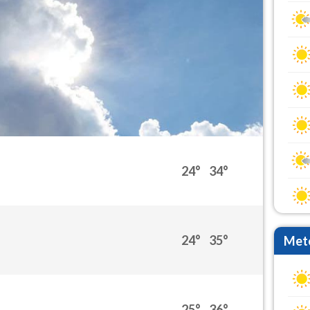
24°
34°
24°
35°
Mete
25°
36°