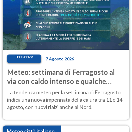
TENDENZA
7 Agosto 2026
Meteo: settimana di Ferragosto al
via con caldo intenso e qualche
temporale
La tendenza meteo per la settimana di Ferragosto
indica una nuova impennata della calura tra 11 e 14
agosto, con nuovi rialzi anche al Nord.
Meteo città italiane