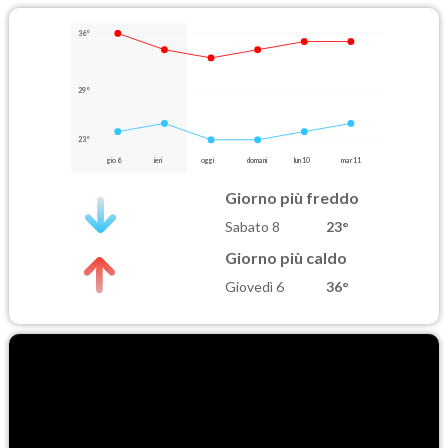
36°
29°
23°
gio 6
ieri
oggi
domani
lun 10
mar 11
Giorno più freddo
Sabato 8
23°
Giorno più caldo
Giovedì 6
36°