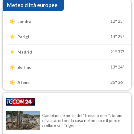
Meteo città europee
12°
25°
Londra
14°
29°
Parigi
21°
37°
Madrid
13°
24°
Berlino
25°
36°
Atene
Cambiano le mete del "turismo nero": boom
di visitatori per la casa nel bosco e il ponte
crollato sul Trigno