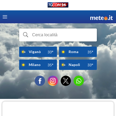
Viganò
Roma
33°
35°
Milano
Napoli
35°
33°