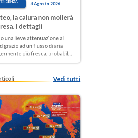
TENDENZA
4 Agosto 2026
eo, la calura non mollerà
presa. I dettagli
o una lieve attenuazione al
 grazie ad un flusso di aria
germente più fresca, probabile
o rinforzo dell’anticiclone
icano entro Ferragosto
rticoli
Vedi tutti