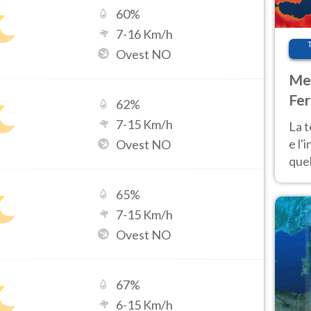
60
%
7
-
16
Km/h
Ovest NO
Met
Fer
62
%
pau
7
-
15
Km/h
La 
e l'
Ovest NO
quel
Fer
65
%
tem
7
-
15
Km/h
Ovest NO
67
%
6
-
15
Km/h