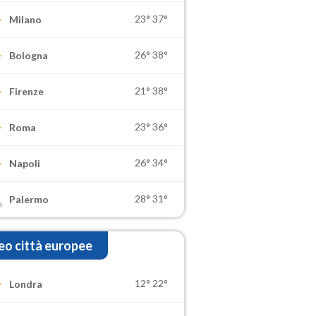
23°
37°
Milano
26°
38°
Bologna
21°
38°
Firenze
23°
36°
Roma
26°
34°
Napoli
28°
31°
Palermo
o città europee
12°
22°
Londra