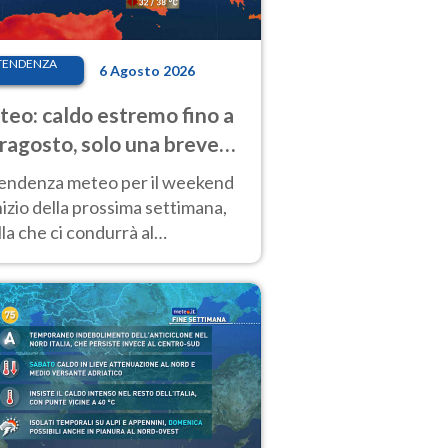
TENDENZA
6 Agosto 2026
eo: caldo estremo fino a
ragosto, solo una breve
sa. Ecco dove
tendenza meteo per il weekend
inizio della prossima settimana,
la che ci condurrà al
ragosto, vede ancora
perature molto elevate