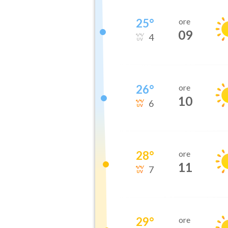
25
°
ore
09
4
26
°
ore
10
6
28
°
ore
11
7
29
°
ore