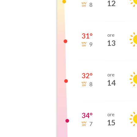
12
8
31
°
ore
13
9
32
°
ore
14
8
34
°
ore
15
7