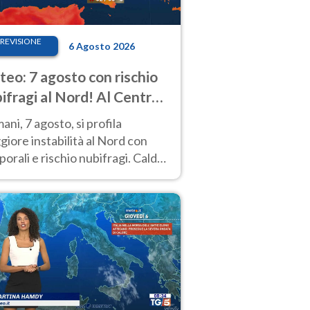
REVISIONE
6 Agosto 2026
eo: 7 agosto con rischio
ifragi al Nord! Al Centro-
 caldo estremo
ni, 7 agosto, si profila
iore instabilità al Nord con
orali e rischio nubifragi. Caldo
pre estremo al Centro-Sud. Le
isioni.