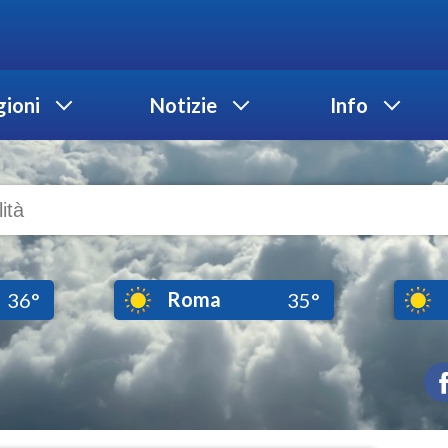
ioni
Notizie
Info
Roma
36°
35°