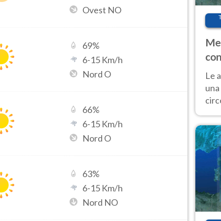
Ovest NO
Met
69
%
con
6
-
15
Km/h
Nord O
Le a
una 
cir
66
%
del 
6
-
15
Km/h
gior
Fer
Nord O
63
%
6
-
15
Km/h
Nord NO