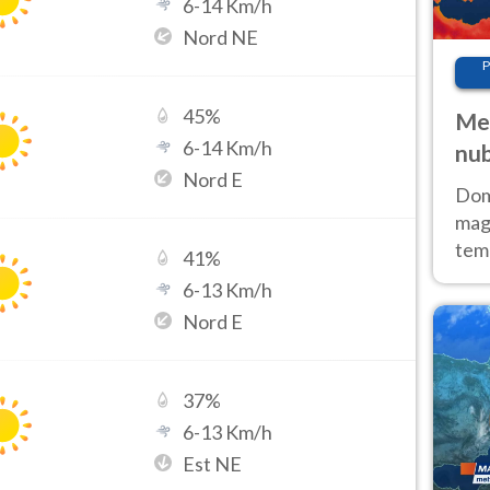
6
-
14
Km/h
Nord NE
P
45
%
Met
6
-
14
Km/h
nub
Nord E
Sud
Doma
magg
temp
41
%
sem
6
-
13
Km/h
prev
Nord E
37
%
6
-
13
Km/h
Est NE