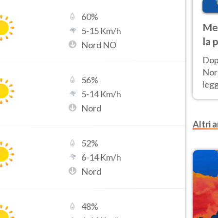
60
%
Met
5
-
15
Km/h
la 
Nord NO
Dop
Nord
56
%
leg
5
-
14
Km/h
nuov
Nord
afr
Altri a
52
%
6
-
14
Km/h
Nord
48
%