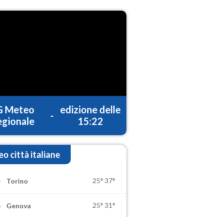
G Meteo
edizione delle
-
gionale
15:22
o città italiane
25°
37°
Torino
25°
31°
Genova