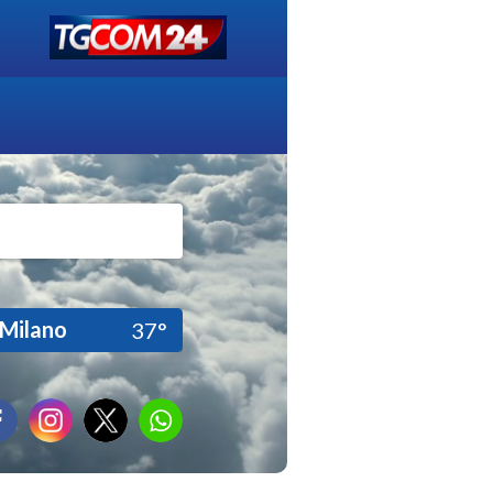
Milano
37°