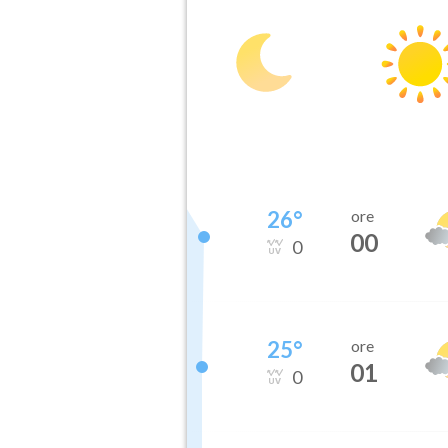
26
°
ore
00
0
25
°
ore
01
0