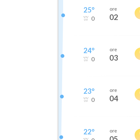
25
°
ore
02
0
24
°
ore
03
0
23
°
ore
04
0
22
°
ore
05