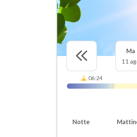
Ma
11 ag
06:24
Notte
Mattin