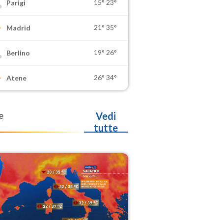
15°
23°
Parigi
21°
35°
Madrid
19°
26°
Berlino
26°
34°
Atene
e
Vedi
tutte