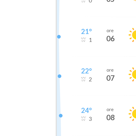
0
21
°
ore
06
1
22
°
ore
07
2
24
°
ore
08
3