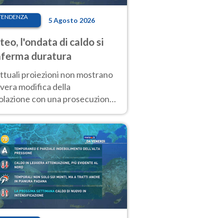
TENDENZA
5 Agosto 2026
eo, l'ondata di caldo si
ferma duratura
ttuali proiezioni non mostrano
vera modifica della
colazione con una prosecuzione
caldo fuori scala per molti
ni, compresa la settimana di
ragosto