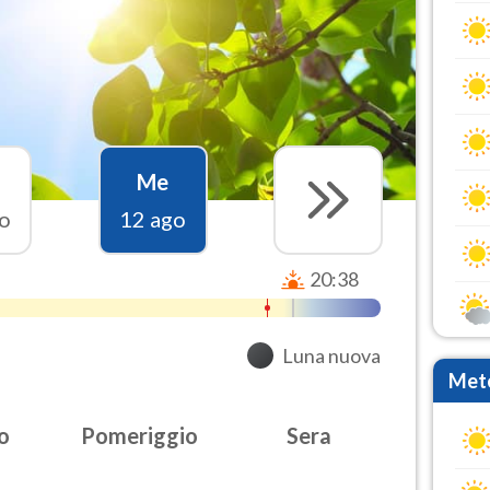
Me
o
12 ago
20:38
Luna nuova
Mete
o
Pomeriggio
Sera