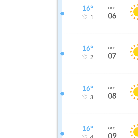
16
°
ore
06
1
16
°
ore
07
2
16
°
ore
08
3
16
°
ore
09
4