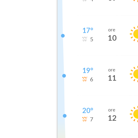
17
°
ore
10
5
19
°
ore
11
6
20
°
ore
12
7