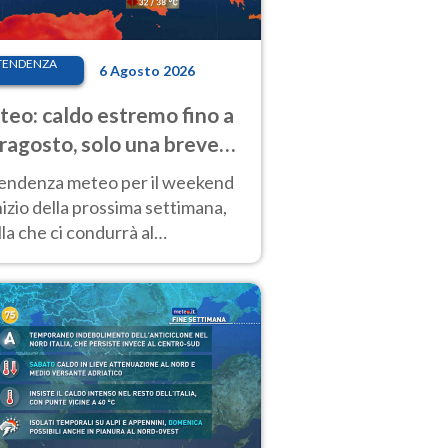
TENDENZA
6 Agosto 2026
eo: caldo estremo fino a
ragosto, solo una breve
sa. Ecco dove
tendenza meteo per il weekend
inizio della prossima settimana,
la che ci condurrà al
ragosto, vede ancora
perature molto elevate