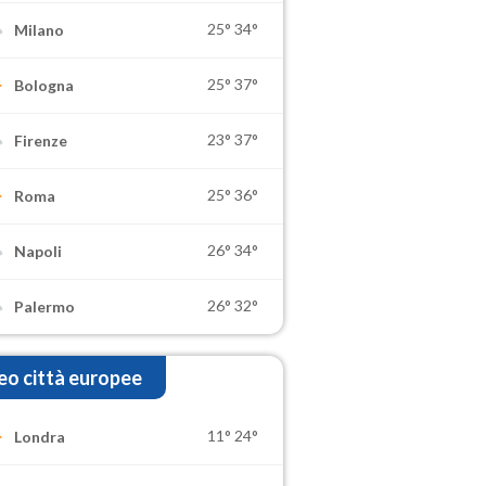
25°
34°
Milano
25°
37°
Bologna
23°
37°
Firenze
25°
36°
Roma
26°
34°
Napoli
26°
32°
Palermo
o città europee
11°
24°
Londra