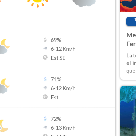
Met
69
%
Fer
6
-
12
Km/h
pau
La 
Est SE
e l'
quel
Fer
71
%
tem
6
-
12
Km/h
Est
72
%
6
-
13
Km/h