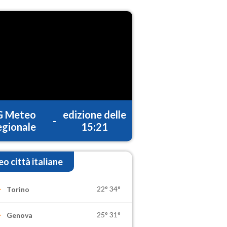
G Meteo
edizione delle
-
gionale
15:21
o città italiane
22°
34°
Torino
25°
31°
Genova