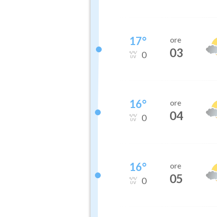
17
°
ore
03
0
16
°
ore
04
0
16
°
ore
05
0