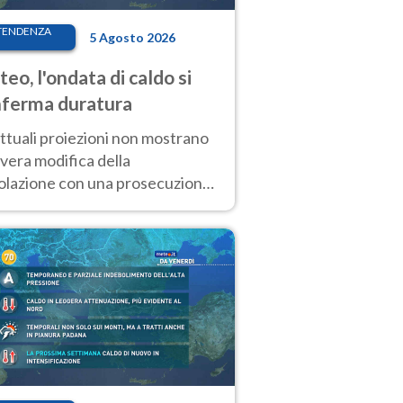
TENDENZA
5 Agosto 2026
eo, l'ondata di caldo si
ferma duratura
ttuali proiezioni non mostrano
vera modifica della
colazione con una prosecuzione
caldo fuori scala per molti
ni, compresa la settimana di
ragosto