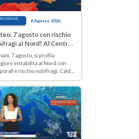
REVISIONE
6 Agosto 2026
eo: 7 agosto con rischio
ifragi al Nord! Al Centro-
 caldo estremo
ni, 7 agosto, si profila
iore instabilità al Nord con
orali e rischio nubifragi. Caldo
pre estremo al Centro-Sud. Le
isioni.