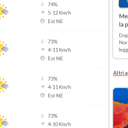
74
%
5
-
12
Km/h
Met
Est NE
la 
Dop
73
%
Nord
leg
4
-
11
Km/h
nuov
Est NE
afr
Altri a
73
%
4
-
11
Km/h
Est NE
73
%
4
-
10
Km/h