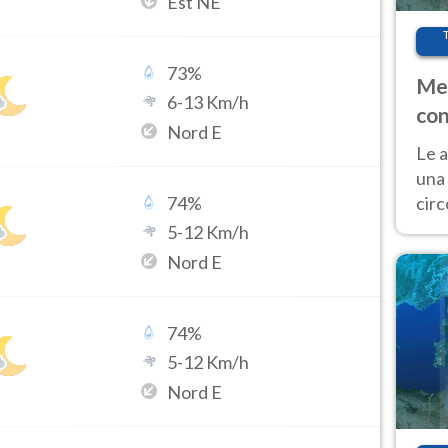
Est NE
73
%
Met
6
-
13
Km/h
con
Nord E
Le a
una 
cir
74
%
del 
5
-
12
Km/h
gior
Nord E
Fer
74
%
5
-
12
Km/h
Nord E