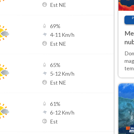
Est NE
P
69
%
Met
4
-
11
Km/h
nub
Est NE
Sud
Doma
magg
65
%
temp
5
-
12
Km/h
sem
Est NE
prev
61
%
6
-
12
Km/h
Est