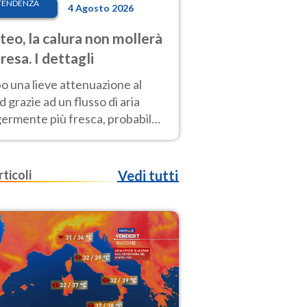
TENDENZA
4 Agosto 2026
eo, la calura non mollerà
presa. I dettagli
o una lieve attenuazione al
 grazie ad un flusso di aria
germente più fresca, probabile
o rinforzo dell’anticiclone
icano entro Ferragosto
rticoli
Vedi tutti