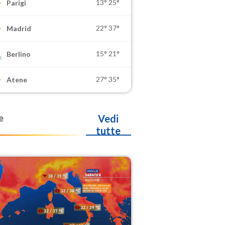
13°
25°
Parigi
22°
37°
Madrid
15°
21°
Berlino
27°
35°
Atene
e
Vedi
tutte