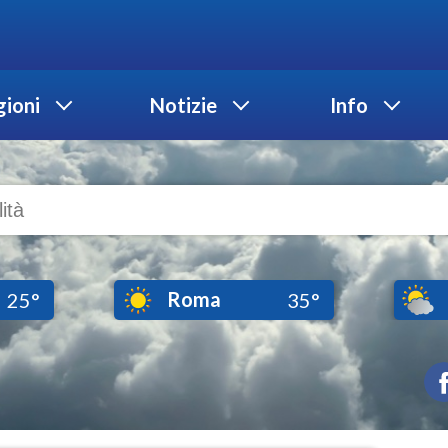
ioni
Notizie
Info
Roma
25°
35°