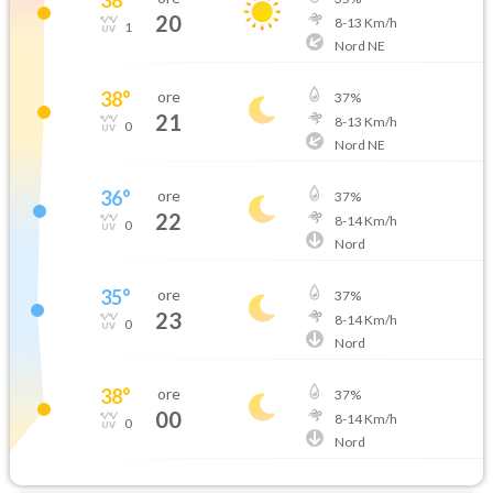
20
8
-
13
Km/h
1
Nord NE
38
°
ore
37
%
21
8
-
13
Km/h
0
Nord NE
36
°
ore
37
%
22
8
-
14
Km/h
0
Nord
35
°
ore
37
%
23
8
-
14
Km/h
0
Nord
38
°
ore
37
%
00
8
-
14
Km/h
0
Nord