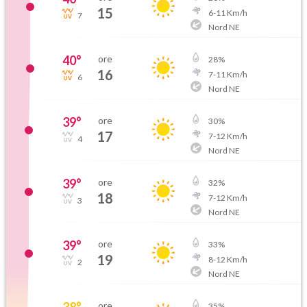
15
6
-
11
Km/h
7
Nord NE
40
°
ore
28
%
16
7
-
11
Km/h
6
Nord NE
39
°
ore
30
%
17
7
-
12
Km/h
4
Nord NE
39
°
ore
32
%
18
7
-
12
Km/h
3
Nord NE
39
°
ore
33
%
19
8
-
12
Km/h
2
Nord NE
38
°
ore
35
%