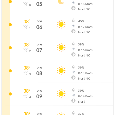
05
8
-
18
Km/h
0
Nord NO
38
°
ore
40
%
06
8
-
17
Km/h
1
Nord NO
38
°
ore
39
%
07
8
-
16
Km/h
2
Nord NO
38
°
ore
39
%
08
8
-
15
Km/h
3
Nord NO
38
°
ore
39
%
09
8
-
14
Km/h
4
Nord
38
°
ore
37
%