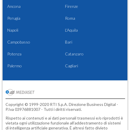
Ancona
Firenze
Perugia
Roma
Napoli
L'Aquila
Campobasso
Bari
Potenza
Catanzaro
Palermo
Cagliari
Copyright © 1999-2020 RTI S.p.A. Direzione Business Digital -
P.Iva 03976881007 - Tutti i diritti riservati.
Rispetto ai contenuti e ai dati personali trasmessi e/o riprodotti è
vietata ogni utilizzazione funzionale all'addestramento di sistemi
di intelligenza artificiale generativa. È altresì fatto divieto