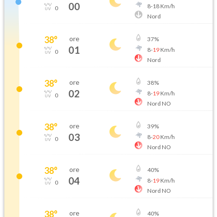
00
8
-
18
Km/h
0
Nord
38
°
ore
37
%
01
8
-
19
Km/h
0
Nord
38
°
ore
38
%
02
8
-
19
Km/h
0
Nord NO
38
°
ore
39
%
03
8
-
20
Km/h
0
Nord NO
38
°
ore
40
%
04
8
-
19
Km/h
0
Nord NO
38
°
ore
40
%