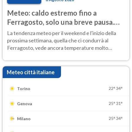
Meteo: caldo estremo fino a
Ferragosto, solo una breve pausa.
Ecco dove
La tendenza meteo per il weekend e l'inizio della
prossima settimana, quella che ci condurrà al
Ferragosto, vede ancora temperature molto
elevate
Meteo città italiane
22°
34°
Torino
25°
31°
Genova
25°
34°
Milano