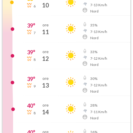
10
7
-
13
Km/h
6
Nord
39
°
ore
35
%
11
7
-
13
Km/h
7
Nord
39
°
ore
33
%
12
7
-
12
Km/h
8
Nord
39
°
ore
30
%
13
7
-
12
Km/h
9
Nord
40
°
ore
28
%
14
7
-
11
Km/h
8
Nord
40
°
ore
26
%