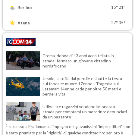
15°
21°
Berlino
27°
35°
Atene
Crema, donna di 43 anni accoltellata in
strada: fermato un giovane cittadino
nordafricano
Jesolo, si tuffa dal pontile e sbatte la testa
sul fondale: muore 17enne | Tragedia sul
Latemar: 14enne cade per oltre 50 metri e
perde la vita
Udine, tre ragazzini vendono limonata in
strada per comprarsi un motorino: denunciati
da un passante
È successo a Pradamano. L'impegno dei giovanissimi "imprenditori" non
è stato premiato per la "rigidità" di qualche concittadino: per loro è