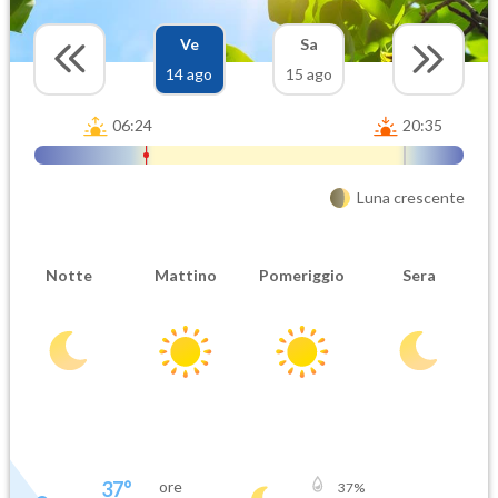
Ve
Sa
14 ago
15 ago
06:24
20:35
Luna crescente
Notte
Mattino
Pomeriggio
Sera
37
°
ore
37
%