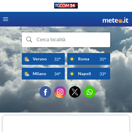
Veruno
Roma
32°
35°
Milano
Napoli
34°
33°