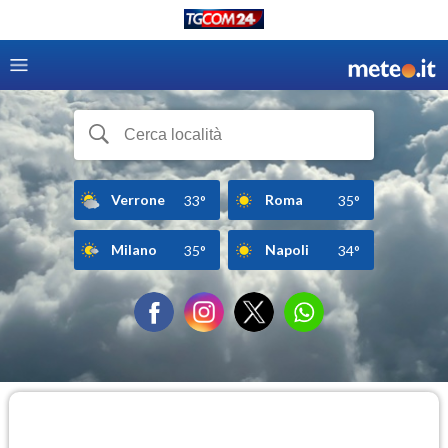
Verrone
Roma
33°
35°
Milano
Napoli
35°
34°