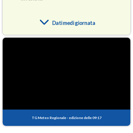
Dati medi giornata
O3
91.6
(Ozono)
NO2
4.7
(Diossido di azoto)
SO2
0.8
(Anidride solforosa)
PM10
27.4
(Materia particolata)
TG Meteo Regionale
-
edizione delle 09:17
PM25