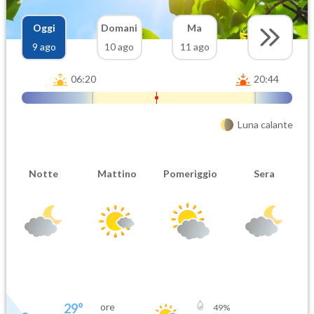
Oggi
Domani
Ma
9 ago
10 ago
11 ago
06:20
20:44
Luna calante
Notte
Mattino
Pomeriggio
Sera
29
°
ore
49
%