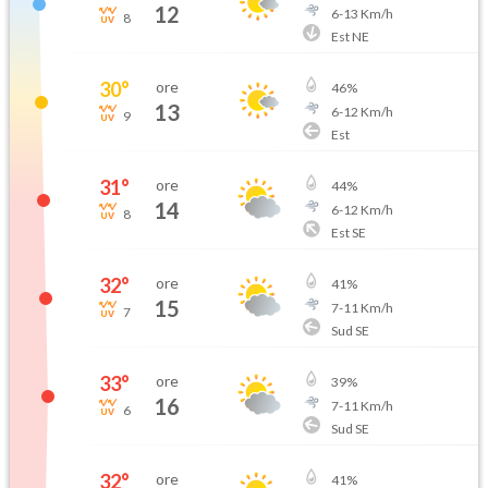
12
6
-
13
Km/h
8
Est NE
30
°
ore
46
%
13
6
-
12
Km/h
9
Est
31
°
ore
44
%
14
6
-
12
Km/h
8
Est SE
32
°
ore
41
%
15
7
-
11
Km/h
7
Sud SE
33
°
ore
39
%
16
7
-
11
Km/h
6
Sud SE
32
°
ore
41
%