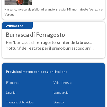
Passano, invece, da giallo ad arancio Brescia, Milano, Trieste, Venezia e
Verona
Wikimeteo
Burrasca di Ferragosto
Per 'burrasca di ferragosto' si intende la brusca
'rottura' dell'estate per il primo burrascoso arri...
Previsioni meteo per le regioni italiane
Piemonte
Valle d'Aosta
Liguria
Lombardia
Trentino Alto Adige
Veneto