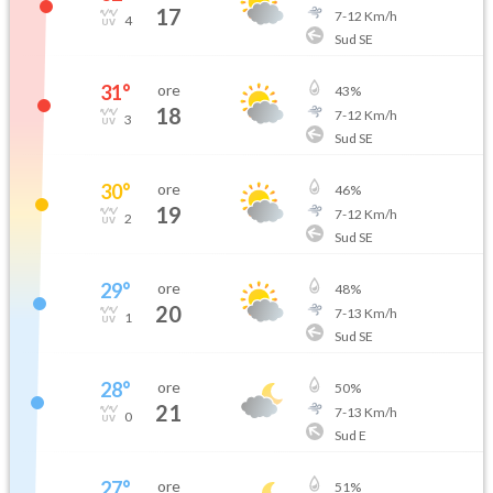
17
7
-
12
Km/h
4
Sud SE
31
°
ore
43
%
18
7
-
12
Km/h
3
Sud SE
30
°
ore
46
%
19
7
-
12
Km/h
2
Sud SE
29
°
ore
48
%
20
7
-
13
Km/h
1
Sud SE
28
°
ore
50
%
21
7
-
13
Km/h
0
Sud E
27
°
ore
51
%