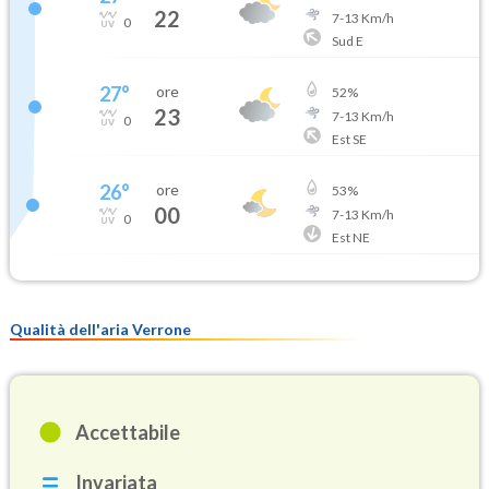
22
7
-
13
Km/h
0
Sud E
27
°
ore
52
%
23
7
-
13
Km/h
0
Est SE
26
°
ore
53
%
00
7
-
13
Km/h
0
Est NE
Qualità dell'aria Verrone
Accettabile
Invariata