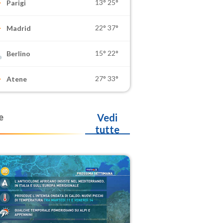
13°
25°
Parigi
22°
37°
Madrid
15°
22°
Berlino
27°
33°
Atene
e
Vedi
tutte