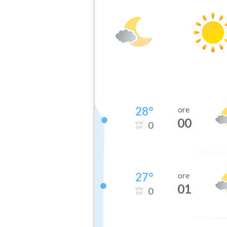
28
°
ore
00
0
27
°
ore
01
0