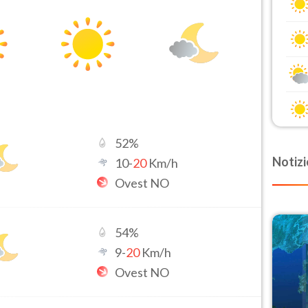
52
%
Notizi
10
-
20
Km/h
Ovest NO
54
%
9
-
20
Km/h
Ovest NO