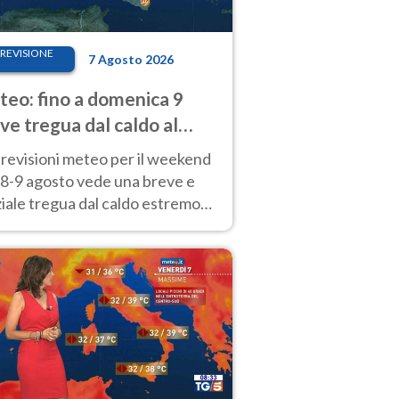
REVISIONE
7 Agosto 2026
eo: fino a domenica 9
ve tregua dal caldo al
d! Altrove calura e afa
revisioni meteo per il weekend
'8-9 agosto vede una breve e
iale tregua dal caldo estremo
Nord mentre altrove persistono
radi.