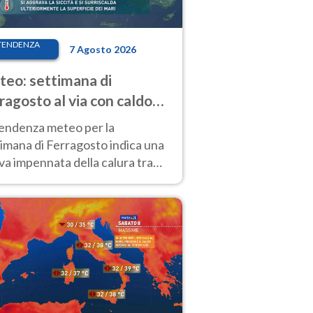
TENDENZA
7 Agosto 2026
eo: settimana di
ragosto al via con caldo
enso e qualche temporale
tendenza meteo per la
imana di Ferragosto indica una
a impennata della calura tra
 14 agosto, con nuovi rialzi
he al Nord.