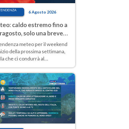
TENDENZA
6 Agosto 2026
eo: caldo estremo fino a
ragosto, solo una breve
sa. Ecco dove
tendenza meteo per il weekend
inizio della prossima settimana,
la che ci condurrà al
ragosto, vede ancora
perature molto elevate