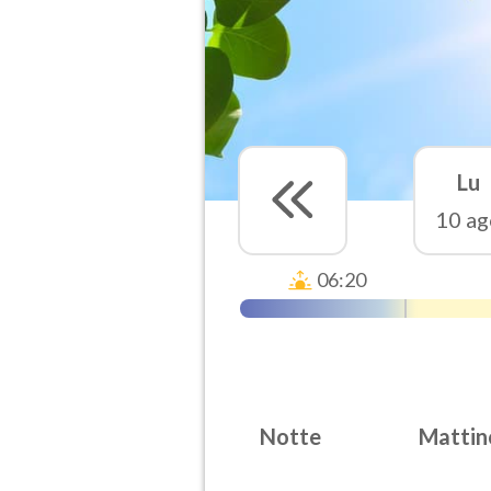
Lu
10 ag
06:20
Notte
Mattin