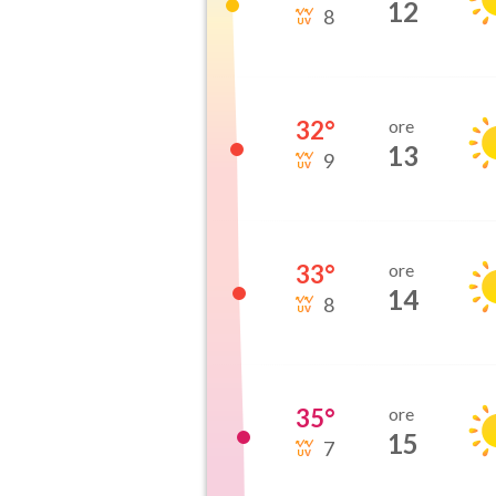
12
8
32
°
ore
13
9
33
°
ore
14
8
35
°
ore
15
7