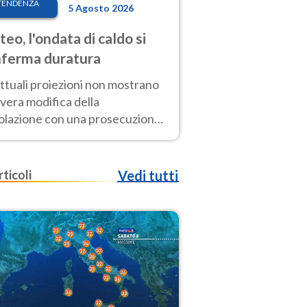
TENDENZA
5 Agosto 2026
eo, l'ondata di caldo si
ferma duratura
ttuali proiezioni non mostrano
vera modifica della
colazione con una prosecuzione
caldo fuori scala per molti
ni, compresa la settimana di
ragosto
rticoli
Vedi tutti