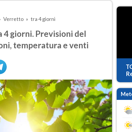
Verretto
tra 4 giorni
4 giorni. Previsioni del
oni, temperatura e venti
T
Re
Mete