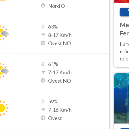
Nord O
Met
63
%
Fer
8
-
17
Km/h
pau
Ovest NO
La 
e l'
quel
61
%
Fer
7
-
17
Km/h
tem
Ovest NO
59
%
7
-
16
Km/h
Ovest