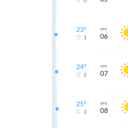
0
23
°
ore
06
1
24
°
ore
07
2
25
°
ore
08
3