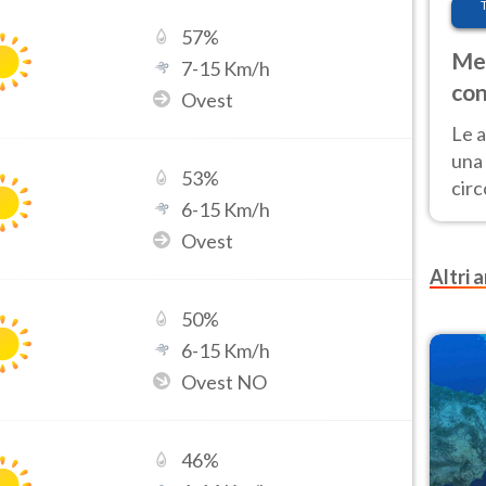
57
%
Met
7
-
15
Km/h
con
Ovest
Le a
una 
53
%
cir
6
-
15
Km/h
del 
Ovest
gior
Fer
Altri a
50
%
6
-
15
Km/h
Ovest NO
46
%