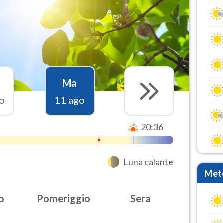
Ma
o
11 ago
20:36
Luna calante
Mete
o
Pomeriggio
Sera