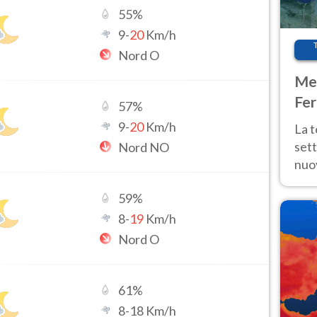
55
%
9
-
20
Km/h
Nord O
Met
Fer
57
%
int
9
-
20
Km/h
La 
sett
Nord NO
nuov
11 e
59
%
anc
8
-
19
Km/h
Nord O
61
%
8
-
18
Km/h