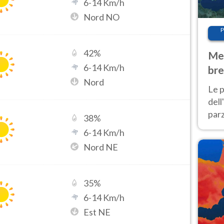
6
-
14
Km/h
Nord NO
P
42
%
Met
6
-
14
Km/h
bre
Nord
Nor
Le p
dell
parz
38
%
al 
6
-
14
Km/h
40 g
Nord NE
35
%
6
-
14
Km/h
Est NE