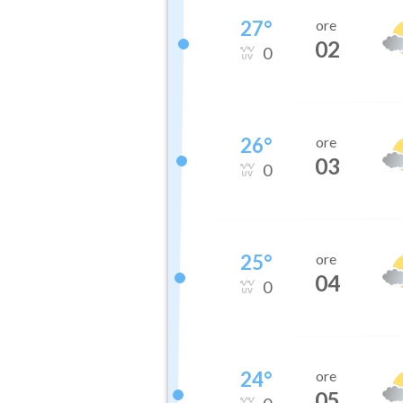
27
°
ore
02
0
26
°
ore
03
0
25
°
ore
04
0
24
°
ore
05