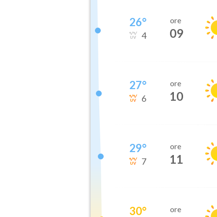
26
°
ore
09
4
27
°
ore
10
6
29
°
ore
11
7
30
°
ore