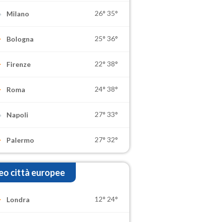
26°
35°
Milano
25°
36°
Bologna
22°
38°
Firenze
24°
38°
Roma
27°
33°
Napoli
27°
32°
Palermo
o città europee
12°
24°
Londra