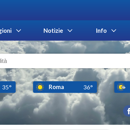
ioni
Notizie
Info
Roma
35°
36°