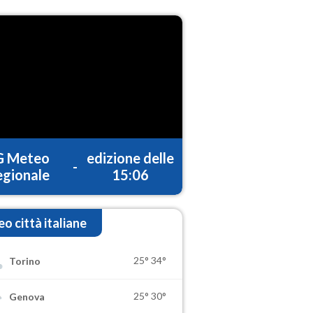
G Meteo
edizione delle
-
gionale
15:06
o città italiane
25°
34°
Torino
25°
30°
Genova