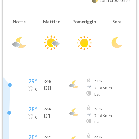
Luna crescente
Notte
Mattino
Pomeriggio
Sera
29
°
ore
51
%
00
7
-
16
Km/h
0
Est
28
°
ore
53
%
01
7
-
16
Km/h
0
Est
28
°
ore
55
%