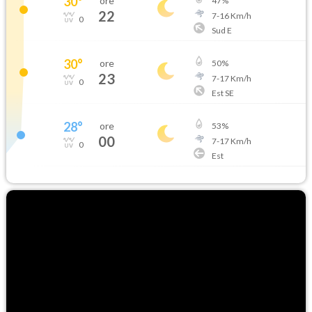
30
°
ore
47
%
22
7
-
16
Km/h
0
Sud E
30
°
ore
50
%
23
7
-
17
Km/h
0
Est SE
28
°
ore
53
%
00
7
-
17
Km/h
0
Est