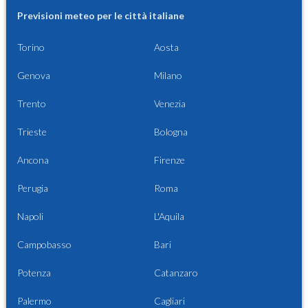
Previsioni meteo per le città italiane
Torino
Aosta
Genova
Milano
Trento
Venezia
Trieste
Bologna
Ancona
Firenze
Perugia
Roma
Napoli
L'Aquila
Campobasso
Bari
Potenza
Catanzaro
Palermo
Cagliari