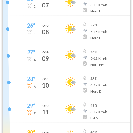
07
6
-
13
Km/h
2
Nord E
26
°
ore
59
%
08
6
-
13
Km/h
3
Nord E
27
°
ore
56
%
09
6
-
12
Km/h
4
Nord NE
28
°
ore
53
%
10
6
-
12
Km/h
6
Nord E
29
°
ore
49
%
11
6
-
12
Km/h
7
Est NE
30
°
ore
46
%