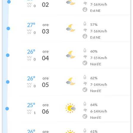
02
7
-
16
Km/h
0
Est NE
27
°
ore
57
%
03
7
-
16
Km/h
0
Est NE
26
°
ore
60
%
04
7
-
15
Km/h
0
Nord E
26
°
ore
62
%
05
7
-
14
Km/h
0
Nord E
25
°
ore
64
%
06
6
-
14
Km/h
1
Nord E
26
°
ore
61
%