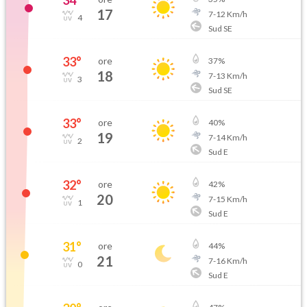
34
°
17
7
-
12
Km/h
4
Sud SE
33
°
ore
37
%
18
7
-
13
Km/h
3
Sud SE
33
°
ore
40
%
19
7
-
14
Km/h
2
Sud E
32
°
ore
42
%
20
7
-
15
Km/h
1
Sud E
31
°
ore
44
%
21
7
-
16
Km/h
0
Sud E