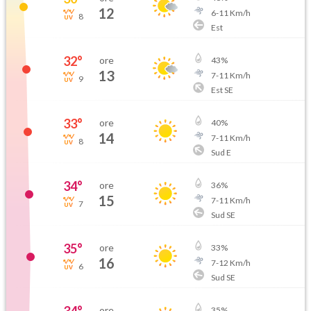
12
6
-
11
Km/h
8
Est
32
°
ore
43
%
13
7
-
11
Km/h
9
Est SE
33
°
ore
40
%
14
7
-
11
Km/h
8
Sud E
34
°
ore
36
%
15
7
-
11
Km/h
7
Sud SE
35
°
ore
33
%
16
7
-
12
Km/h
6
Sud SE
ore
35
%