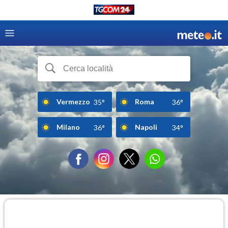
Vermezzo
Roma
35°
36°
Milano
Napoli
36°
34°