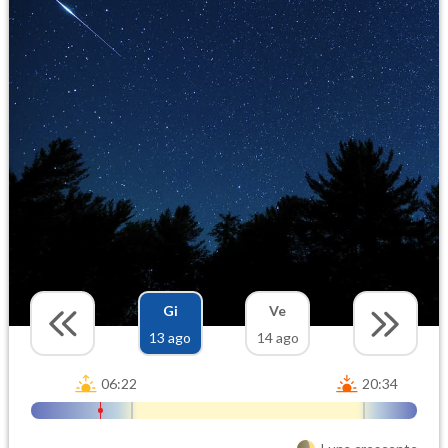
Gi
Ve
13 ago
14 ago
06:22
20:34