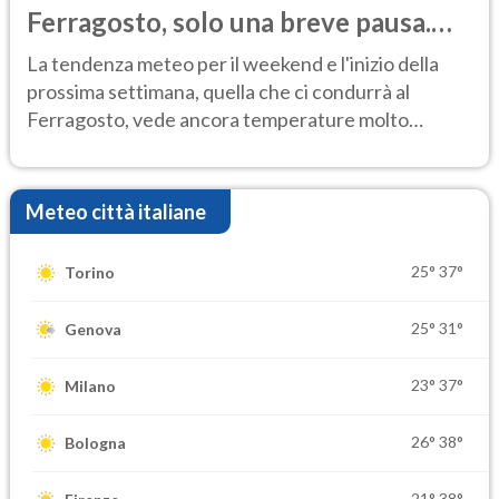
Ferragosto, solo una breve pausa.
Ecco dove
La tendenza meteo per il weekend e l'inizio della
prossima settimana, quella che ci condurrà al
Ferragosto, vede ancora temperature molto
elevate
Meteo città italiane
25°
37°
Torino
25°
31°
Genova
23°
37°
Milano
26°
38°
Bologna
21°
38°