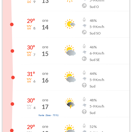
13
5
-
9
Km/h
9
Sud O
29
°
ore
48
%
14
5
-
9
Km/h
8
Sud SO
30
°
ore
46
%
15
6
-
9
Km/h
7
Sud SE
31
°
ore
44
%
16
5
-
9
Km/h
6
Sud
30
°
ore
48
%
17
5
-
9
Km/h
4
Sud
forte
(
8mm
-
70
%)
29
°
ore
52
%