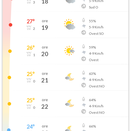
18
5
-
9
Km/h
3
Sud O
27
°
ore
55
%
19
5
-
9
Km/h
2
Ovest SO
26
°
ore
59
%
20
4
-
9
Km/h
1
Ovest
25
°
ore
63
%
21
4
-
9
Km/h
0
Ovest NO
25
°
ore
64
%
22
4
-
9
Km/h
0
Ovest NO
24
°
ore
66
%