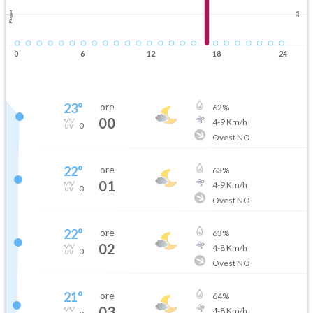
Pioggia
2.5
0
6
12
18
24
23
°
ore
62
%
00
4
-
9
Km/h
0
Ovest NO
22
°
ore
63
%
01
4
-
9
Km/h
0
Ovest NO
22
°
ore
63
%
02
4
-
8
Km/h
0
Ovest NO
21
°
ore
64
%
03
4
-
8
Km/h