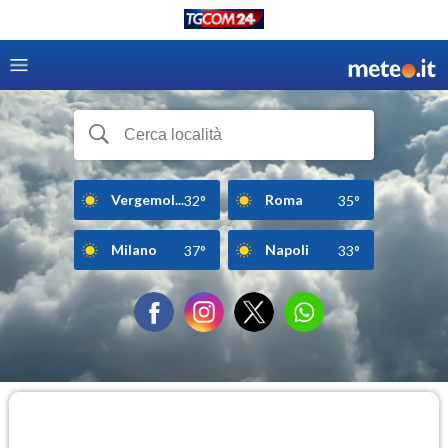
Vergemol...
Roma
32°
35°
Milano
Napoli
37°
33°