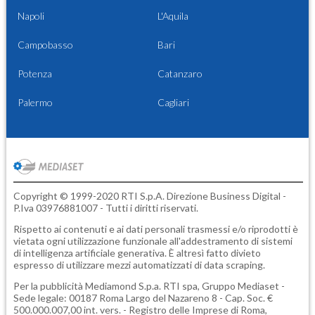
Napoli
L'Aquila
Campobasso
Bari
Potenza
Catanzaro
Palermo
Cagliari
Copyright © 1999-2020 RTI S.p.A. Direzione Business Digital -
P.Iva 03976881007 - Tutti i diritti riservati.
Rispetto ai contenuti e ai dati personali trasmessi e/o riprodotti è
vietata ogni utilizzazione funzionale all'addestramento di sistemi
di intelligenza artificiale generativa. È altresì fatto divieto
espresso di utilizzare mezzi automatizzati di data scraping.
Per la pubblicità
Mediamond S.p.a.
RTI spa, Gruppo Mediaset -
Sede legale: 00187 Roma Largo del Nazareno 8 - Cap. Soc. €
500.000.007,00 int. vers. - Registro delle Imprese di Roma,