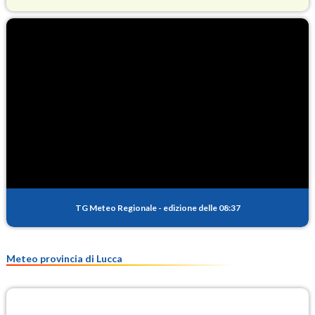
O3
87.0
(Ozono)
NO2
1.2
(Diossido di azoto)
SO2
0.4
(Anidride solforosa)
PM10
16.7
(Materia particolata)
TG Meteo Regionale
-
edizione delle 08:37
PM25
8.7
(Materia particolata)
Meteo provincia di Lucca