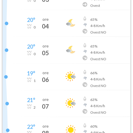
0
Ovest
20
°
ore
65
%
04
4
-
8
Km/h
0
Ovest NO
20
°
ore
65
%
05
4
-
8
Km/h
0
Ovest NO
19
°
ore
66
%
06
4
-
8
Km/h
1
Ovest NO
21
°
ore
63
%
07
4
-
8
Km/h
2
Ovest NO
22
°
ore
60
%
08
4
-
9
Km/h