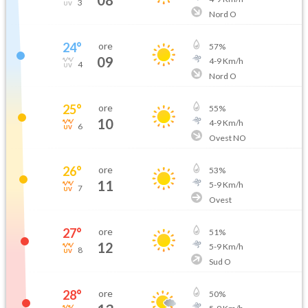
3
Nord O
24
°
ore
57
%
09
4
-
9
Km/h
4
Nord O
25
°
ore
55
%
10
4
-
9
Km/h
6
Ovest NO
26
°
ore
53
%
11
5
-
9
Km/h
7
Ovest
27
°
ore
51
%
12
5
-
9
Km/h
8
Sud O
28
°
ore
50
%