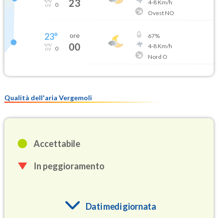
23
4
-
8
Km/h
0
Ovest NO
23
°
ore
67
%
00
4
-
8
Km/h
0
Nord O
Qualità dell'aria Vergemoli
Accettabile
In peggioramento
Dati medi giornata