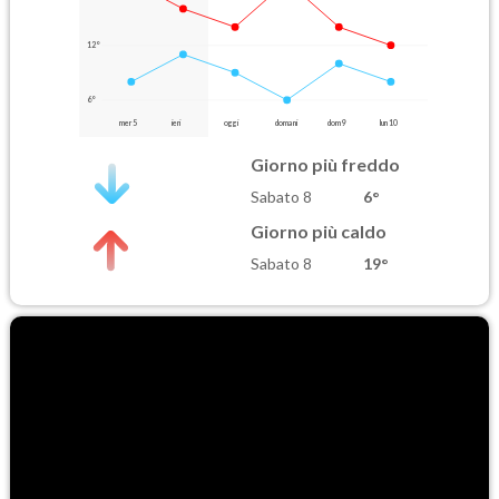
12°
6°
mer 5
ieri
oggi
domani
dom 9
lun 10
Giorno più freddo
Sabato 8
6°
Giorno più caldo
Sabato 8
19°