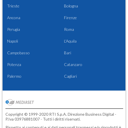
Trieste
Bologna
Ancona
Firenze
Perugia
Roma
Napoli
L'Aquila
Campobasso
Bari
Potenza
Catanzaro
Palermo
Cagliari
Copyright © 1999-2020 RTI S.p.A. Direzione Business Digital -
P.Iva 03976881007 - Tutti i diritti riservati.
Rispetto ai contenuti e ai dati personali trasmessi e/o riprodotti è