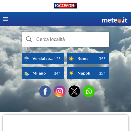
Verdalso...
Roma
12°
35°
Milano
Napoli
34°
33°