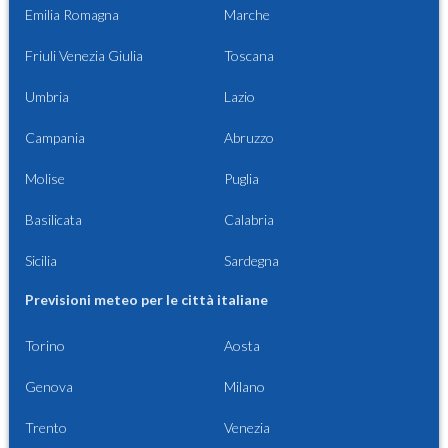
Emilia Romagna
Marche
Friuli Venezia Giulia
Toscana
Umbria
Lazio
Campania
Abruzzo
Molise
Puglia
Basilicata
Calabria
Sicilia
Sardegna
Previsioni meteo per le città italiane
Torino
Aosta
Genova
Milano
Trento
Venezia