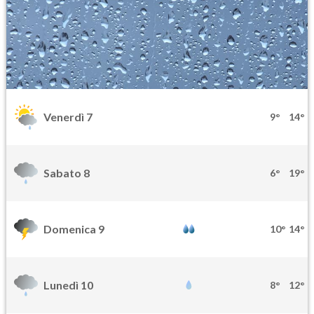
Venerdì 7
9°
14°
Sabato 8
6°
19°
Domenica 9
10°
14°
Lunedì 10
8°
12°