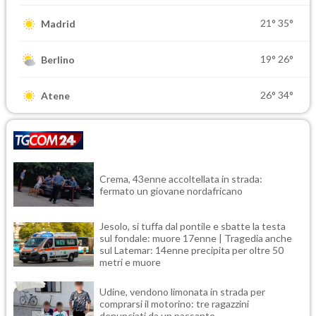
21°
35°
Madrid
19°
26°
Berlino
26°
34°
Atene
Crema, 43enne accoltellata in strada:
fermato un giovane nordafricano
Jesolo, si tuffa dal pontile e sbatte la testa
sul fondale: muore 17enne | Tragedia anche
sul Latemar: 14enne precipita per oltre 50
metri e muore
Udine, vendono limonata in strada per
comprarsi il motorino: tre ragazzini
denunciati da un passante