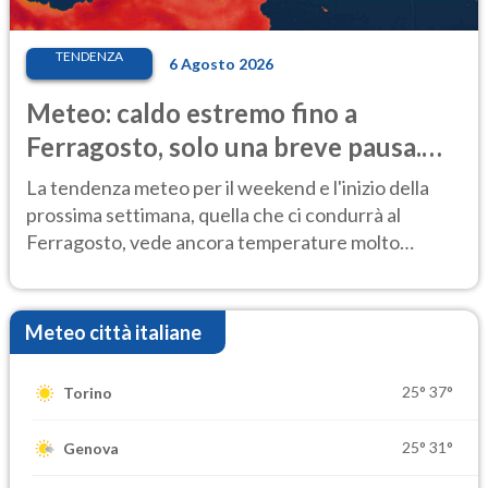
TENDENZA
6 Agosto 2026
Meteo: caldo estremo fino a
Ferragosto, solo una breve pausa.
Ecco dove
La tendenza meteo per il weekend e l'inizio della
prossima settimana, quella che ci condurrà al
Ferragosto, vede ancora temperature molto
elevate
Meteo città italiane
25°
37°
Torino
25°
31°
Genova