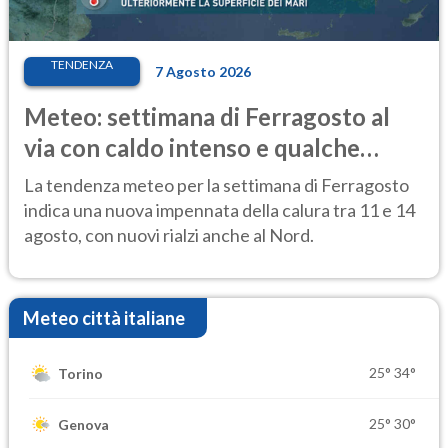
TENDENZA
7 Agosto 2026
Meteo: settimana di Ferragosto al
via con caldo intenso e qualche
temporale
La tendenza meteo per la settimana di Ferragosto
indica una nuova impennata della calura tra 11 e 14
agosto, con nuovi rialzi anche al Nord.
Meteo città italiane
25°
34°
Torino
25°
30°
Genova