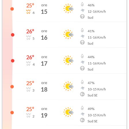
25
°
ore
46
%
15
12
-
16
Km/h
6
Sud
26
°
ore
41
%
16
11
-
16
Km/h
5
Sud
26
°
ore
44
%
17
11
-
16
Km/h
4
Sud
25
°
ore
47
%
18
10
-
15
Km/h
3
Sud SE
25
°
ore
49
%
19
10
-
15
Km/h
2
Sud SE