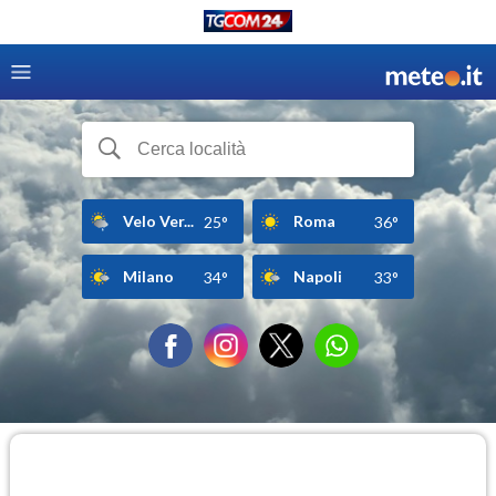
Velo Ver...
Roma
25°
36°
Milano
Napoli
34°
33°