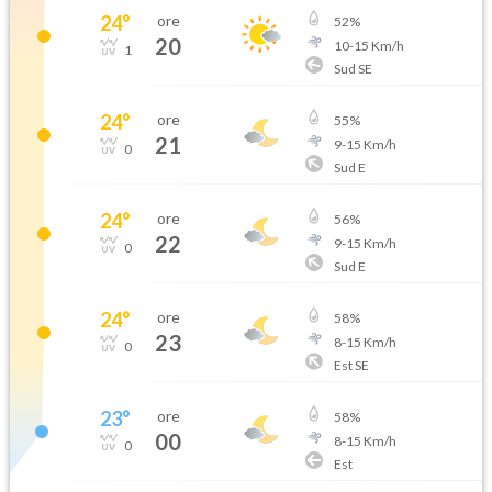
24
°
ore
52
%
20
10
-
15
Km/h
1
Sud SE
24
°
ore
55
%
21
9
-
15
Km/h
0
Sud E
24
°
ore
56
%
22
9
-
15
Km/h
0
Sud E
24
°
ore
58
%
23
8
-
15
Km/h
0
Est SE
23
°
ore
58
%
00
8
-
15
Km/h
0
Est