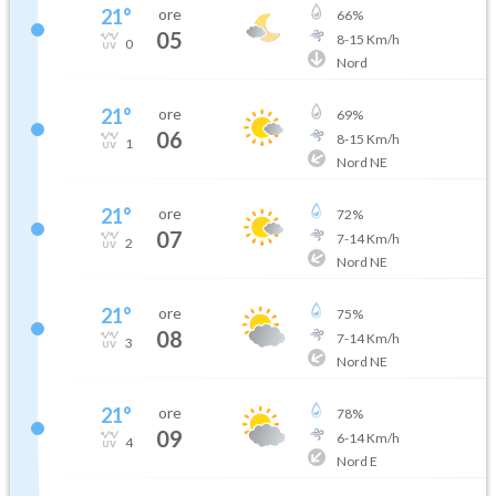
21
°
ore
66
%
05
8
-
15
Km/h
0
Nord
21
°
ore
69
%
06
8
-
15
Km/h
1
Nord NE
21
°
ore
72
%
07
7
-
14
Km/h
2
Nord NE
21
°
ore
75
%
08
7
-
14
Km/h
3
Nord NE
21
°
ore
78
%
09
6
-
14
Km/h
4
Nord E