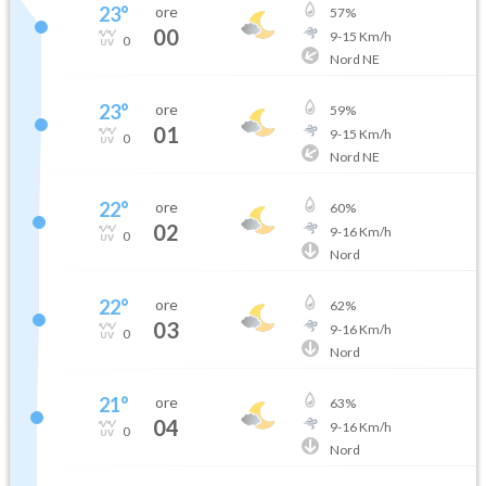
23
°
ore
57
%
00
9
-
15
Km/h
0
Nord NE
23
°
ore
59
%
01
9
-
15
Km/h
0
Nord NE
22
°
ore
60
%
02
9
-
16
Km/h
0
Nord
22
°
ore
62
%
03
9
-
16
Km/h
0
Nord
21
°
ore
63
%
04
9
-
16
Km/h
0
Nord