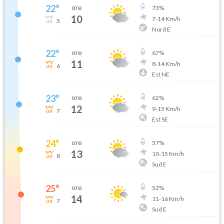
22
°
ore
73
%
10
7
-
14
Km/h
5
Nord E
22
°
ore
67
%
11
8
-
14
Km/h
6
Est NE
23
°
ore
62
%
12
9
-
15
Km/h
7
Est SE
24
°
ore
57
%
13
10
-
15
Km/h
8
Sud E
25
°
ore
52
%
14
11
-
16
Km/h
7
Sud E