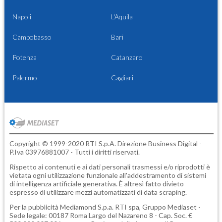
Napoli
L'Aquila
Campobasso
Bari
Potenza
Catanzaro
Palermo
Cagliari
Copyright © 1999-2020 RTI S.p.A. Direzione Business Digital -
P.Iva 03976881007 - Tutti i diritti riservati.
Rispetto ai contenuti e ai dati personali trasmessi e/o riprodotti è
vietata ogni utilizzazione funzionale all'addestramento di sistemi
di intelligenza artificiale generativa. È altresì fatto divieto
espresso di utilizzare mezzi automatizzati di data scraping.
Per la pubblicità
Mediamond S.p.a.
RTI spa, Gruppo Mediaset -
Sede legale: 00187 Roma Largo del Nazareno 8 - Cap. Soc. €