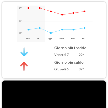
37°
29°
22°
mer 5
ieri
oggi
domani
dom 9
lun 10
Giorno più freddo
Venerdì 7
22°
Giorno più caldo
Giovedì 6
37°