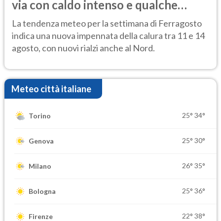
via con caldo intenso e qualche
temporale
La tendenza meteo per la settimana di Ferragosto
indica una nuova impennata della calura tra 11 e 14
agosto, con nuovi rialzi anche al Nord.
Meteo città italiane
25°
34°
Torino
25°
30°
Genova
26°
35°
Milano
25°
36°
Bologna
22°
38°
Firenze