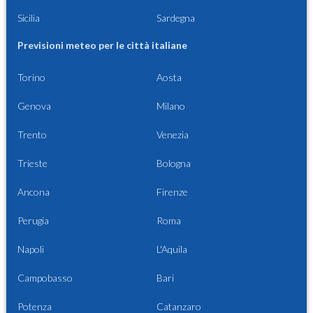
Sicilia
Sardegna
Previsioni meteo per le città italiane
Torino
Aosta
Genova
Milano
Trento
Venezia
Trieste
Bologna
Ancona
Firenze
Perugia
Roma
Napoli
L'Aquila
Campobasso
Bari
Potenza
Catanzaro