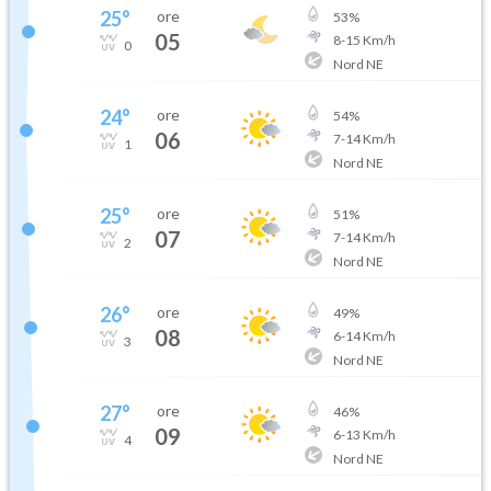
25
°
ore
53
%
05
8
-
15
Km/h
0
Nord NE
24
°
ore
54
%
06
7
-
14
Km/h
1
Nord NE
25
°
ore
51
%
07
7
-
14
Km/h
2
Nord NE
26
°
ore
49
%
08
6
-
14
Km/h
3
Nord NE
27
°
ore
46
%
09
6
-
13
Km/h
4
Nord NE