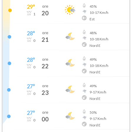
29
°
ore
45
%
20
10
-
17
Km/h
1
Est
28
°
ore
48
%
21
10
-
18
Km/h
0
Nord E
28
°
ore
49
%
22
10
-
18
Km/h
0
Nord E
27
°
ore
49
%
23
9
-
17
Km/h
0
Nord E
27
°
ore
50
%
00
9
-
17
Km/h
0
Nord E