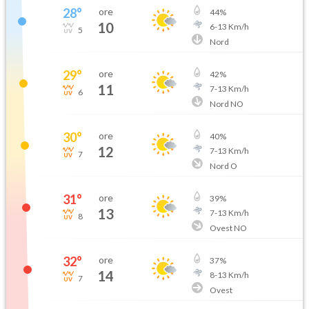
28
°
ore
44
%
10
6
-
13
Km/h
5
Nord
29
°
ore
42
%
11
7
-
13
Km/h
6
Nord NO
30
°
ore
40
%
12
7
-
13
Km/h
7
Nord O
31
°
ore
39
%
13
7
-
13
Km/h
8
Ovest NO
32
°
ore
37
%
14
8
-
13
Km/h
7
Ovest