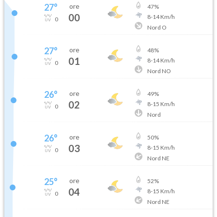
27
°
ore
47
%
00
8
-
14
Km/h
0
Nord O
27
°
ore
48
%
01
8
-
14
Km/h
0
Nord NO
26
°
ore
49
%
02
8
-
15
Km/h
0
Nord
26
°
ore
50
%
03
8
-
15
Km/h
0
Nord NE
25
°
ore
52
%
04
8
-
15
Km/h
0
Nord NE