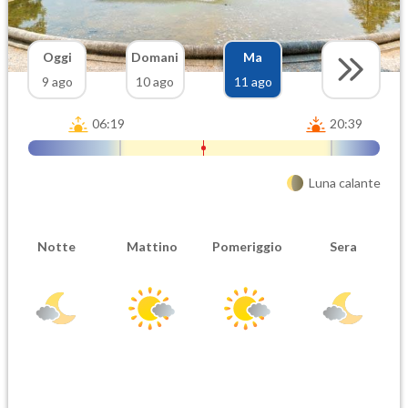
Oggi
Domani
Ma
9 ago
10 ago
11 ago
06:19
20:39
Luna calante
Notte
Mattino
Pomeriggio
Sera