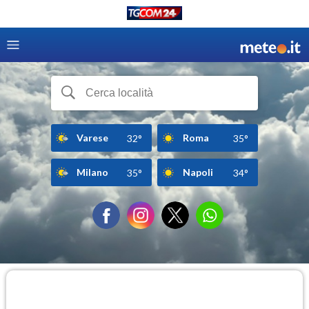
Varese
Roma
32°
35°
Milano
Napoli
35°
34°