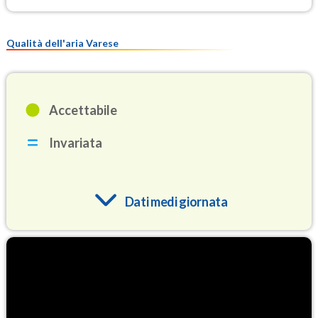
Qualità dell'aria Varese
Accettabile
Invariata
Dati medi giornata
O3
92.4
(Ozono)
NO2
4.1
(Diossido di azoto)