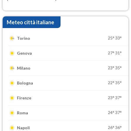
Meteo città italiane
25°
33°
Torino
27°
31°
Genova
23°
35°
Milano
22°
35°
Bologna
23°
37°
Firenze
24°
37°
Roma
26°
36°
Napoli