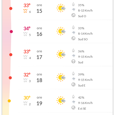
33
°
ore
35
%
15
8
-
13
Km/h
6
Sud O
34
°
ore
33
%
16
8
-
14
Km/h
5
Sud SO
33
°
ore
36
%
17
9
-
15
Km/h
4
Sud
32
°
ore
39
%
18
9
-
15
Km/h
3
Sud E
30
°
ore
42
%
19
9
-
16
Km/h
2
Est SE