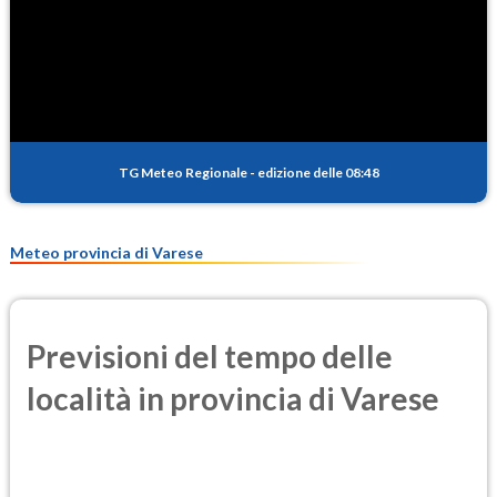
SO2
0.4
(Anidride solforosa)
PM10
14.3
(Materia particolata)
TG Meteo Regionale
-
edizione delle 08:48
PM25
9.3
(Materia particolata)
Meteo provincia di Varese
Previsioni del tempo delle
località in provincia di Varese