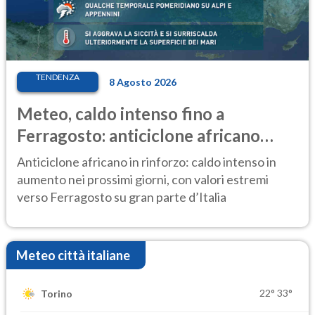
TENDENZA
8 Agosto 2026
Meteo, caldo intenso fino a
Ferragosto: anticiclone africano
ancora protagonista
Anticiclone africano in rinforzo: caldo intenso in
aumento nei prossimi giorni, con valori estremi
verso Ferragosto su gran parte d’Italia
Meteo città italiane
22°
33°
Torino