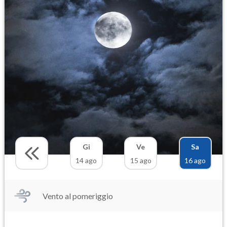
Gi
Ve
Sa
14 ago
15 ago
16 ago
Vento al pomeriggio