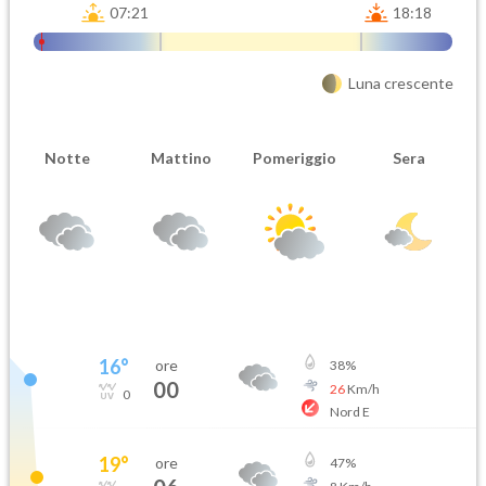
07:21
18:18
Luna crescente
Notte
Mattino
Pomeriggio
Sera
16
°
ore
38
%
00
26
Km/h
0
Nord E
19
°
ore
47
%