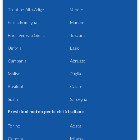
Trentino Alto Adige
Veneto
Emilia Romagna
Marche
Friuli Venezia Giulia
Toscana
Umbria
Lazio
Campania
Abruzzo
Molise
Puglia
Basilicata
Calabria
Sicilia
Sardegna
Previsioni meteo per le città italiane
Torino
Aosta
Genova
Milano