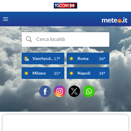
Vanrhysd...
Roma
17°
36°
Milano
Napoli
35°
34°