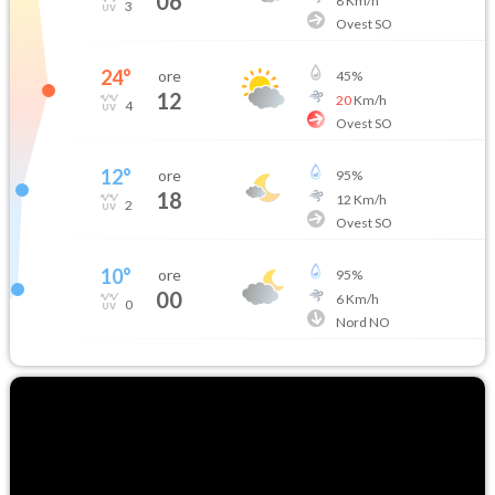
06
8
Km/h
3
Ovest SO
24
°
ore
45
%
12
20
Km/h
4
Ovest SO
12
°
ore
95
%
18
12
Km/h
2
Ovest SO
10
°
ore
95
%
00
6
Km/h
0
Nord NO