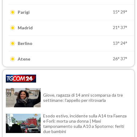
15°
29°
Parigi
21°
37°
Madrid
13°
24°
Berlino
26°
37°
Atene
Giove, ragazza di 14 anni scomparsa da tre
settimane: l'appello per ritrovarla
Esodo estivo, incidente sulla A14 tra Faenza
e Forlì: morta una donna | Maxi
tamponamento sulla A10 a Spotorno: feriti
due bambini