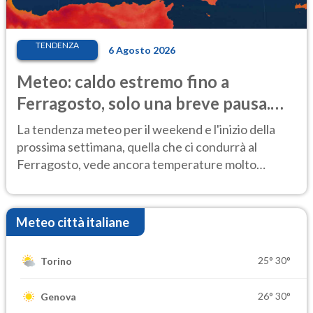
TENDENZA
6 Agosto 2026
Meteo: caldo estremo fino a
Ferragosto, solo una breve pausa.
Ecco dove
La tendenza meteo per il weekend e l'inizio della
prossima settimana, quella che ci condurrà al
Ferragosto, vede ancora temperature molto
elevate
Meteo città italiane
25°
30°
Torino
26°
30°
Genova