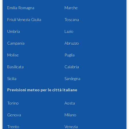
Emilia Romagna
Marche
Friuli Venezia Giulia
Toscana
Umbria
Lazio
Campania
Abruzzo
Molise
Puglia
Basilicata
Calabria
Sicilia
Sardegna
Previsioni meteo per le città italiane
Torino
Aosta
Genova
Milano
Trento
Venezia