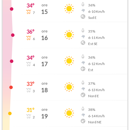
34
°
ore
36
%
15
6
-
10
Km/h
7
Sud E
36
°
ore
35
%
16
6
-
11
Km/h
6
Est SE
34
°
ore
36
%
17
6
-
12
Km/h
4
Est
33
°
ore
37
%
18
6
-
13
Km/h
3
Nord E
31
°
ore
38
%
19
6
-
14
Km/h
2
Nord NE