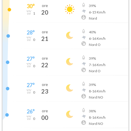
30
°
ore
39
%
20
6
-
15
Km/h
1
Nord
28
°
ore
40
%
21
6
-
16
Km/h
0
Nord O
27
°
ore
39
%
22
7
-
16
Km/h
0
Nord O
27
°
ore
39
%
23
8
-
16
Km/h
0
Nord NO
26
°
ore
38
%
00
8
-
16
Km/h
0
Nord NO