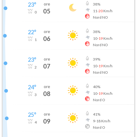
23
°
ore
38
%
05
11
-
20
Km/h
0
Nord NO
22
°
ore
38
%
06
10
-
19
Km/h
1
Nord NO
23
°
ore
39
%
07
10
-
19
Km/h
2
Nord NO
24
°
ore
40
%
08
10
-
19
Km/h
3
Nord O
25
°
ore
41
%
09
9
-
18
Km/h
4
Nord O