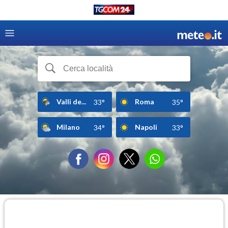
Valli de...
Roma
33°
35°
Milano
Napoli
34°
33°