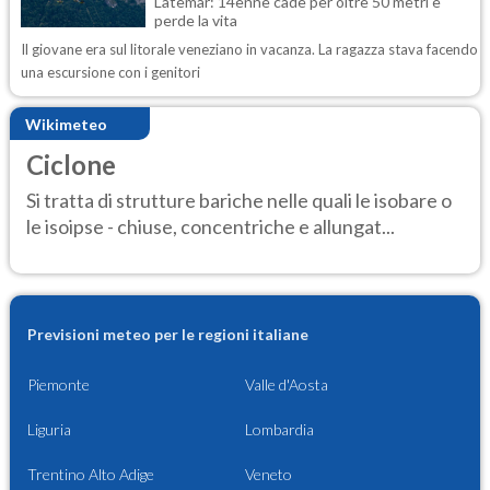
Latemar: 14enne cade per oltre 50 metri e
perde la vita
Il giovane era sul litorale veneziano in vacanza. La ragazza stava facendo
una escursione con i genitori
Wikimeteo
Ciclone
Si tratta di strutture bariche nelle quali le isobare o
le isoipse - chiuse, concentriche e allungat...
Previsioni meteo per le regioni italiane
Piemonte
Valle d'Aosta
Liguria
Lombardia
Trentino Alto Adige
Veneto