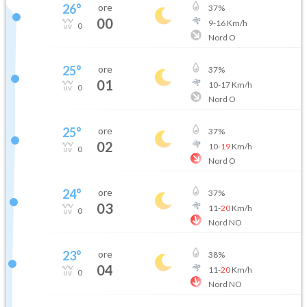
26
°
ore
37
%
00
9
-
16
Km/h
0
Nord O
25
°
ore
37
%
01
10
-
17
Km/h
0
Nord O
25
°
ore
37
%
02
10
-
19
Km/h
0
Nord O
24
°
ore
37
%
03
11
-
20
Km/h
0
Nord NO
23
°
ore
38
%
04
11
-
20
Km/h
0
Nord NO