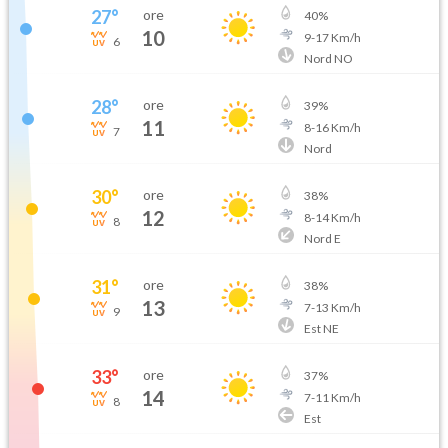
27
°
ore
40
%
10
9
-
17
Km/h
6
Nord NO
28
°
ore
39
%
11
8
-
16
Km/h
7
Nord
30
°
ore
38
%
12
8
-
14
Km/h
8
Nord E
31
°
ore
38
%
13
7
-
13
Km/h
9
Est NE
33
°
ore
37
%
14
7
-
11
Km/h
8
Est