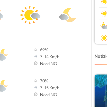
69
%
Notizi
7
-
14
Km/h
Nord NO
70
%
7
-
15
Km/h
Nord NO