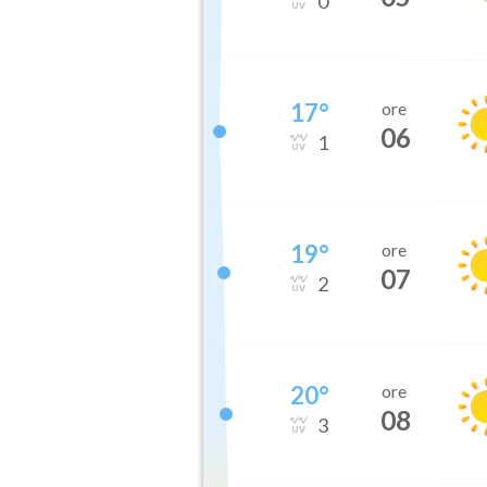
0
17
°
ore
06
1
19
°
ore
07
2
20
°
ore
08
3