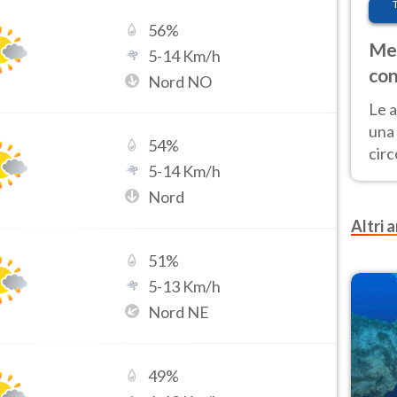
56
%
Met
5
-
14
Km/h
con
Nord NO
Le a
una 
54
%
cir
5
-
14
Km/h
del 
Nord
gior
Fer
Altri a
51
%
5
-
13
Km/h
Nord NE
49
%