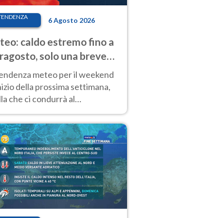
TENDENZA
6 Agosto 2026
eo: caldo estremo fino a
ragosto, solo una breve
sa. Ecco dove
tendenza meteo per il weekend
inizio della prossima settimana,
la che ci condurrà al
ragosto, vede ancora
perature molto elevate