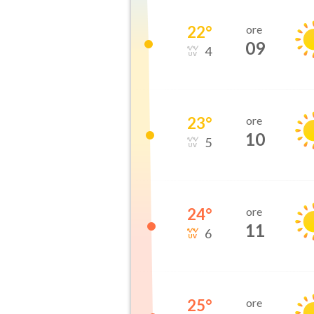
22
°
ore
09
4
23
°
ore
10
5
24
°
ore
11
6
25
°
ore