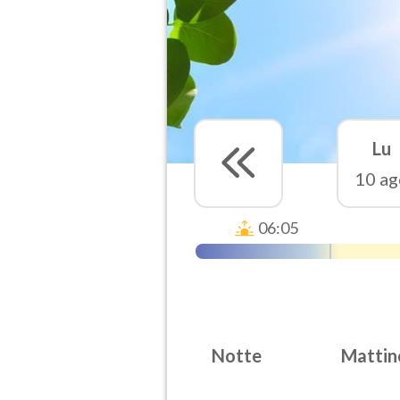
Lu
10 ag
06:05
Notte
Mattin