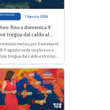
REVISIONE
7 Agosto 2026
eo: fino a domenica 9
ve tregua dal caldo al
d! Altrove calura e afa
revisioni meteo per il weekend
'8-9 agosto vede una breve e
iale tregua dal caldo estremo
Nord mentre altrove persistono
radi.