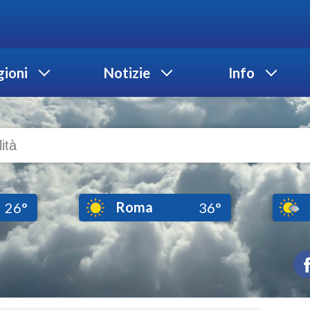
ioni
Notizie
Info
Roma
26°
36°