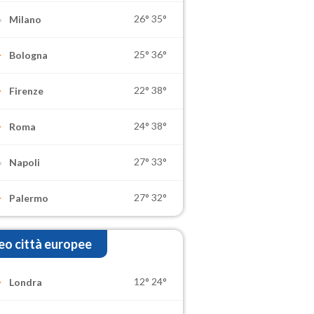
26°
35°
Milano
25°
36°
Bologna
22°
38°
Firenze
24°
38°
Roma
27°
33°
Napoli
27°
32°
Palermo
o città europee
12°
24°
Londra