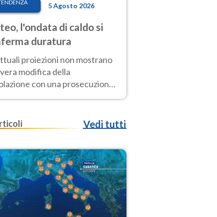
TENDENZA
5 Agosto 2026
eo, l'ondata di caldo si
ferma duratura
ttuali proiezioni non mostrano
vera modifica della
colazione con una prosecuzione
caldo fuori scala per molti
ni, compresa la settimana di
ragosto
rticoli
Vedi tutti