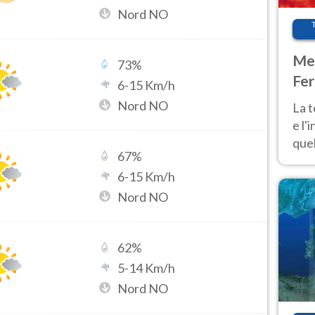
Nord NO
Met
73
%
Fer
6
-
15
Km/h
pau
Nord NO
La 
e l'
quel
67
%
Fer
6
-
15
Km/h
tem
Nord NO
62
%
5
-
14
Km/h
Nord NO