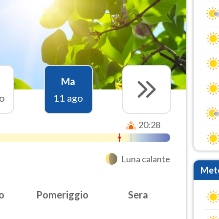
Ma
o
11 ago
20:28
Luna calante
Mete
o
Pomeriggio
Sera