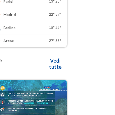
13°
25°
Parigi
22°
37°
Madrid
15°
22°
Berlino
27°
33°
Atene
e
Vedi
tutte