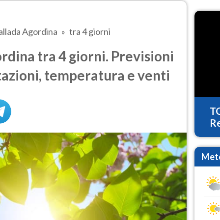
allada Agordina
tra 4 giorni
dina tra 4 giorni. Previsioni
tazioni, temperatura e venti
T
Re
Mete