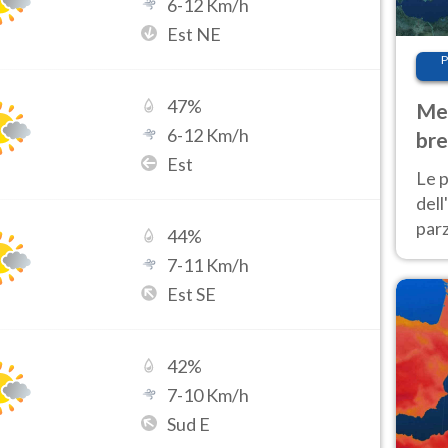
6
-
12
Km/h
Est NE
P
47
%
Met
6
-
12
Km/h
bre
Est
Nor
Le p
dell
parz
44
%
al 
7
-
11
Km/h
40 g
Est SE
42
%
7
-
10
Km/h
Sud E