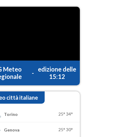
G Meteo
edizione delle
-
gionale
15:12
o città italiane
25°
34°
Torino
25°
30°
Genova