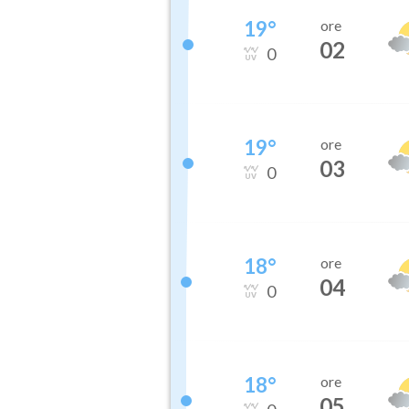
19
°
ore
02
0
19
°
ore
03
0
18
°
ore
04
0
18
°
ore
05