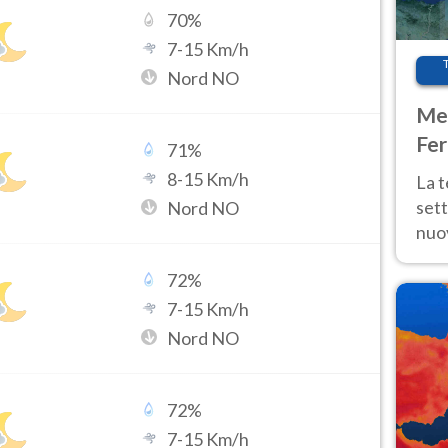
70
%
7
-
15
Km/h
Nord NO
Met
Fer
71
%
int
8
-
15
Km/h
La 
sett
Nord NO
nuov
11 e
72
%
anc
7
-
15
Km/h
Nord NO
72
%
7
-
15
Km/h