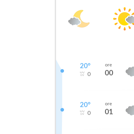
20
°
ore
00
0
20
°
ore
01
0