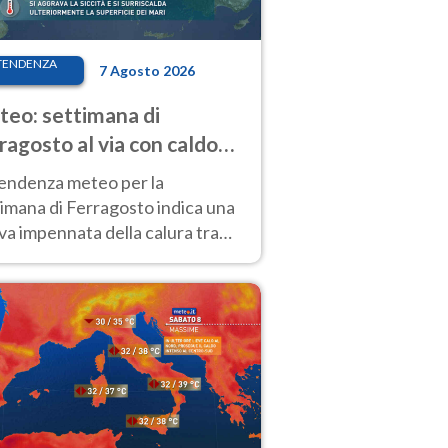
TENDENZA
7 Agosto 2026
eo: settimana di
ragosto al via con caldo
enso e qualche temporale
tendenza meteo per la
imana di Ferragosto indica una
a impennata della calura tra
 14 agosto, con nuovi rialzi
he al Nord.