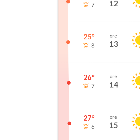
12
7
25
°
ore
13
8
26
°
ore
14
7
27
°
ore
15
6