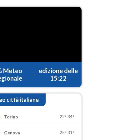
G Meteo
edizione delle
-
gionale
15:22
o città italiane
22°
34°
Torino
25°
31°
Genova