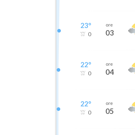
23
°
ore
03
0
22
°
ore
04
0
22
°
ore
05
0