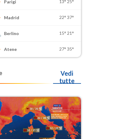
13°
25°
Parigi
22°
37°
Madrid
15°
21°
Berlino
27°
35°
Atene
e
Vedi
tutte