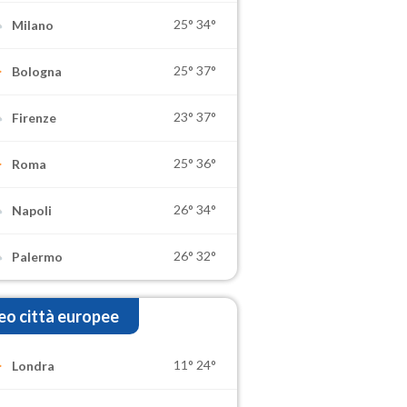
25°
34°
Milano
25°
37°
Bologna
23°
37°
Firenze
25°
36°
Roma
26°
34°
Napoli
26°
32°
Palermo
o città europee
11°
24°
Londra