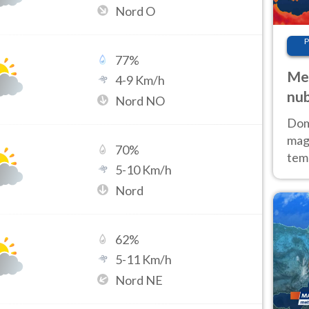
Nord O
P
77
%
Met
4
-
9
Km/h
nub
Nord NO
Sud
Doma
magg
70
%
temp
5
-
10
Km/h
sem
Nord
prev
62
%
5
-
11
Km/h
Nord NE