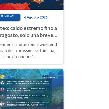
TENDENZA
6 Agosto 2026
eo: caldo estremo fino a
ragosto, solo una breve
sa. Ecco dove
tendenza meteo per il weekend
inizio della prossima settimana,
la che ci condurrà al
ragosto, vede ancora
perature molto elevate