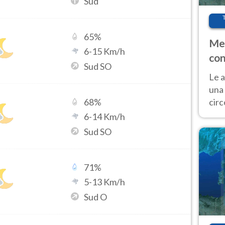
Sud
65
%
Met
6
-
15
Km/h
con
Sud SO
Le a
una 
cir
68
%
del 
6
-
14
Km/h
gior
Sud SO
Fer
71
%
5
-
13
Km/h
Sud O