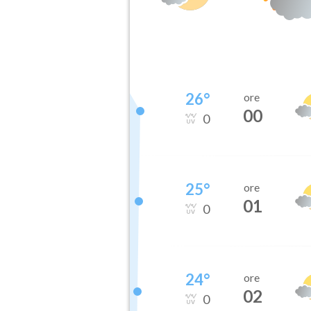
26
°
ore
00
0
25
°
ore
01
0
24
°
ore
02
0