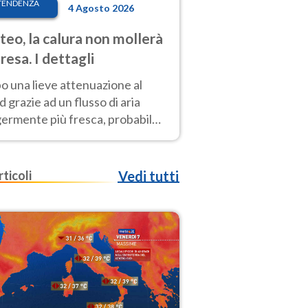
TENDENZA
4 Agosto 2026
eo, la calura non mollerà
presa. I dettagli
o una lieve attenuazione al
 grazie ad un flusso di aria
germente più fresca, probabile
o rinforzo dell’anticiclone
icano entro Ferragosto
rticoli
Vedi tutti