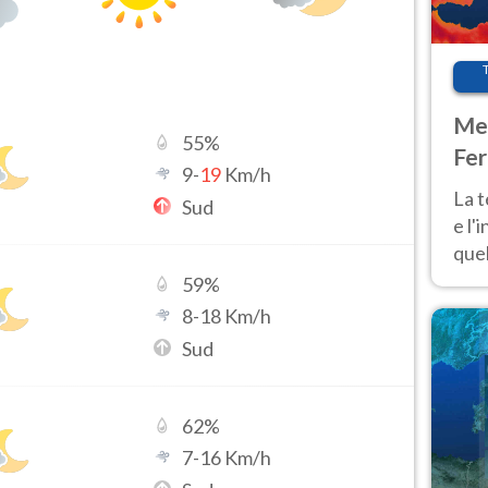
Met
55
%
Fer
9
-
19
Km/h
pau
La 
Sud
e l'
quel
Fer
59
%
tem
8
-
18
Km/h
Sud
62
%
7
-
16
Km/h