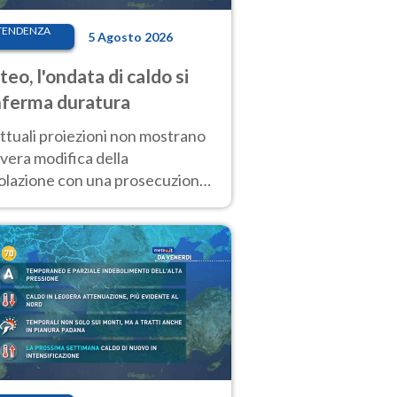
TENDENZA
5 Agosto 2026
eo, l'ondata di caldo si
ferma duratura
ttuali proiezioni non mostrano
vera modifica della
colazione con una prosecuzione
caldo fuori scala per molti
ni, compresa la settimana di
ragosto