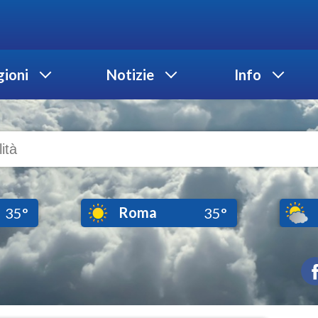
ioni
Notizie
Info
Roma
35°
35°