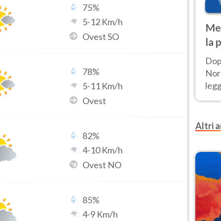
75
%
5
-
12
Km/h
Met
Ovest SO
la 
Dop
78
%
Nord
leg
5
-
11
Km/h
nuov
Ovest
afr
Altri a
82
%
4
-
10
Km/h
Ovest NO
85
%
4
-
9
Km/h