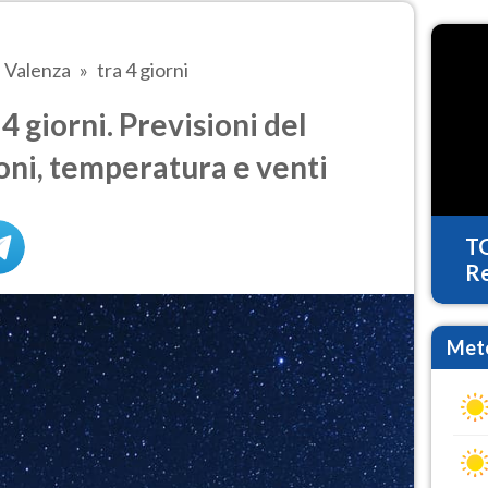
Valenza
tra 4 giorni
 giorni. Previsioni del
oni, temperatura e venti
T
Re
Mete