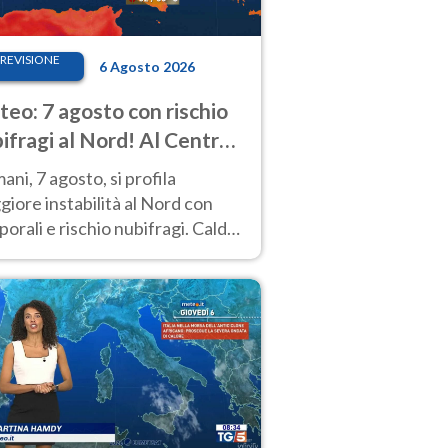
REVISIONE
6 Agosto 2026
eo: 7 agosto con rischio
ifragi al Nord! Al Centro-
 caldo estremo
ni, 7 agosto, si profila
iore instabilità al Nord con
orali e rischio nubifragi. Caldo
pre estremo al Centro-Sud. Le
isioni.