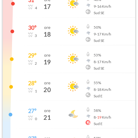
31
°
17
9
-
16
Km/h
4
Sud SE
30
°
ore
50
%
18
9
-
17
Km/h
3
Sud SE
29
°
ore
53
%
19
8
-
17
Km/h
2
Sud SE
28
°
ore
55
%
20
8
-
18
Km/h
1
Sud E
27
°
ore
58
%
21
8
-
19
Km/h
0
Sud E