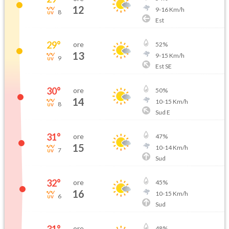
12
9
-
16
Km/h
8
Est
29
°
ore
52
%
13
9
-
15
Km/h
9
Est SE
30
°
ore
50
%
14
10
-
15
Km/h
8
Sud E
31
°
ore
47
%
15
10
-
14
Km/h
7
Sud
32
°
ore
45
%
16
10
-
15
Km/h
6
Sud
ore
48
%