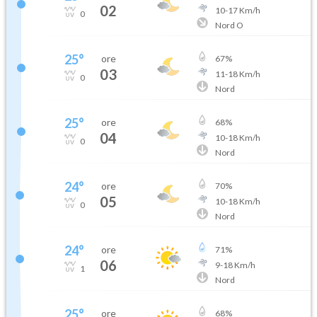
02
10
-
17
Km/h
0
Nord O
25
°
ore
67
%
03
11
-
18
Km/h
0
Nord
25
°
ore
68
%
04
10
-
18
Km/h
0
Nord
24
°
ore
70
%
05
10
-
18
Km/h
0
Nord
24
°
ore
71
%
06
9
-
18
Km/h
1
Nord
25
°
ore
68
%