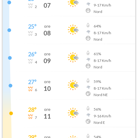
07
9
-
17
Km/h
2
Nord
25
°
ore
64
%
08
8
-
17
Km/h
3
Nord
26
°
ore
61
%
09
8
-
17
Km/h
4
Nord
27
°
ore
59
%
10
8
-
17
Km/h
6
Nord NE
28
°
ore
56
%
11
9
-
16
Km/h
7
Nord E
29
°
ore
54
%