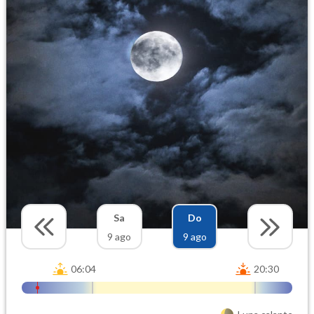
Sa
Do
9 ago
9 ago
06:04
20:30