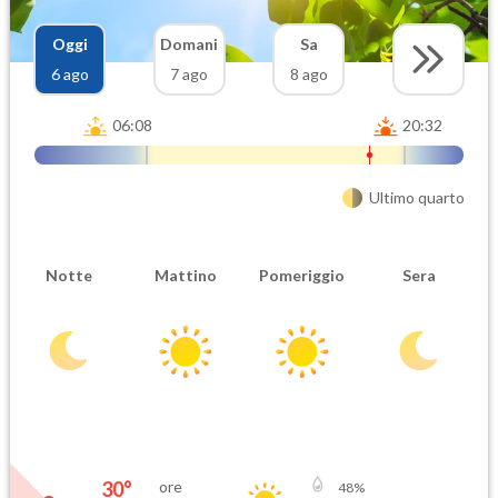
Oggi
Domani
Sa
6 ago
7 ago
8 ago
06:08
20:32
Ultimo quarto
Notte
Mattino
Pomeriggio
Sera
30
°
ore
48
%