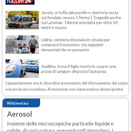
Jesolo, si tuffa dal pontile e sbatte la testa
sul fondale: muore 17enne | Tragedia anche
sul Latemar: 14enne precipita per oltre 50
metri e muore
Udine, vendono limonata in strada per
comprarsi il motorino: tre ragazzini
denunciati da un passante
Avellino, trova il figlio morto in casa in una
pozza di sangue: disposta l'autopsia
L'appartamento era in disordine al momento del ritrovamento del corpo
e la porta era socchiusa. Al momento non viene esclusa alcuna ipotesi
Wikimeteo
Aerosol
Insieme delle microscopiche particelle liquide e
solide, di varia natura, presenti nell'atmosfera. L...