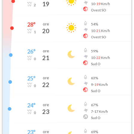
19
10
-
19
Km/h
2
Ovest SO
28
°
ore
54
%
20
10
-
21
Km/h
1
Ovest SO
26
°
ore
59
%
21
10
-
22
Km/h
0
Sud O
25
°
ore
63
%
22
9
-
19
Km/h
0
Sud O
24
°
ore
67
%
23
7
-
17
Km/h
0
Sud O
23
°
ore
69
%