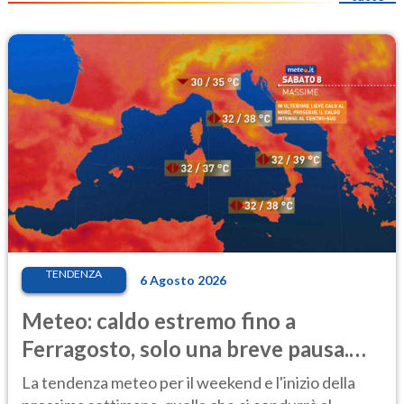
TENDENZA
6 Agosto 2026
Meteo: caldo estremo fino a
Ferragosto, solo una breve pausa.
Ecco dove
La tendenza meteo per il weekend e l'inizio della