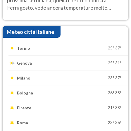
prossima settimana, quella che ci condurrà al
Ferragosto, vede ancora temperature molto
elevate
Meteo città italiane
25°
37°
Torino
25°
31°
Genova
23°
37°
Milano
26°
38°
Bologna
21°
38°
Firenze
23°
36°
Roma