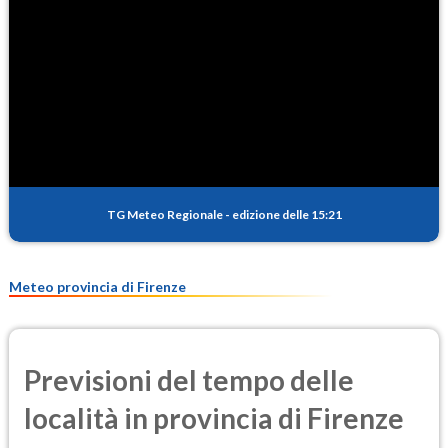
NO2
4.9
(Diossido di azoto)
SO2
0.6
(Anidride solforosa)
PM10
26.4
(Materia particolata)
TG Meteo Regionale
-
edizione delle 15:21
PM25
13.2
(Materia particolata)
Meteo provincia di Firenze
Previsioni del tempo delle
località in provincia di Firenze