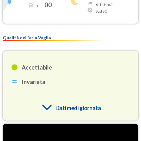
00
6
-
14
Km/h
0
Sud SO
Qualità dell'aria Vaglia
Accettabile
Invariata
Dati medi giornata
O3
76.7
(Ozono)