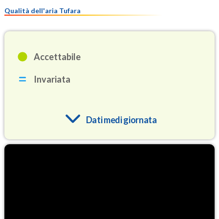
Qualità dell'aria Tufara
Accettabile
Invariata
Dati medi giornata
O3
85.9
(Ozono)
NO2
2.8
(Diossido di azoto)