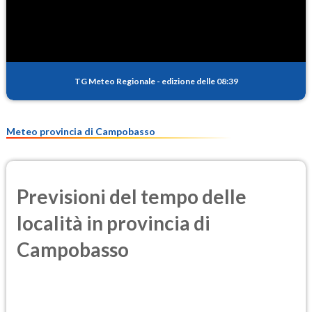
SO2
0.6
(Anidride solforosa)
PM10
15.8
(Materia particolata)
TG Meteo Regionale
-
edizione delle 08:39
PM25
9.3
(Materia particolata)
Meteo provincia di Campobasso
Previsioni del tempo delle
località in provincia di
Campobasso