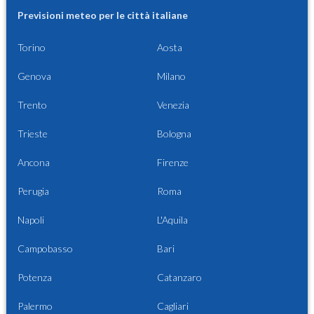
Previsioni meteo per le città italiane
Torino
Aosta
Genova
Milano
Trento
Venezia
Trieste
Bologna
Ancona
Firenze
Perugia
Roma
Napoli
L'Aquila
Campobasso
Bari
Potenza
Catanzaro
Palermo
Cagliari