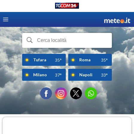
Tufara
Roma
35°
35°
Milano
Napoli
37°
33°