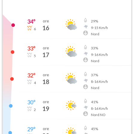
34
°
ore
29
%
16
9
-
15
Km/h
6
Nord
33
°
ore
33
%
17
9
-
16
Km/h
5
Nord
32
°
ore
37
%
18
8
-
16
Km/h
4
Nord
30
°
ore
41
%
19
8
-
16
Km/h
2
Nord NO
29
°
ore
45
%