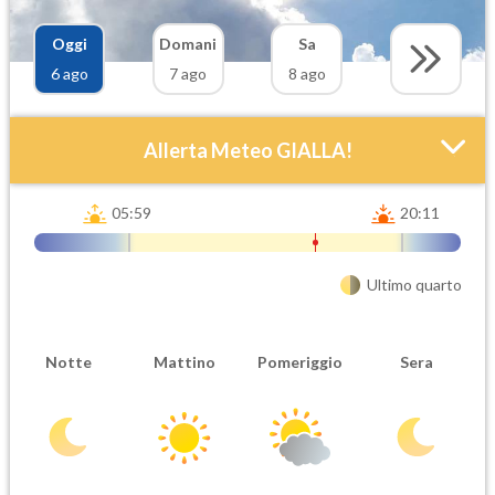
Oggi
Domani
Sa
6 ago
7 ago
8 ago
Allerta Meteo GIALLA!
05:59
20:11
Ultimo quarto
Attendibilità
Urgenza
Notte
Mattino
Pomeriggio
Sera
Probabile
Ordinaria
Orario inizio
Ora fine
08-06T
08-06T