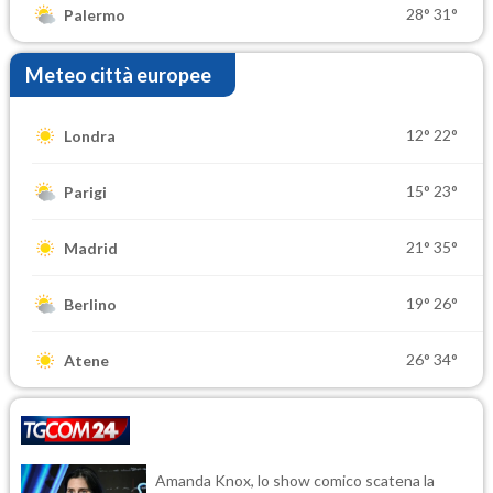
28°
31°
Palermo
Meteo città europee
12°
22°
Londra
15°
23°
Parigi
21°
35°
Madrid
19°
26°
Berlino
26°
34°
Atene
Amanda Knox, lo show comico scatena la