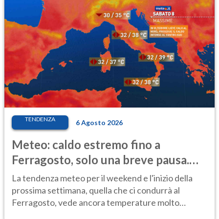
TENDENZA
6 Agosto 2026
Meteo: caldo estremo fino a
Ferragosto, solo una breve pausa.
Ecco dove
La tendenza meteo per il weekend e l'inizio della
prossima settimana, quella che ci condurrà al
Ferragosto, vede ancora temperature molto
elevate