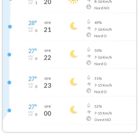
20
8
-
16
Km/h
1
Nord NO
28
°
ore
49
%
21
7
-
16
Km/h
0
Nord O
27
°
ore
50
%
22
7
-
16
Km/h
0
Nord O
27
°
ore
51
%
23
7
-
15
Km/h
0
Nord O
27
°
ore
52
%
00
7
-
15
Km/h
0
Ovest NO