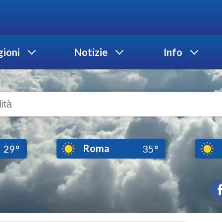
ioni
Notizie
Info
Roma
29°
35°