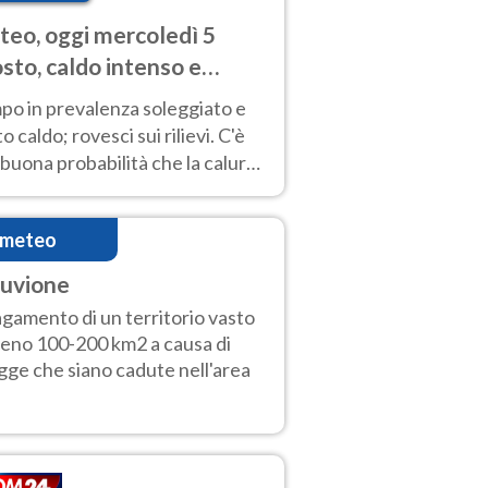
eo, oggi mercoledì 5
sto, caldo intenso e
porali
po in prevalenza soleggiato e
o caldo; rovesci sui rilievi. C'è
buona probabilità che la calura
a protrarsi fino almeno a
ragosto
imeteo
luvione
agamento di un territorio vasto
eno 100-200 km2 a causa di
gge che siano cadute nell'area