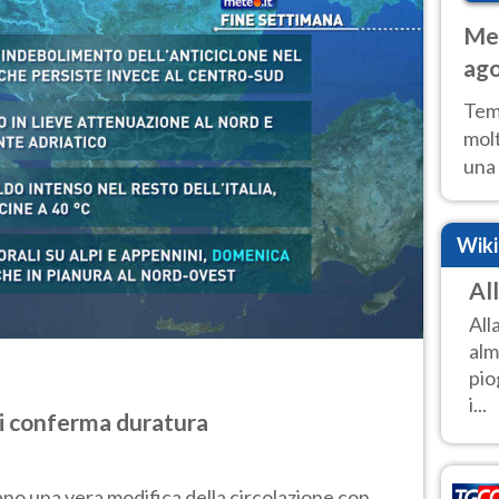
Met
ago
tem
Tem
molt
una 
poss
Fer
Wik
Al
All
alm
pio
i...
si conferma duratura
ano una vera modifica della circolazione con