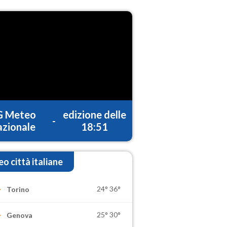
G Meteo
edizione delle
-
zionale
18:51
o città italiane
24°
36°
Torino
25°
30°
Genova