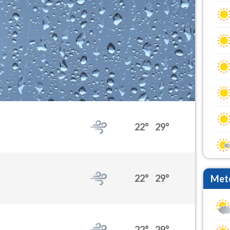
22°
29°
22°
29°
Mete
22°
29°