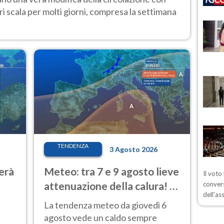
i scala per molti giorni, compresa la settimana
TENDENZA
3 Agosto 2026
erà
Meteo: tra 7 e 9 agosto lieve
Il voto
attenuazione della calura! Al
convers
dell'as
Nord rischio temporali
La tendenza meteo da giovedì 6
agosto vede un caldo sempre