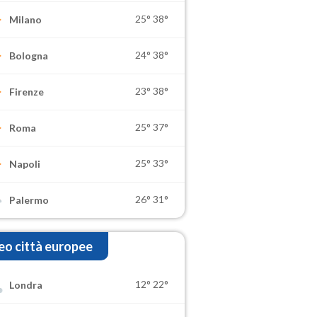
25°
38°
Milano
24°
38°
Bologna
23°
38°
Firenze
25°
37°
Roma
25°
33°
Napoli
26°
31°
Palermo
o città europee
12°
22°
Londra