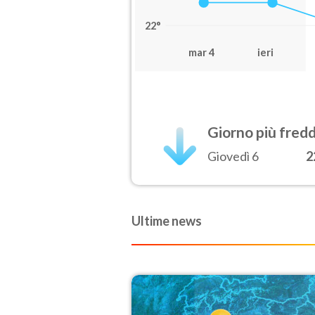
22°
mar 4
ieri
Giorno più fred
Giovedì 6
2
Ultime news