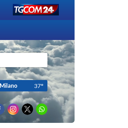
Milano
37°