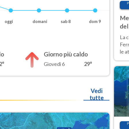
P
Met
oggi
domani
sab 8
dom 9
del
ond
La c
Fer
le a
do
Giorno più caldo
dom
2°
Giovedì 6
29°
cald
Vedi
tutte
P