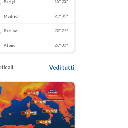
15°
23°
Parigi
21°
35°
Madrid
20°
27°
Berlino
26°
33°
Atene
rticoli
Vedi tutti