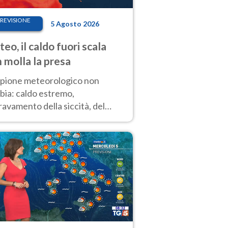
REVISIONE
5 Agosto 2026
eo, il caldo fuori scala
 molla la presa
copione meteorologico non
bia: caldo estremo,
avamento della siccità, del
hio incendi e temporali di
ore. Nessun cambiamento fino
ragosto