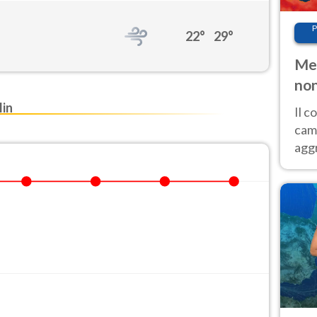
P
22°
29°
Met
non
in
Il 
cam
aggr
risc
cal
Fer