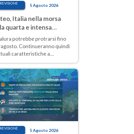
REVISIONE
5 Agosto 2026
eo, Italia nella morsa
la quarta e intensa
ata di caldo
alura potrebbe protrarsi fino
ragosto. Continueranno quindi
ttuali caratteristiche a
inare le prossime giornate:
o estremo e temporali di calore
REVISIONE
5 Agosto 2026