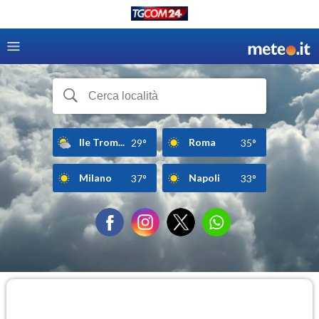
Ile Trom...
Roma
29°
35°
Milano
Napoli
37°
33°