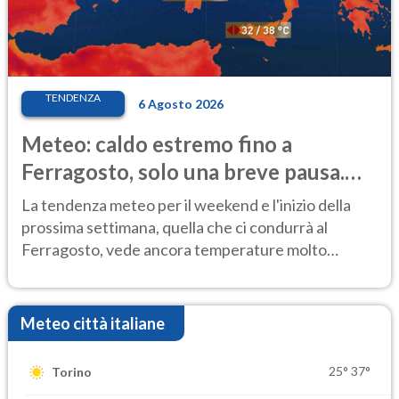
TENDENZA
6 Agosto 2026
Meteo: caldo estremo fino a
Ferragosto, solo una breve pausa.
Ecco dove
La tendenza meteo per il weekend e l'inizio della
prossima settimana, quella che ci condurrà al
Ferragosto, vede ancora temperature molto
elevate
Meteo città italiane
25°
37°
Torino