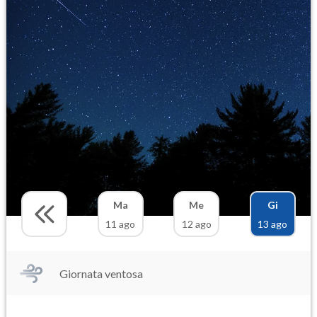
Ma
Me
Gi
11 ago
12 ago
13 ago
Giornata ventosa