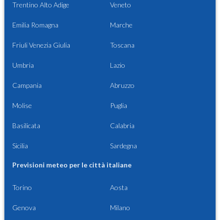
Trentino Alto Adige
Veneto
Emilia Romagna
Marche
Friuli Venezia Giulia
Toscana
Umbria
Lazio
Campania
Abruzzo
Molise
Puglia
Basilicata
Calabria
Sicilia
Sardegna
Previsioni meteo per le città italiane
Torino
Aosta
Genova
Milano