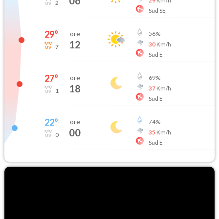
06
29
Km/h
2
Sud SE
29
°
ore
56
%
12
30
Km/h
7
Sud E
27
°
ore
69
%
18
37
Km/h
1
Sud E
22
°
ore
74
%
00
35
Km/h
0
Sud E