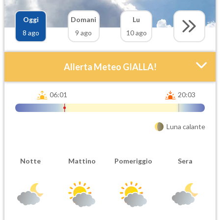
Oggi
Domani
Lu
8 ago
9 ago
10 ago
Allerta Meteo GIALLA!
06:01
20:03
Luna calante
Attendibilità
Urgenza
Notte
Mattino
Pomeriggio
Sera
Probabile
Ordinaria
Orario inizio
Ora fine
08-08T
08-08T