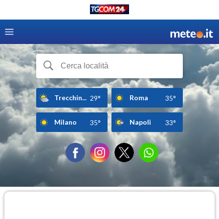
Trecchin...
Roma
29°
35°
Milano
Napoli
35°
33°