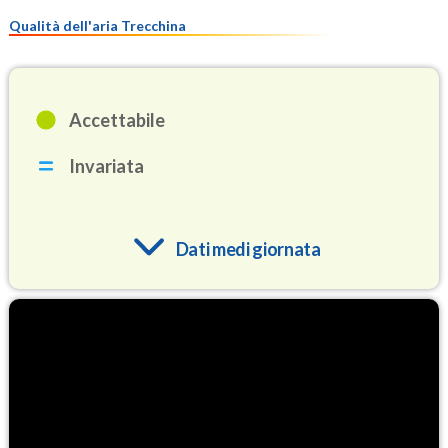
Qualità dell'aria Trecchina
Accettabile
Invariata
Dati medi giornata
O3
82.8
(Ozono)
NO2
1.9
(Diossido di azoto)