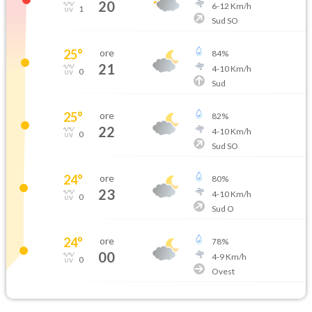
20
6
-
12
Km/h
1
Sud SO
25
°
ore
84
%
21
4
-
10
Km/h
0
Sud
25
°
ore
82
%
22
4
-
10
Km/h
0
Sud SO
24
°
ore
80
%
23
4
-
10
Km/h
0
Sud O
24
°
ore
78
%
00
4
-
9
Km/h
0
Ovest