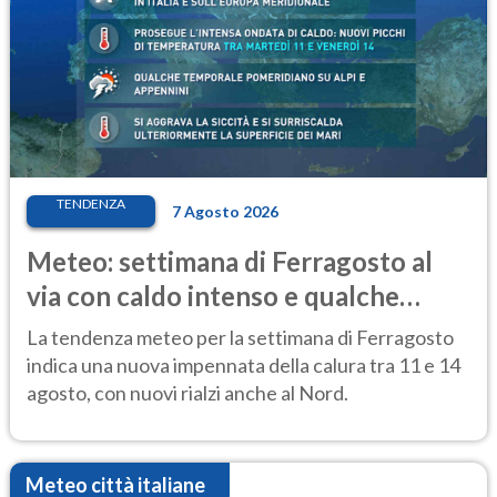
TENDENZA
7 Agosto 2026
Meteo: settimana di Ferragosto al
via con caldo intenso e qualche
temporale
La tendenza meteo per la settimana di Ferragosto
indica una nuova impennata della calura tra 11 e 14
agosto, con nuovi rialzi anche al Nord.
Meteo città italiane