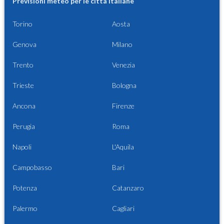
Previsioni meteo per le città italiane
Torino
Aosta
Genova
Milano
Trento
Venezia
Trieste
Bologna
Ancona
Firenze
Perugia
Roma
Napoli
L'Aquila
Campobasso
Bari
Potenza
Catanzaro
Palermo
Cagliari