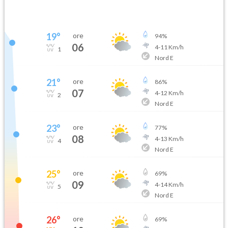
19
°
ore
94
%
06
4
-
11
Km/h
1
Nord E
21
°
ore
86
%
07
4
-
12
Km/h
2
Nord E
23
°
ore
77
%
08
4
-
13
Km/h
4
Nord E
25
°
ore
69
%
09
4
-
14
Km/h
5
Nord E
26
°
ore
69
%