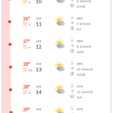
10
6
-
14
Km/h
6
Est NE
26
°
ore
68
%
11
7
-
15
Km/h
7
Est
27
°
ore
68
%
12
8
-
15
Km/h
9
Sud E
28
°
ore
68
%
13
10
-
16
Km/h
10
Sud SE
28
°
ore
67
%
14
11
-
16
Km/h
9
Sud
29
°
ore
67
%