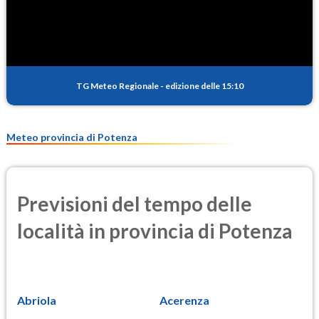
SO2
0.4
(Anidride solforosa)
PM10
19.9
(Materia particolata)
TG Meteo Regionale
-
edizione delle 15:10
PM25
11.6
(Materia particolata)
Meteo provincia di Potenza
Previsioni del tempo delle
località in provincia di Potenza
Abriola
Acerenza