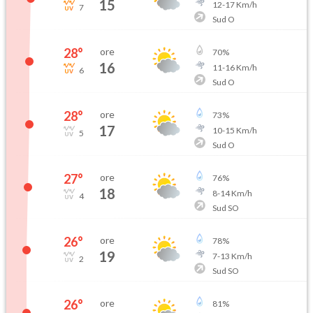
15
12
-
17
Km/h
7
Sud O
28
°
ore
70
%
16
11
-
16
Km/h
6
Sud O
28
°
ore
73
%
17
10
-
15
Km/h
5
Sud O
27
°
ore
76
%
18
8
-
14
Km/h
4
Sud SO
26
°
ore
78
%
19
7
-
13
Km/h
2
Sud SO
26
°
ore
81
%