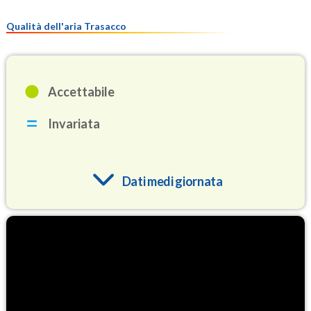
Qualità dell'aria Trasacco
Accettabile
Invariata
Dati medi giornata
O3
81.7
(Ozono)
NO2
2.1
(Diossido di azoto)