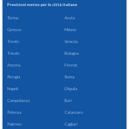
Previsioni meteo per le città italiane
Torino
Aosta
Genova
Milano
Trento
Venezia
Trieste
Bologna
Ancona
Firenze
Perugia
Roma
Napoli
L'Aquila
Campobasso
Bari
Potenza
Catanzaro
Palermo
Cagliari