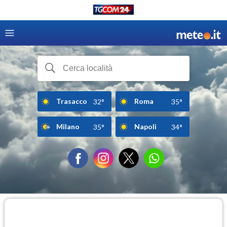
Trasacco
Roma
32°
35°
Milano
Napoli
35°
34°