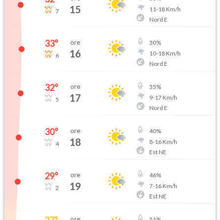
15
11
-
18
Km/h
7
Nord E
33
°
ore
30
%
16
10
-
18
Km/h
6
Nord E
32
°
ore
35
%
17
9
-
17
Km/h
5
Nord E
30
°
ore
40
%
18
8
-
16
Km/h
4
Est NE
29
°
ore
46
%
19
7
-
16
Km/h
2
Est NE
27
°
ore
51
%