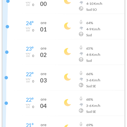
00
4
-
10
Km/h
0
Sud SO
24
°
ore
64
%
01
4
-
9
Km/h
0
Sud
23
°
ore
65
%
02
4
-
8
Km/h
0
Sud
22
°
ore
66
%
03
3
-
6
Km/h
0
Sud SE
22
°
ore
68
%
04
3
-
6
Km/h
0
Sud SE
21
°
ore
69
%