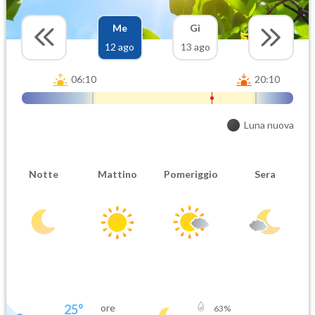
Me
Gi
12 ago
13 ago
06:10
20:10
Luna nuova
Notte
Mattino
Pomeriggio
Sera
25
°
ore
63
%