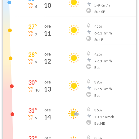
10
5
-
9
Km/h
6
Sud SE
27
°
ore
45
%
11
6
-
11
Km/h
7
Sud E
28
°
ore
42
%
12
7
-
13
Km/h
9
Est
30
°
ore
39
%
13
8
-
15
Km/h
10
Est
31
°
ore
36
%
14
10
-
17
Km/h
9
Est NE
32
°
ore
33
%