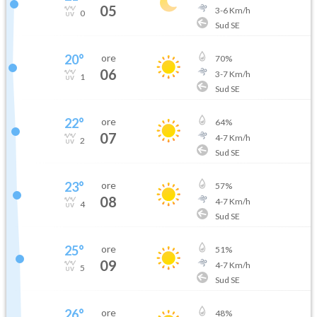
05
3
-
6
Km/h
0
Sud SE
20
°
ore
70
%
06
3
-
7
Km/h
1
Sud SE
22
°
ore
64
%
07
4
-
7
Km/h
2
Sud SE
23
°
ore
57
%
08
4
-
7
Km/h
4
Sud SE
25
°
ore
51
%
09
4
-
7
Km/h
5
Sud SE
26
°
ore
48
%