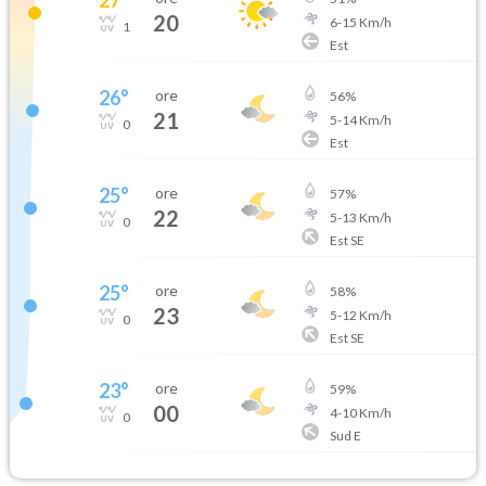
20
6
-
15
Km/h
1
Est
26
°
ore
56
%
21
5
-
14
Km/h
0
Est
25
°
ore
57
%
22
5
-
13
Km/h
0
Est SE
25
°
ore
58
%
23
5
-
12
Km/h
0
Est SE
23
°
ore
59
%
00
4
-
10
Km/h
0
Sud E