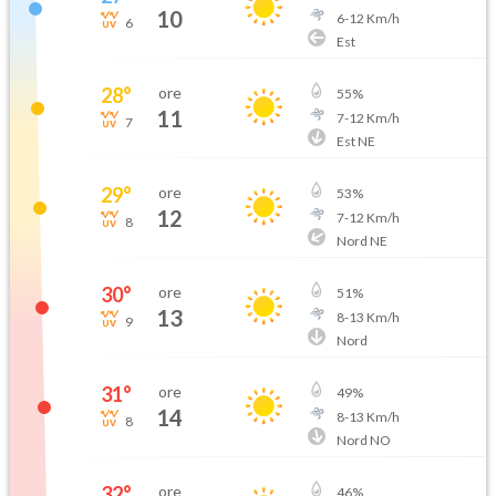
10
6
-
12
Km/h
6
Est
28
°
ore
55
%
11
7
-
12
Km/h
7
Est NE
29
°
ore
53
%
12
7
-
12
Km/h
8
Nord NE
30
°
ore
51
%
13
8
-
13
Km/h
9
Nord
31
°
ore
49
%
14
8
-
13
Km/h
8
Nord NO
32
°
ore
46
%