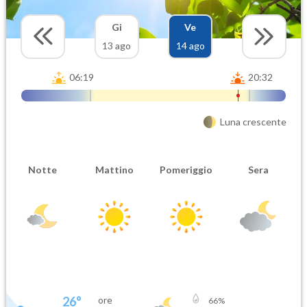
Gi
Ve
13 ago
14 ago
06:19
20:32
Luna crescente
Notte
Mattino
Pomeriggio
Sera
26
°
ore
66
%