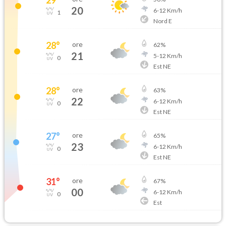
20
6
-
12
Km/h
1
Nord E
28
°
ore
62
%
21
5
-
12
Km/h
0
Est NE
28
°
ore
63
%
22
6
-
12
Km/h
0
Est NE
27
°
ore
65
%
23
6
-
12
Km/h
0
Est NE
31
°
ore
67
%
00
6
-
12
Km/h
0
Est