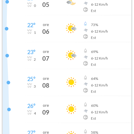
05
6
-
12
Km/h
0
Est
22
°
ore
73
%
06
6
-
12
Km/h
1
Est
23
°
ore
69
%
07
6
-
12
Km/h
2
Est
25
°
ore
64
%
08
6
-
12
Km/h
3
Est
26
°
ore
60
%
09
6
-
12
Km/h
4
Est
27
°
ore
58
%