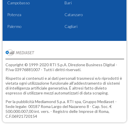
Campobasso
Bari
Potenza
Catanzaro
Palermo
Cagliari
Copyright © 1999-2020 RTI S.p.A. Direzione Business Digital -
P.Iva 03976881007 - Tutti i diritti riservati.
Rispetto ai contenuti e ai dati personali trasmessi e/o riprodotti è
vietata ogni utilizzazione funzionale all'addestramento di sistemi
di intelligenza artificiale generativa. È altresì fatto divieto
espresso di utilizzare mezzi automatizzati di data scraping.
Per la pubblicità
Mediamond S.p.a.
RTI spa, Gruppo Mediaset -
Sede legale: 00187 Roma Largo del Nazareno 8 - Cap. Soc. €
500.000.007,00 int. vers. - Registro delle Imprese di Roma,
C.F.06921720154