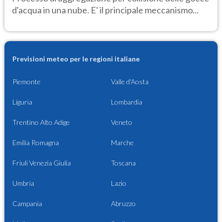
d'acqua in una nube. E' il principale meccanismo...
Previsioni meteo per le regioni italiane
Piemonte
Valle d'Aosta
Liguria
Lombardia
Trentino Alto Adige
Veneto
Emilia Romagna
Marche
Friuli Venezia Giulia
Toscana
Umbria
Lazio
Campania
Abruzzo