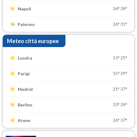
26°
34°
Napoli
26°
31°
Palermo
Meteo città europee
13°
25°
Londra
15°
29°
Parigi
21°
37°
Madrid
13°
24°
Berlino
26°
37°
Atene