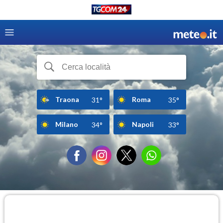
Traona
Roma
31°
35°
Milano
Napoli
34°
33°