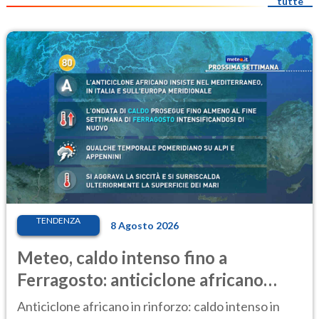
tutte
TENDENZA
8 Agosto 2026
Meteo, caldo intenso fino a
Ferragosto: anticiclone africano
ancora protagonista
Anticiclone africano in rinforzo: caldo intenso in