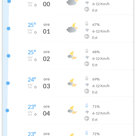
00
6
-
12
Km/h
0
Est
25
°
ore
67
%
01
6
-
12
Km/h
0
Est
25
°
ore
68
%
02
6
-
12
Km/h
0
Est
24
°
ore
69
%
03
6
-
12
Km/h
0
Est
23
°
ore
71
%
04
6
-
12
Km/h
0
Est
23
°
ore
72
%