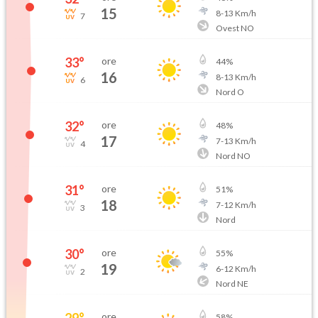
15
8
-
13
Km/h
7
Ovest NO
33
°
ore
44
%
16
8
-
13
Km/h
6
Nord O
32
°
ore
48
%
17
7
-
13
Km/h
4
Nord NO
31
°
ore
51
%
18
7
-
12
Km/h
3
Nord
30
°
ore
55
%
19
6
-
12
Km/h
2
Nord NE
29
°
ore
58
%