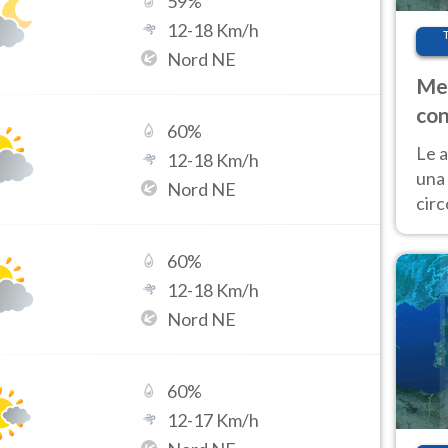
59
%
12
-
18
Km/h
Nord NE
Met
con
60
%
Le a
12
-
18
Km/h
una 
Nord NE
cir
del 
gior
60
%
Fer
12
-
18
Km/h
Nord NE
60
%
12
-
17
Km/h