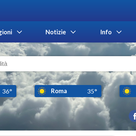
ioni
Notizie
Info
Roma
36°
35°