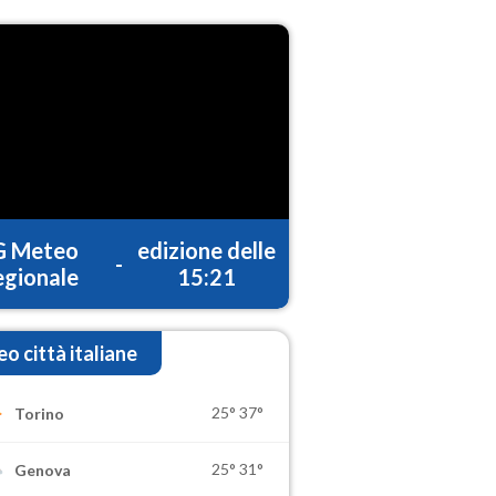
G Meteo
edizione delle
-
gionale
15:21
o città italiane
25°
37°
Torino
25°
31°
Genova