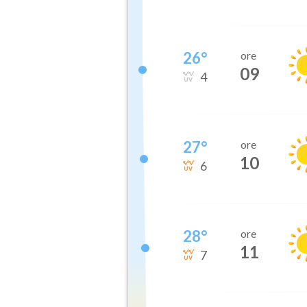
26
°
ore
09
4
27
°
ore
10
6
28
°
ore
11
7