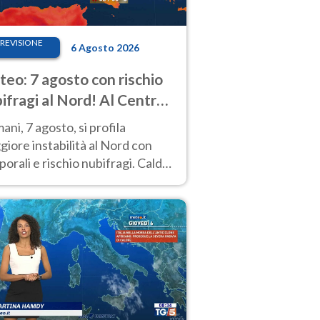
REVISIONE
6 Agosto 2026
eo: 7 agosto con rischio
ifragi al Nord! Al Centro-
 caldo estremo
ni, 7 agosto, si profila
iore instabilità al Nord con
orali e rischio nubifragi. Caldo
pre estremo al Centro-Sud. Le
isioni.