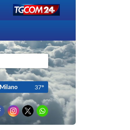
Milano
37°