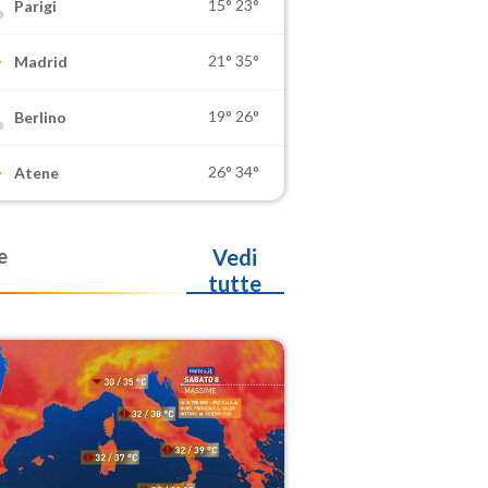
15°
23°
Parigi
21°
35°
Madrid
19°
26°
Berlino
26°
34°
Atene
e
Vedi
tutte