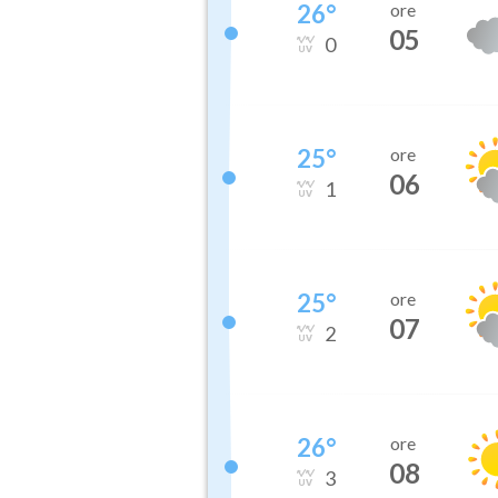
26
°
ore
05
0
25
°
ore
06
1
25
°
ore
07
2
26
°
ore
08
3