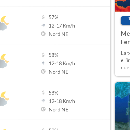
57
%
12
-
17
Km/h
Met
Nord NE
Fer
pau
La 
58
%
e l'
12
-
18
Km/h
quel
Nord NE
Fer
tem
58
%
12
-
18
Km/h
Nord NE