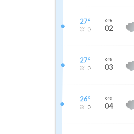
27
°
ore
02
0
27
°
ore
03
0
26
°
ore
04
0