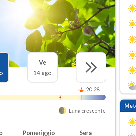
Ve
o
14 ago
20:28
Mete
Luna crescente
o
Pomeriggio
Sera