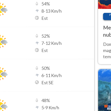
54
%
8
-
13
Km/h
P
Est
Met
nub
52
%
Sud
7
-
12
Km/h
Doma
Est
magg
temp
sem
50
%
prev
6
-
11
Km/h
Est SE
48
%
5
-
9
Km/h