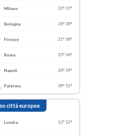
23°
37°
Milano
26°
38°
Bologna
21°
38°
Firenze
23°
36°
Roma
26°
34°
Napoli
28°
31°
Palermo
o città europee
12°
22°
Londra