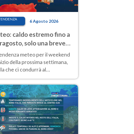
TENDENZA
6 Agosto 2026
eo: caldo estremo fino a
ragosto, solo una breve
sa. Ecco dove
tendenza meteo per il weekend
inizio della prossima settimana,
la che ci condurrà al
ragosto, vede ancora
perature molto elevate