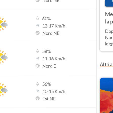
Nord NE
Met
60
%
la 
12
-
17
Km/h
Dop
Nord NE
Nord
leg
nuov
58
%
afr
11
-
16
Km/h
Altri a
Nord E
56
%
10
-
15
Km/h
Est NE