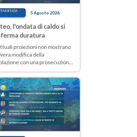
TENDENZA
5 Agosto 2026
eo, l'ondata di caldo si
ferma duratura
ttuali proiezioni non mostrano
vera modifica della
colazione con una prosecuzione
caldo fuori scala per molti
ni, compresa la settimana di
ragosto