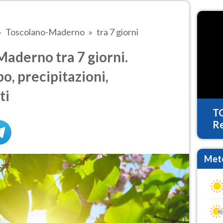
Toscolano-Maderno
tra 7 giorni
aderno tra 7 giorni.
o, precipitazioni,
ti
T
Re
Mete