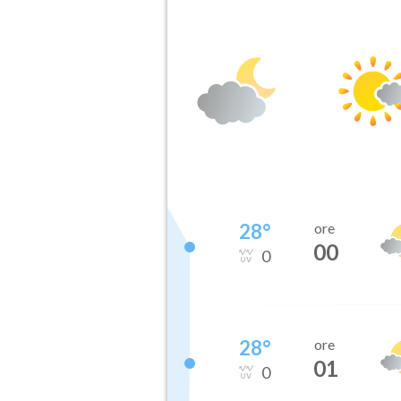
28
°
ore
00
0
28
°
ore
01
0