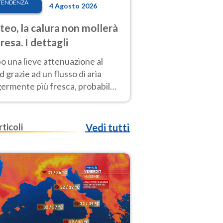
TENDENZA
4 Agosto 2026
eo, la calura non mollerà
presa. I dettagli
o una lieve attenuazione al
 grazie ad un flusso di aria
germente più fresca, probabile
o rinforzo dell’anticiclone
icano entro Ferragosto
rticoli
Vedi tutti