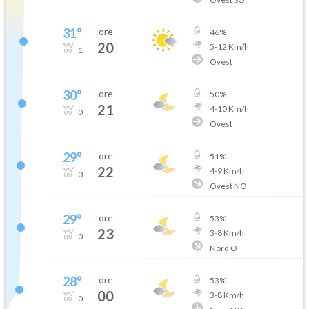
31
°
ore
46
%
20
5
-
12
Km/h
1
Ovest
30
°
ore
50
%
21
4
-
10
Km/h
0
Ovest
29
°
ore
51
%
22
4
-
9
Km/h
0
Ovest NO
29
°
ore
53
%
23
3
-
8
Km/h
0
Nord O
28
°
ore
53
%
00
3
-
8
Km/h
0