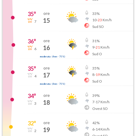
35
°
ore
33
%
15
10
-
23
Km/h
7
Sud SO
36
°
ore
31
%
16
9
-
21
Km/h
6
Sud O
moderata
(
4mm
-
70
%)
35
°
ore
35
%
17
8
-
19
Km/h
4
Sud O
moderata
(
4mm
-
70
%)
34
°
ore
39
%
18
7
-
17
Km/h
3
Ovest SO
32
°
ore
42
%
19
6
-
14
Km/h
2
Ovest SO