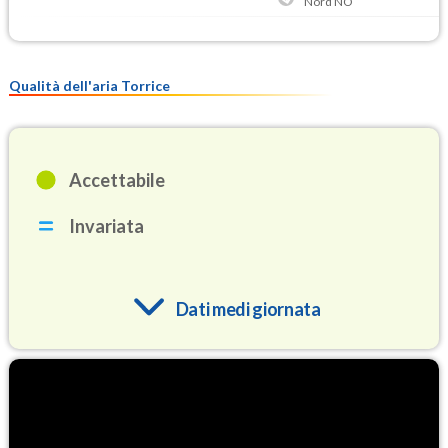
Nord NO
Qualità dell'aria Torrice
Accettabile
Invariata
Dati medi giornata
O3
88.5
(Ozono)
NO2