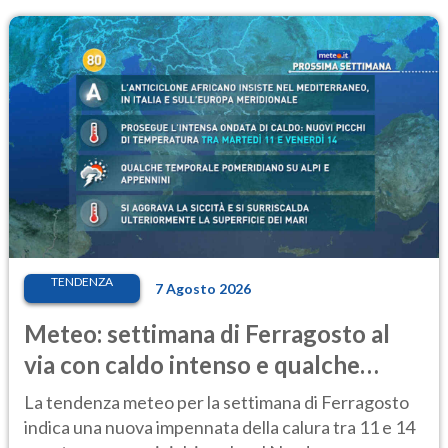
TENDENZA
7 Agosto 2026
Meteo: settimana di Ferragosto al
via con caldo intenso e qualche
temporale
La tendenza meteo per la settimana di Ferragosto
indica una nuova impennata della calura tra 11 e 14