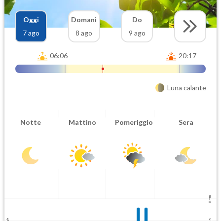
Oggi
Domani
Do
7 ago
8 ago
9 ago
06:06
20:17
Luna calante
Notte
Mattino
Pomeriggio
Sera
5 mm
2.5