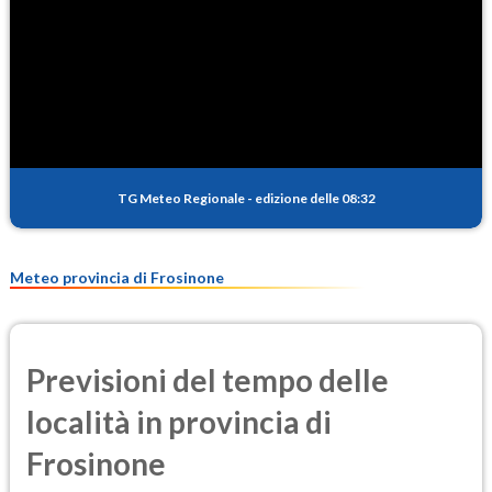
5.0
(Diossido di azoto)
SO2
0.4
(Anidride solforosa)
PM10
18.1
(Materia particolata)
TG Meteo Regionale
-
edizione delle 08:32
PM25
12.0
(Materia particolata)
Meteo provincia di Frosinone
Previsioni del tempo delle
località in provincia di
Frosinone