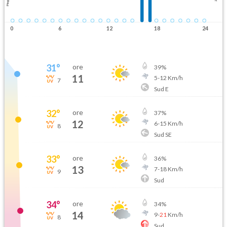
Pioggia
0
6
12
18
24
31
°
ore
39
%
11
5
-
12
Km/h
7
Sud E
32
°
ore
37
%
12
6
-
15
Km/h
8
Sud SE
33
°
ore
36
%
13
7
-
18
Km/h
9
Sud
34
°
ore
34
%
14
9
-
21
Km/h
8
Sud