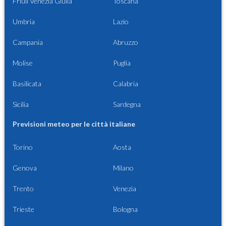
Friuli Venezia Giulia
Toscana
Umbria
Lazio
Campania
Abruzzo
Molise
Puglia
Basilicata
Calabria
Sicilia
Sardegna
Previsioni meteo per le città italiane
Torino
Aosta
Genova
Milano
Trento
Venezia
Trieste
Bologna