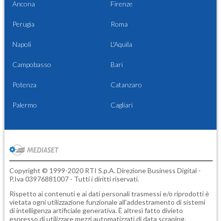
Ancona
Firenze
Perugia
Roma
Napoli
L'Aquila
Campobasso
Bari
Potenza
Catanzaro
Palermo
Cagliari
Copyright © 1999-2020 RTI S.p.A. Direzione Business Digital -
P.Iva 03976881007 - Tutti i diritti riservati.
Rispetto ai contenuti e ai dati personali trasmessi e/o riprodotti è
vietata ogni utilizzazione funzionale all'addestramento di sistemi
di intelligenza artificiale generativa. È altresì fatto divieto
espresso di utilizzare mezzi automatizzati di data scraping.