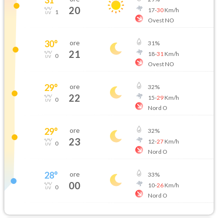
20
17
-
30
Km/h
1
Ovest NO
30
°
ore
31
%
21
18
-
31
Km/h
0
Ovest NO
29
°
ore
32
%
22
15
-
29
Km/h
0
Nord O
29
°
ore
32
%
23
12
-
27
Km/h
0
Nord O
28
°
ore
33
%
00
10
-
26
Km/h
0
Nord O