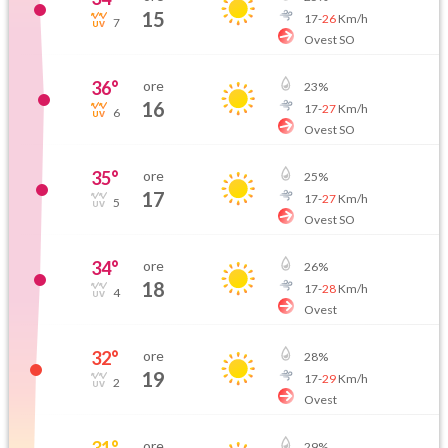
15
17
-
26
Km/h
7
Ovest SO
36
°
ore
23
%
16
17
-
27
Km/h
6
Ovest SO
35
°
ore
25
%
17
17
-
27
Km/h
5
Ovest SO
34
°
ore
26
%
18
17
-
28
Km/h
4
Ovest
32
°
ore
28
%
19
17
-
29
Km/h
2
Ovest
31
°
ore
29
%