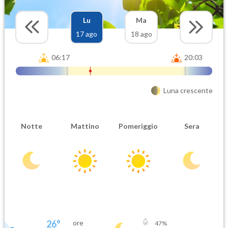
Lu
Ma
17 ago
18 ago
06:17
20:03
Luna crescente
Notte
Mattino
Pomeriggio
Sera
26
°
ore
47
%