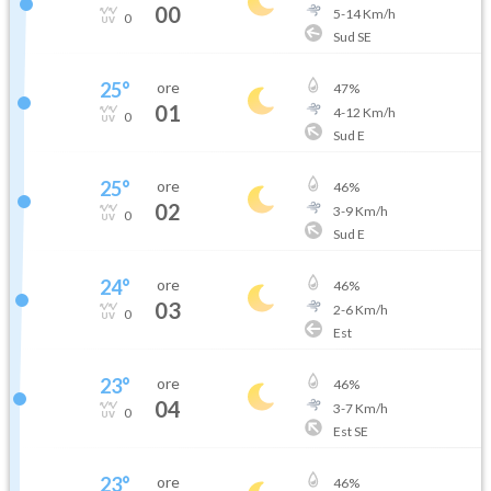
00
5
-
14
Km/h
0
Sud SE
25
°
ore
47
%
01
4
-
12
Km/h
0
Sud E
25
°
ore
46
%
02
3
-
9
Km/h
0
Sud E
24
°
ore
46
%
03
2
-
6
Km/h
0
Est
23
°
ore
46
%
04
3
-
7
Km/h
0
Est SE
23
°
ore
46
%