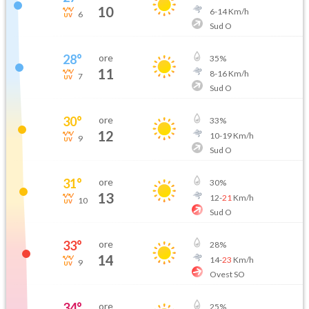
10
6
-
14
Km/h
6
Sud O
28
°
ore
35
%
11
8
-
16
Km/h
7
Sud O
30
°
ore
33
%
12
10
-
19
Km/h
9
Sud O
31
°
ore
30
%
13
12
-
21
Km/h
10
Sud O
33
°
ore
28
%
14
14
-
23
Km/h
9
Ovest SO
34
°
ore
25
%