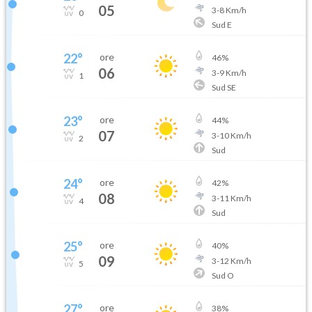
05
3
-
8
Km/h
0
Sud E
22
°
ore
46
%
06
3
-
9
Km/h
1
Sud SE
23
°
ore
44
%
07
3
-
10
Km/h
2
Sud
24
°
ore
42
%
08
3
-
11
Km/h
4
Sud
25
°
ore
40
%
09
3
-
12
Km/h
5
Sud O
27
°
ore
38
%