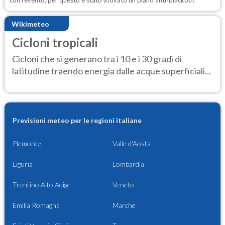
con l’evento, per questo è stato attivato un piano anti-blackout
Wikimeteo
Cicloni tropicali
Cicloni che si generano tra i 10 e i 30 gradi di
latitudine traendo energia dalle acque superficiali...
Previsioni meteo per le regioni italiane
Piemonte
Valle d'Aosta
Liguria
Lombardia
Trentino Alto Adige
Veneto
Emilia Romagna
Marche