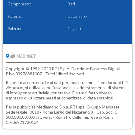
Campobasso
Bari
Potenza
Catanzaro
Palermo
Cagliari
Copyright © 1999-2020 RTI S.p.A. Direzione Business Digital -
P.Iva 03976881007 - Tutti i diritti riservati.
Rispetto ai contenuti e ai dati personali trasmessi e/o riprodotti è
vietata ogni utilizzazione funzionale all'addestramento di sistemi
di intelligenza artificiale generativa. È altresì fatto divieto
espresso di utilizzare mezzi automatizzati di data scraping.
Per la pubblicità
Mediamond S.p.a.
RTI spa, Gruppo Mediaset -
Sede legale: 00187 Roma Largo del Nazareno 8 - Cap. Soc. €
500.000.007,00 int. vers. - Registro delle Imprese di Roma,
C.F.06921720154