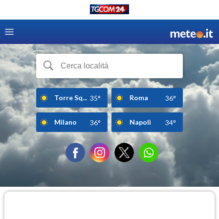
Torre Sq...
Roma
35°
36°
Milano
Napoli
36°
34°