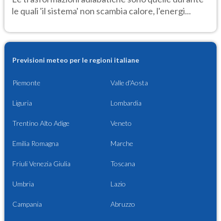
le quali 'il sistema' non scambia calore, l'energi...
Previsioni meteo per le regioni italiane
Piemonte
Valle d'Aosta
Liguria
Lombardia
Trentino Alto Adige
Veneto
Emilia Romagna
Marche
Friuli Venezia Giulia
Toscana
Umbria
Lazio
Campania
Abruzzo