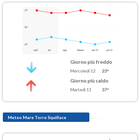
37°
30°
23°
sab 8
ieri
oggi
domani
mer 12
gio 13
Giorno più freddo
Mercoledì 12
23°
Giorno più caldo
Martedì 11
37°
Meteo Mare Torre Squillace