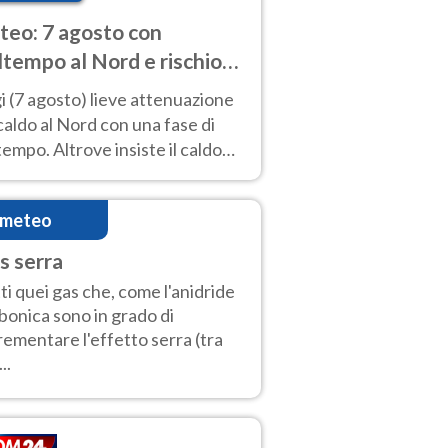
eo: 7 agosto con
tempo al Nord e rischio
ifragi. Altrove caldo
 (7 agosto) lieve attenuazione
tremo
caldo al Nord con una fase di
empo. Altrove insiste il caldo
emo con picchi di 40°C. Le
isioni
imeteo
s serra
ti quei gas che, come l'anidride
bonica sono in grado di
rementare l'effetto serra (tra
..