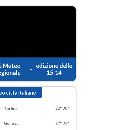
G Meteo
edizione delle
-
gionale
15:14
o città italiane
22°
30°
Torino
27°
31°
Genova