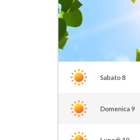
Sabato 8
Domenica 9
Lunedì 10