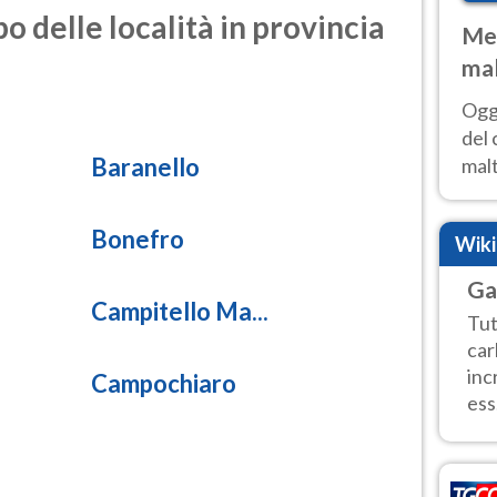
o delle località in provincia
Met
mal
nub
Oggi
es
del 
Baranello
malt
estr
prev
Bonefro
Wik
Ga
Campitello Ma...
Tut
car
inc
Campochiaro
ess.