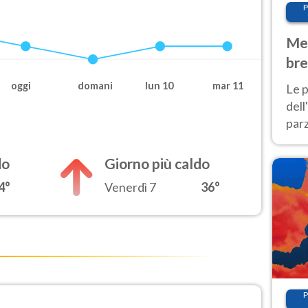
P
Met
bre
Nor
oggi
domani
lun 10
mar 11
Le p
dell
parz
al 
40 g
do
Giorno più caldo
4°
Venerdì 7
36°
P