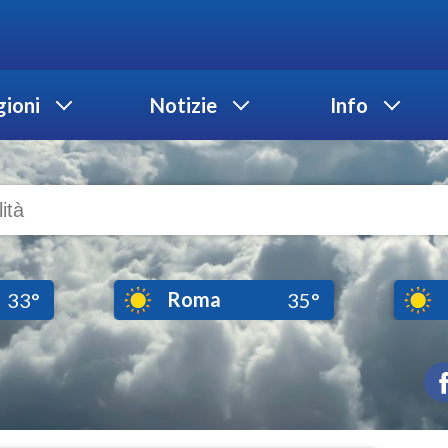
ioni
Notizie
Info
Roma
33°
35°