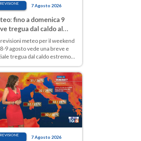
REVISIONE
7 Agosto 2026
eo: fino a domenica 9
ve tregua dal caldo al
d! Altrove calura e afa
revisioni meteo per il weekend
'8-9 agosto vede una breve e
iale tregua dal caldo estremo
Nord mentre altrove persistono
radi.
REVISIONE
7 Agosto 2026