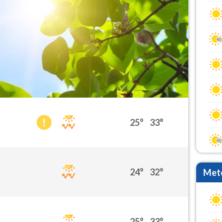
25°
33°
24°
32°
Mete
25°
33°