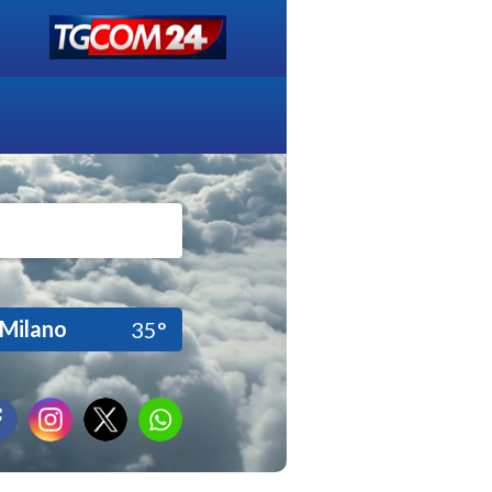
Milano
35°