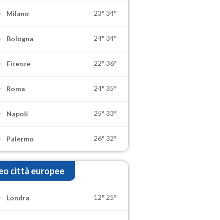
23°
34°
Milano
24°
34°
Bologna
22°
36°
Firenze
24°
35°
Roma
25°
33°
Napoli
26°
32°
Palermo
o città europee
12°
25°
Londra