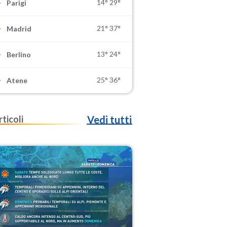
14°
29°
Parigi
21°
37°
Madrid
13°
24°
Berlino
25°
36°
Atene
rticoli
Vedi tutti