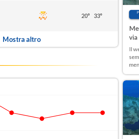
P
20°
33°
Met
via
Mostra altro
cal
Il w
sem
ment
fino
calo