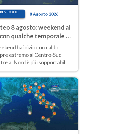
REVISIONE
8 Agosto 2026
eo 8 agosto: weekend al
 con qualche temporale e
do estremo al Centro-Sud
eekend ha inizio con caldo
pre estremo al Centro-Sud
re al Nord è più sopportabile
 a domenica 9. Temporali di
re sui rilievi.