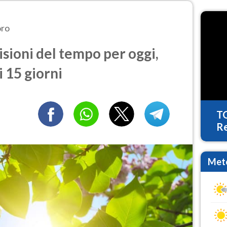
oro
sioni del tempo per oggi,
 15 giorni
T
Re
Mete