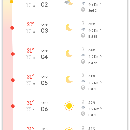
02
4
-
9
Km/h
0
Sud E
30
°
ore
63
%
03
4
-
8
Km/h
0
Est SE
31
°
ore
64
%
04
4
-
9
Km/h
0
Est SE
31
°
ore
61
%
05
4
-
9
Km/h
0
Est SE
31
°
ore
58
%
06
4
-
9
Km/h
1
Est SE
31
°
ore
54
%