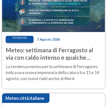
TENDENZA
7 Agosto 2026
Meteo: settimana di Ferragosto al
via con caldo intenso e qualche
temporale
La tendenza meteo per la settimana di Ferragosto
indica una nuova impennata della calura tra 11 e 14
agosto, con nuovi rialzi anche al Nord.
Meteo città italiane