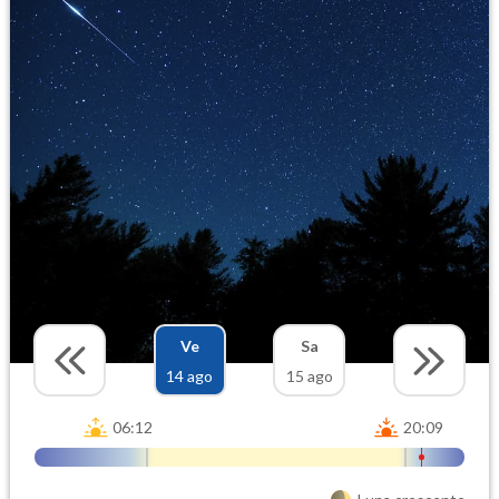
Ve
Sa
14 ago
15 ago
06:12
20:09