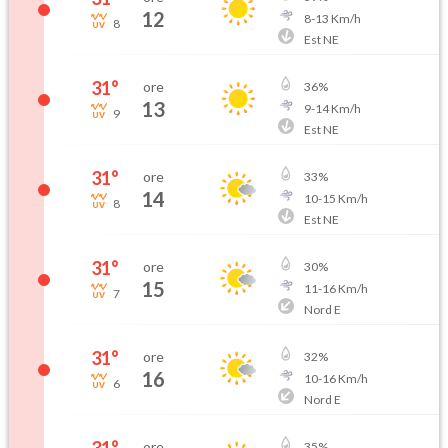
12
8
-
13
Km/h
8
Est NE
31
°
ore
36
%
13
9
-
14
Km/h
9
Est NE
31
°
ore
33
%
14
10
-
15
Km/h
8
Est NE
31
°
ore
30
%
15
11
-
16
Km/h
7
Nord E
31
°
ore
32
%
16
10
-
16
Km/h
6
Nord E
ore
35
%