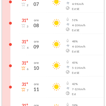
07
4
-
9
Km/h
2
Est SE
31
°
ore
51
%
08
4
-
10
Km/h
3
Est SE
31
°
ore
48
%
09
4
-
10
Km/h
4
Est SE
31
°
ore
45
%
10
5
-
11
Km/h
6
Est SE
31
°
ore
42
%
11
7
-
12
Km/h
7
Est
31
°
ore
39
%