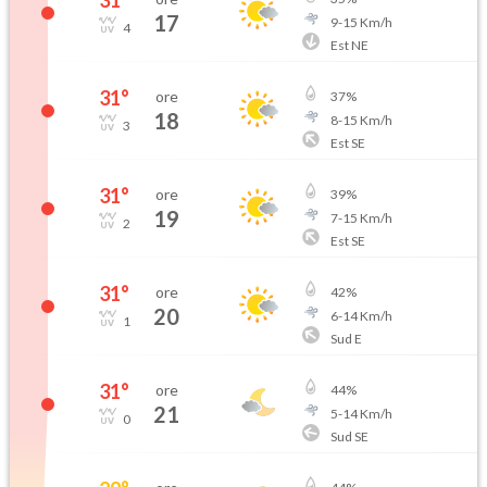
31
°
17
9
-
15
Km/h
4
Est NE
31
°
ore
37
%
18
8
-
15
Km/h
3
Est SE
31
°
ore
39
%
19
7
-
15
Km/h
2
Est SE
31
°
ore
42
%
20
6
-
14
Km/h
1
Sud E
31
°
ore
44
%
21
5
-
14
Km/h
0
Sud SE