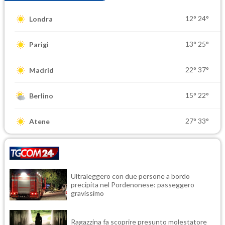
12°
24°
Londra
13°
25°
Parigi
22°
37°
Madrid
15°
22°
Berlino
27°
33°
Atene
Ultraleggero con due persone a bordo
precipita nel Pordenonese: passeggero
gravissimo
Ragazzina fa scoprire presunto molestatore