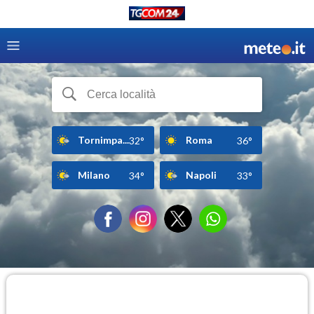
Tornimpa...
Roma
32°
36°
Milano
Napoli
34°
33°