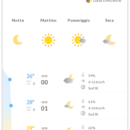
Luna crescente
Notte
Mattino
Pomeriggio
Sera
26
°
ore
59
%
00
4
-
11
Km/h
0
Sud SE
28
°
ore
61
%
01
4
-
10
Km/h
0
Sud SE
29
°
ore
62
%