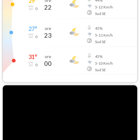
29
°
ore
44
%
22
5
-
12
Km/h
0
Sud SE
27
°
ore
45
%
23
5
-
11
Km/h
0
Sud SE
31
°
ore
45
%
00
5
-
10
Km/h
0
Sud SE