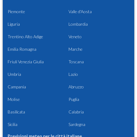
Piemonte
Valle d'Aosta
Liguria
Lombardia
Trentino Alto Adige
Veneto
Emilia Romagna
Marche
Friuli Venezia Giulia
Toscana
Umbria
Lazio
Campania
Abruzzo
Molise
Puglia
Basilicata
Calabria
Sicilia
Sardegna
Previsioni meteo per le città italiane