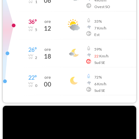
06
4
Km/h
1
Ovest SO
36
°
ore
33
%
12
7
Km/h
5
Est
26
°
ore
59
%
18
22
Km/h
2
Sud SE
22
°
ore
72
%
00
6
Km/h
0
Sud SE