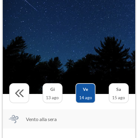
Gi
Ve
Sa
13 ago
14 ago
15 ago
Vento alla sera