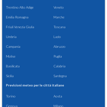
Trentino Alto Adige
Veneto
Emilia Romagna
Marche
Friuli Venezia Giulia
Toscana
Umbria
Lazio
Campania
Abruzzo
Molise
Puglia
Basilicata
Calabria
Sicilia
Sardegna
Previsioni meteo per le città italiane
Torino
Aosta
Genova
Milano