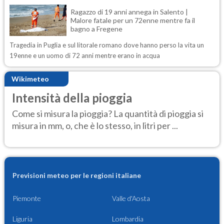
Ragazzo di 19 anni annega in Salento |
Malore fatale per un 72enne mentre fa il
bagno a Fregene
Tragedia in Puglia e sul litorale romano dove hanno perso la vita un
19enne e un uomo di 72 anni mentre erano in acqua
Wikimeteo
Intensità della pioggia
Come si misura la pioggia? La quantità di pioggia si
misura in mm, o, che è lo stesso, in litri per ...
Previsioni meteo per le regioni italiane
Piemonte
Valle d'Aosta
Liguria
Lombardia