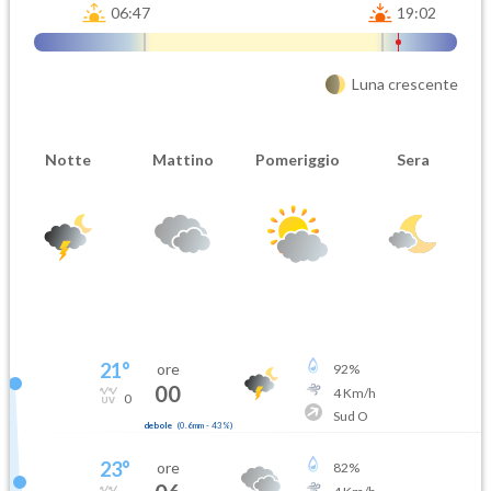
06:47
19:02
Luna crescente
Notte
Mattino
Pomeriggio
Sera
21
°
ore
92
%
00
4
Km/h
0
Sud O
debole
(
0.6mm
-
43
%)
23
°
ore
82
%