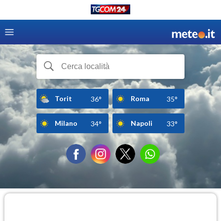
Torit
Roma
36°
35°
Milano
Napoli
34°
33°