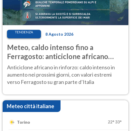
TENDENZA
8 Agosto 2026
Meteo, caldo intenso fino a
Ferragosto: anticiclone africano
ancora protagonista
Anticiclone africano in rinforzo: caldo intenso in
aumento nei prossimi giorni, con valori estremi
verso Ferragosto su gran parte d’Italia
Meteo città italiane
22°
33°
Torino