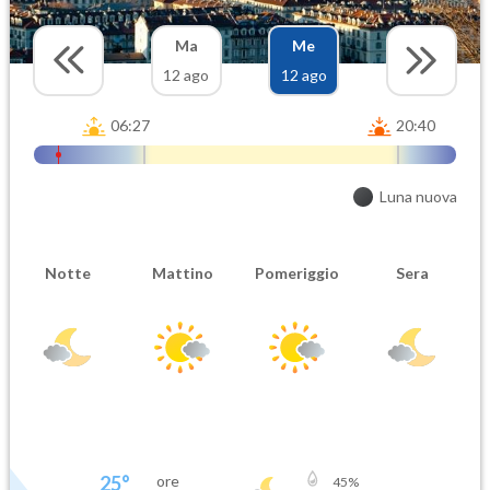
Ma
Me
12 ago
12 ago
06:27
20:40
Luna nuova
Notte
Mattino
Pomeriggio
Sera
25
°
ore
45
%