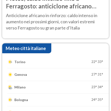
Ferragosto: anticiclone africano
ancora protagonista
Anticiclone africano in rinforzo: caldo intenso in
aumento nei prossimi giorni, con valori estremi
verso Ferragosto su gran parte d’Italia
Meteo città italiane
22°
33°
Torino
27°
31°
Genova
23°
34°
Milano
24°
35°
Bologna