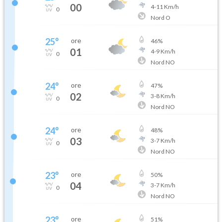
00
4
-
11
Km/h
0
Nord O
25
°
ore
46
%
01
4
-
9
Km/h
0
Nord NO
24
°
ore
47
%
02
3
-
8
Km/h
0
Nord NO
24
°
ore
48
%
03
3
-
7
Km/h
0
Nord NO
23
°
ore
50
%
04
3
-
7
Km/h
0
Nord NO
23
°
ore
51
%