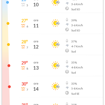
10
3
-
6
Km/h
5
Sud SO
27
°
ore
39
%
11
3
-
6
Km/h
6
Sud SO
28
°
ore
37
%
12
4
-
7
Km/h
7
Sud
29
°
ore
35
%
13
4
-
8
Km/h
8
Sud
30
°
ore
33
%
14
5
-
8
Km/h
7
Sud SE
31
°
ore
31
%