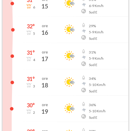
15
6
-
9
Km/h
6
Sud E
32
°
ore
29
%
16
5
-
9
Km/h
5
Sud E
31
°
ore
31
%
17
5
-
9
Km/h
4
Sud E
31
°
ore
34
%
18
5
-
10
Km/h
3
Sud E
30
°
ore
36
%
19
5
-
10
Km/h
2
Sud E
ore