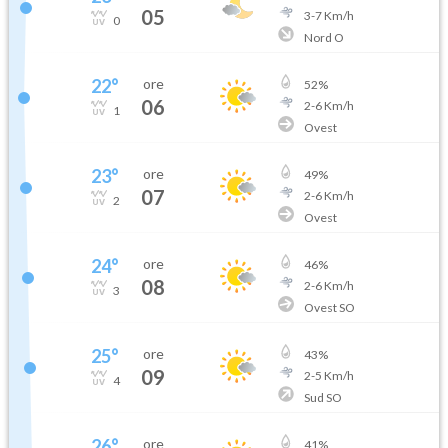
05
3
-
7
Km/h
0
Nord O
22
°
ore
52
%
06
2
-
6
Km/h
1
Ovest
23
°
ore
49
%
07
2
-
6
Km/h
2
Ovest
24
°
ore
46
%
08
2
-
6
Km/h
3
Ovest SO
25
°
ore
43
%
09
2
-
5
Km/h
4
Sud SO
26
°
ore
41
%