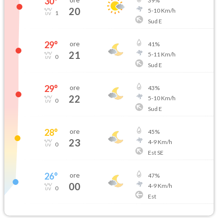
30
°
39
%
20
5
-
10
Km/h
1
Sud E
29
°
ore
41
%
21
5
-
11
Km/h
0
Sud E
29
°
ore
43
%
22
5
-
10
Km/h
0
Sud E
28
°
ore
45
%
23
4
-
9
Km/h
0
Est SE
26
°
ore
47
%
00
4
-
9
Km/h
0
Est