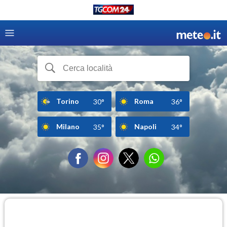
Torino
Roma
30°
36°
Milano
Napoli
35°
34°