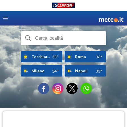
Torchiar...
Roma
35°
36°
Milano
Napoli
34°
33°