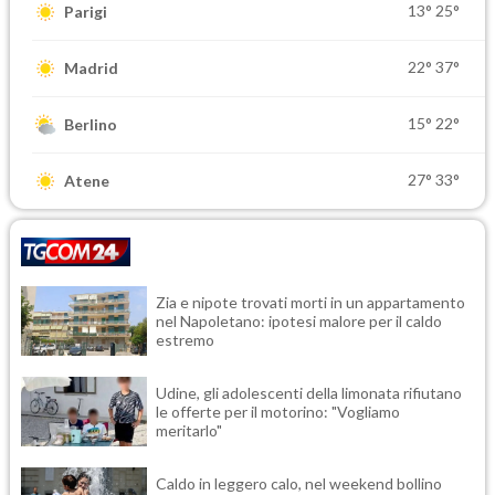
13°
25°
Parigi
22°
37°
Madrid
15°
22°
Berlino
27°
33°
Atene
Zia e nipote trovati morti in un appartamento
nel Napoletano: ipotesi malore per il caldo
estremo
Udine, gli adolescenti della limonata rifiutano
le offerte per il motorino: "Vogliamo
meritarlo"
Caldo in leggero calo, nel weekend bollino