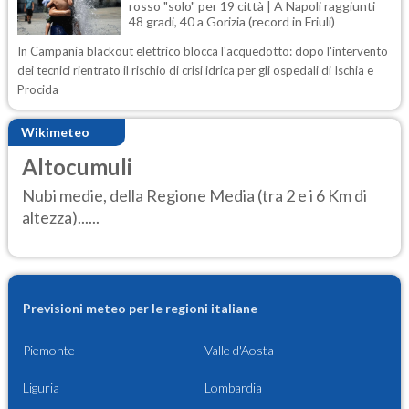
rosso "solo" per 19 città | A Napoli raggiunti
48 gradi, 40 a Gorizia (record in Friuli)
In Campania blackout elettrico blocca l'acquedotto: dopo l'intervento
dei tecnici rientrato il rischio di crisi idrica per gli ospedali di Ischia e
Procida
Wikimeteo
Altocumuli
Nubi medie, della Regione Media (tra 2 e i 6 Km di
altezza)......
Previsioni meteo per le regioni italiane
Piemonte
Valle d'Aosta
Liguria
Lombardia