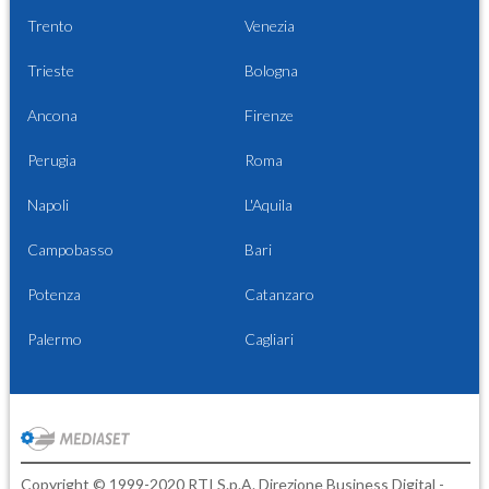
Trento
Venezia
Trieste
Bologna
Ancona
Firenze
Perugia
Roma
Napoli
L'Aquila
Campobasso
Bari
Potenza
Catanzaro
Palermo
Cagliari
Copyright © 1999-2020 RTI S.p.A. Direzione Business Digital -