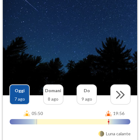
Oggi
Domani
Do
7 ago
8 ago
9 ago
05:50
19:56
Luna calante