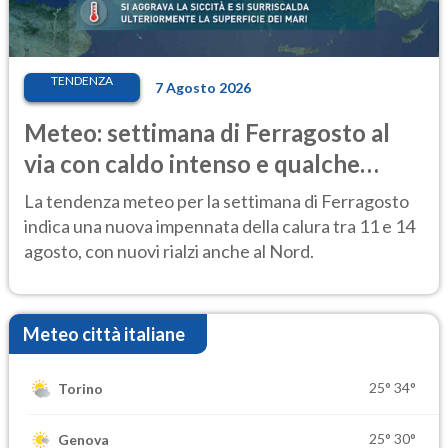
TENDENZA
7 Agosto 2026
Meteo: settimana di Ferragosto al
via con caldo intenso e qualche
temporale
La tendenza meteo per la settimana di Ferragosto
indica una nuova impennata della calura tra 11 e 14
agosto, con nuovi rialzi anche al Nord.
Meteo città italiane
25°
34°
Torino
25°
30°
Genova