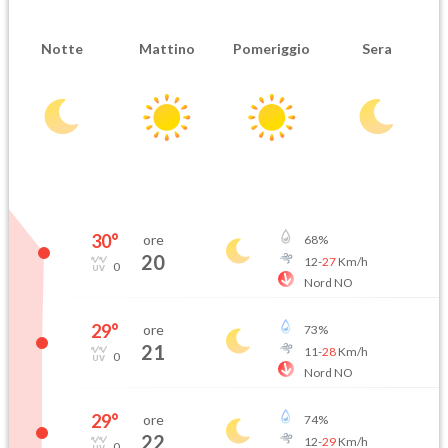
Notte
Mattino
Pomeriggio
Sera
30
°
ore
68
%
20
12
-
27
Km/h
0
Nord NO
29
°
ore
73
%
21
11
-
28
Km/h
0
Nord NO
29
°
ore
74
%
22
12
-
29
Km/h
0