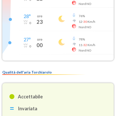
Nord NO
28
°
ore
76
%
23
12
-
30
Km/h
0
Nord NO
27
°
ore
78
%
00
11
-
32
Km/h
0
Nord NO
Qualità dell'aria Torchiarolo
Accettabile
Invariata