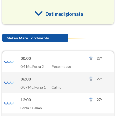
Dati medi giornata
O3
95.7
(Ozono)
Meteo Mare Torchiarolo
NO2
4.8
(Diossido di azoto)
00:00
27°
SO2
0,4 Mt. Forza 2
Poco mosso
1.4
(Anidride solforosa)
06:00
27°
PM10
0,07 Mt. Forza 1
Calmo
24.5
(Materia particolata)
12:00
27°
PM25
Forza 1
Calmo
17.3
(Materia particolata)