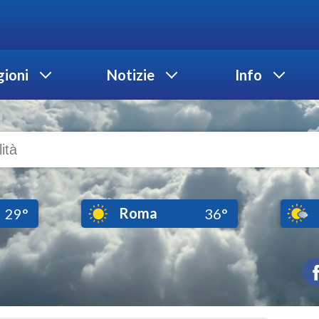
ioni
Notizie
Info
Roma
29°
36°