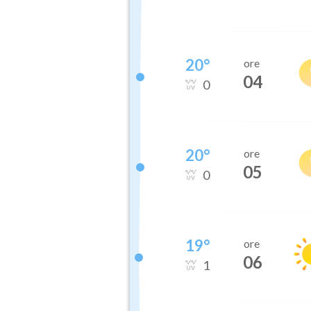
20
°
ore
04
0
20
°
ore
05
0
19
°
ore
06
1