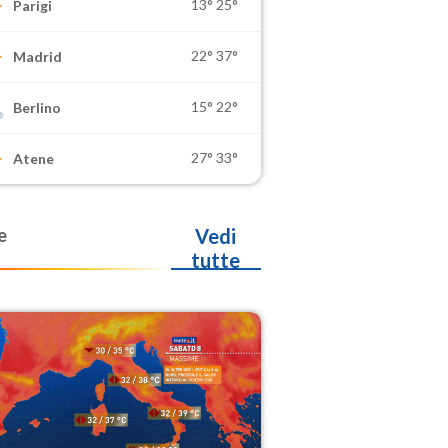
13°
25°
Parigi
22°
37°
Madrid
15°
22°
Berlino
27°
33°
Atene
e
Vedi
tutte