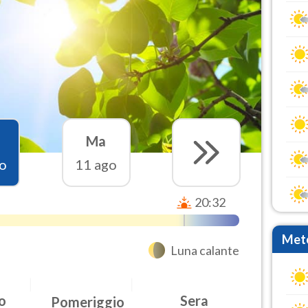
Ma
o
11 ago
20:32
Mete
Luna calante
o
Sera
Pomeriggio