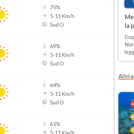
75
%
5
-
11
Km/h
Met
Sud O
la 
Dop
Nord
69
%
leg
5
-
11
Km/h
nuov
Sud O
afr
Altri a
64
%
5
-
11
Km/h
Sud O
61
%
5
-
11
Km/h