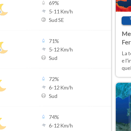
69
%
5
-
11
Km/h
Sud SE
Met
71
%
Fer
5
-
12
Km/h
pau
La 
Sud
e l'
quel
Fer
72
%
tem
6
-
12
Km/h
Sud
74
%
6
-
12
Km/h