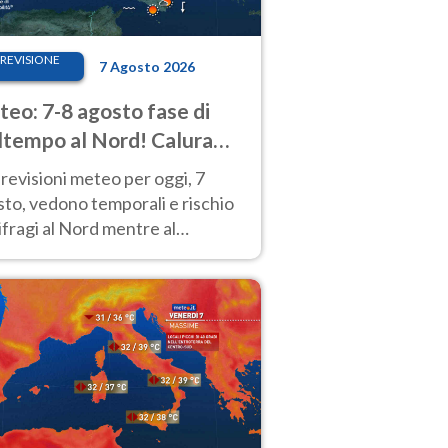
REVISIONE
7 Agosto 2026
eo: 7-8 agosto fase di
tempo al Nord! Calura
o a Ferragosto
revisioni meteo per oggi, 7
to, vedono temporali e rischio
fragi al Nord mentre al
tro-Sud sole e caldo sempre
to intenso.