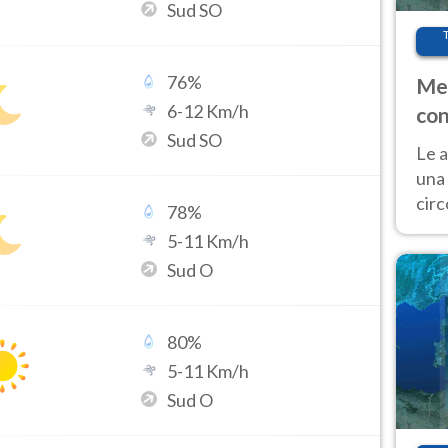
Sud SO
76
%
Met
6
-
12
Km/h
con
Sud SO
Le a
una 
cir
78
%
del 
5
-
11
Km/h
gior
Sud O
Fer
80
%
5
-
11
Km/h
Sud O