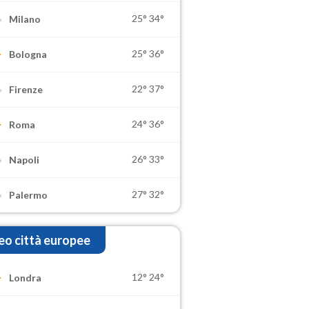
25°
34°
Milano
25°
36°
Bologna
22°
37°
Firenze
24°
36°
Roma
26°
33°
Napoli
27°
32°
Palermo
o città europee
12°
24°
Londra