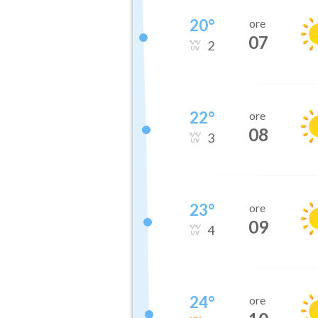
20
°
ore
07
2
22
°
ore
08
3
23
°
ore
09
4
24
°
ore