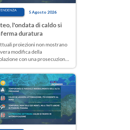
TENDENZA
5 Agosto 2026
eo, l'ondata di caldo si
ferma duratura
ttuali proiezioni non mostrano
vera modifica della
colazione con una prosecuzione
caldo fuori scala per molti
ni, compresa la settimana di
ragosto