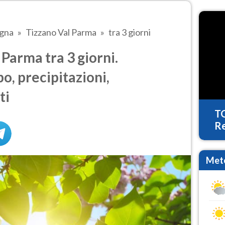
agna
Tizzano Val Parma
tra 3 giorni
Parma tra 3 giorni.
o, precipitazioni,
ti
T
Re
Mete