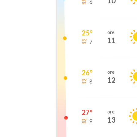
10
6
25
°
ore
11
7
26
°
ore
12
8
27
°
ore
13
9