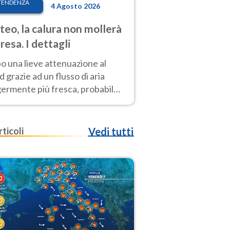
TENDENZA
4 Agosto 2026
eo, la calura non mollerà
presa. I dettagli
o una lieve attenuazione al
 grazie ad un flusso di aria
germente più fresca, probabile
o rinforzo dell’anticiclone
icano entro Ferragosto
rticoli
Vedi tutti