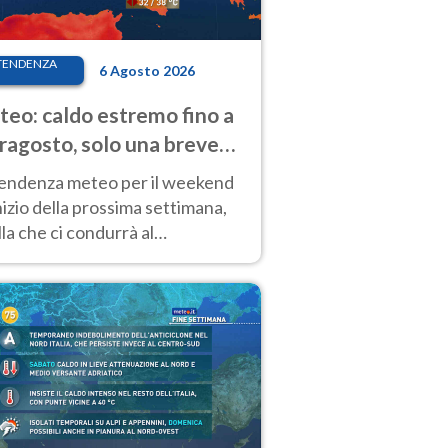
TENDENZA
6 Agosto 2026
eo: caldo estremo fino a
ragosto, solo una breve
sa. Ecco dove
tendenza meteo per il weekend
inizio della prossima settimana,
la che ci condurrà al
ragosto, vede ancora
perature molto elevate