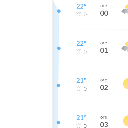
22
°
ore
00
0
22
°
ore
01
0
21
°
ore
02
0
21
°
ore
03
0