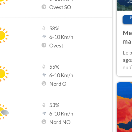
Ovest SO
P
58
%
Met
6
-
10
Km/h
mal
Ovest
fin
Le p
agos
55
%
nubi
Cen
6
-
10
Km/h
mol
Nord O
53
%
6
-
10
Km/h
Nord NO