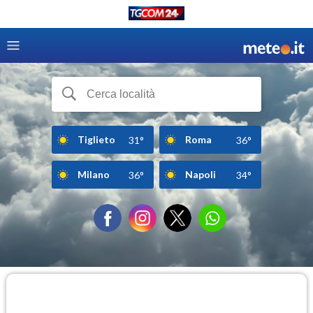
Tiglieto
Roma
31°
36°
Milano
Napoli
36°
34°