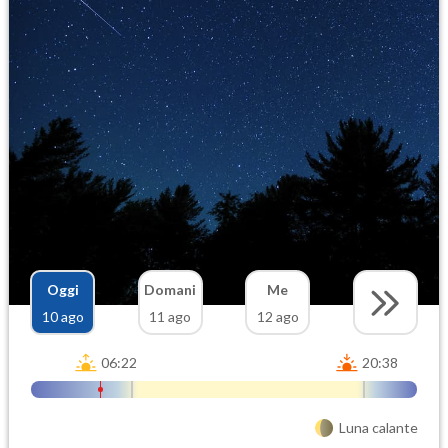
Oggi
Domani
Me
10 ago
11 ago
12 ago
06:22
20:38
Luna calante