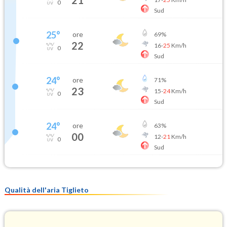
21
0
Sud
25
°
ore
69
%
22
16
-
25
Km/h
0
Sud
24
°
ore
71
%
23
15
-
24
Km/h
0
Sud
24
°
ore
63
%
00
12
-
21
Km/h
0
Sud
Qualità dell'aria Tiglieto