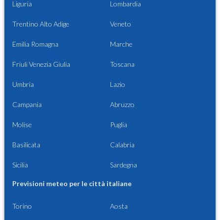
Liguria
Lombardia
Trentino Alto Adige
Veneto
Emilia Romagna
Marche
Friuli Venezia Giulia
Toscana
Umbria
Lazio
Campania
Abruzzo
Molise
Puglia
Basilicata
Calabria
Sicilia
Sardegna
Previsioni meteo per le città italiane
Torino
Aosta