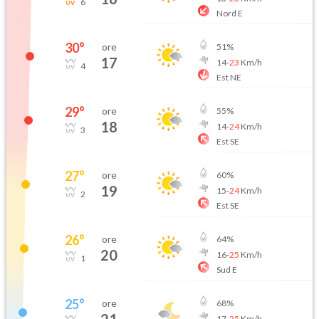
6
Nord E
30
°
ore
51
%
17
14
-
23
Km/h
4
Est NE
29
°
ore
55
%
18
14
-
24
Km/h
3
Est SE
27
°
ore
60
%
19
15
-
24
Km/h
2
Est SE
26
°
ore
64
%
20
16
-
25
Km/h
1
Sud E
25
°
ore
68
%
17
-
25
Km/h