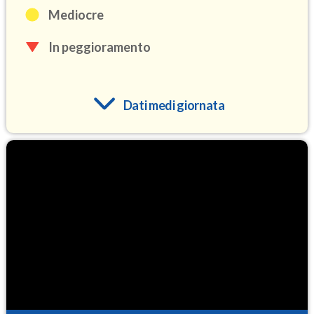
Mediocre
In peggioramento
Dati medi giornata
O3
105.4
(Ozono)
NO2
2.7
(Diossido di azoto)
SO2
0.4
(Anidride solforosa)
PM10