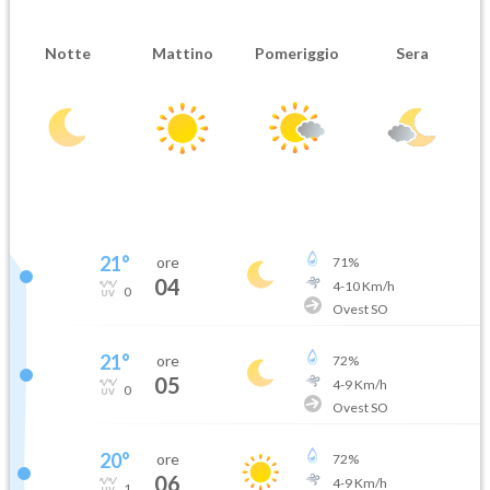
Notte
Mattino
Pomeriggio
Sera
21
°
ore
71
%
04
4
-
10
Km/h
0
Ovest SO
21
°
ore
72
%
05
4
-
9
Km/h
0
Ovest SO
20
°
ore
72
%
06
4
-
9
Km/h
1