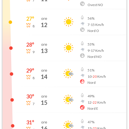
7
Ovest NO
27
°
ore
56
%
12
7
-
15
Km/h
8
Nord O
28
°
ore
53
%
13
9
-
17
Km/h
9
Nord NO
29
°
ore
51
%
14
10
-
20
Km/h
8
Nord
30
°
ore
49
%
15
12
-
22
Km/h
7
Nord E
31
°
ore
47
%
16
13
-
23
Km/h