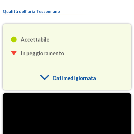
Qualità dell'aria Tessennano
Accettabile
In peggioramento
Dati medi giornata
O3
91.6
(Ozono)
NO2
1.8
(Diossido di azoto)