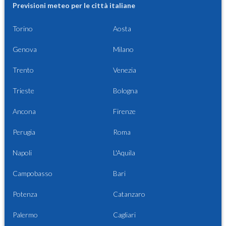
Previsioni meteo per le città italiane
Torino
Aosta
Genova
Milano
Trento
Venezia
Trieste
Bologna
Ancona
Firenze
Perugia
Roma
Napoli
L'Aquila
Campobasso
Bari
Potenza
Catanzaro
Palermo
Cagliari