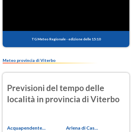
SO2
0.5
(Anidride solforosa)
PM10
15.3
(Materia particolata)
TG Meteo Regionale
-
edizione delle 15:10
PM25
9.6
(Materia particolata)
Meteo provincia di Viterbo
Previsioni del tempo delle
località in provincia di Viterbo
Acquapendente...
Arlena di Cas...