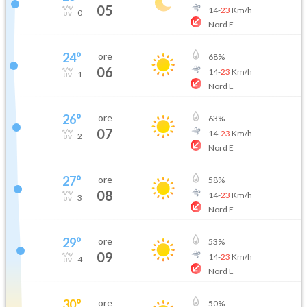
05
14
-
23
Km/h
0
Nord E
24
°
ore
68
%
06
14
-
23
Km/h
1
Nord E
26
°
ore
63
%
07
14
-
23
Km/h
2
Nord E
27
°
ore
58
%
08
14
-
23
Km/h
3
Nord E
29
°
ore
53
%
09
14
-
23
Km/h
4
Nord E
30
°
ore
50
%