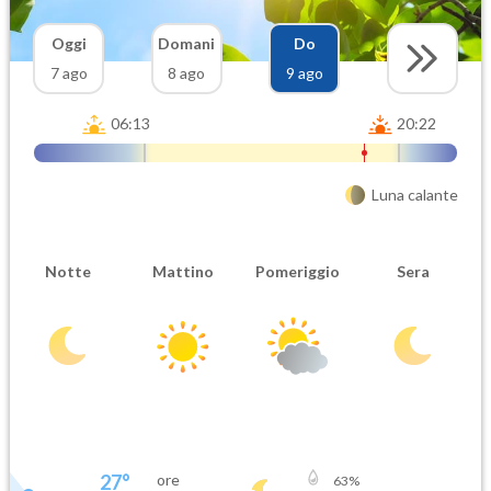
Oggi
Domani
Do
7 ago
8 ago
9 ago
06:13
20:22
Luna calante
Notte
Mattino
Pomeriggio
Sera
27
°
ore
63
%