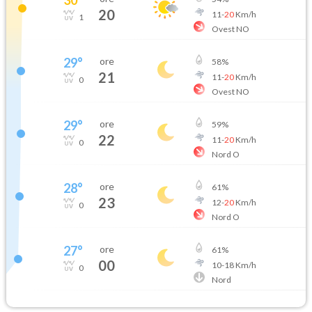
20
11
-
20
Km/h
1
Ovest NO
29
°
ore
58
%
21
11
-
20
Km/h
0
Ovest NO
29
°
ore
59
%
22
11
-
20
Km/h
0
Nord O
28
°
ore
61
%
23
12
-
20
Km/h
0
Nord O
27
°
ore
61
%
00
10
-
18
Km/h
0
Nord