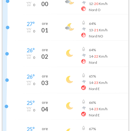
00
12
-
20
Km/h
0
Nord O
27
°
ore
64
%
01
13
-
21
Km/h
0
Nord NO
26
°
ore
64
%
02
14
-
22
Km/h
0
Nord
26
°
ore
65
%
03
14
-
23
Km/h
0
Nord E
25
°
ore
66
%
04
14
-
23
Km/h
0
Nord E
25
°
ore
67
%