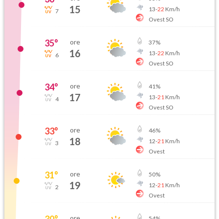
15
13
-
22
Km/h
7
Ovest SO
35
°
ore
37
%
16
13
-
22
Km/h
6
Ovest SO
34
°
ore
41
%
17
13
-
21
Km/h
4
Ovest SO
33
°
ore
46
%
18
12
-
21
Km/h
3
Ovest
31
°
ore
50
%
19
12
-
21
Km/h
2
Ovest
30
°
ore
54
%