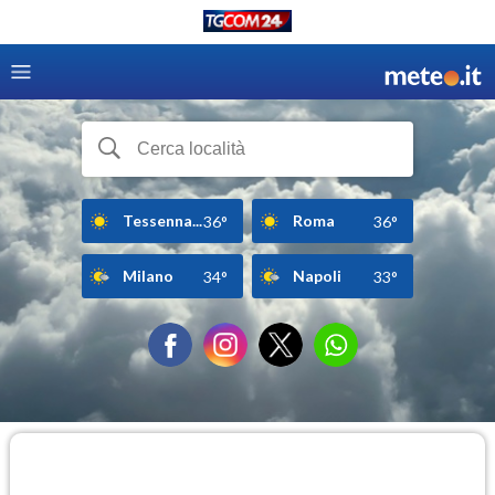
Tessenna...
Roma
36°
36°
Milano
Napoli
34°
33°