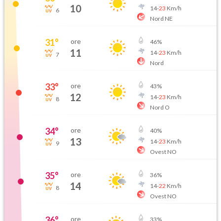
10
14
-
23
Km/h
6
Nord NE
31
°
ore
46
%
11
14
-
23
Km/h
7
Nord
33
°
ore
43
%
12
14
-
23
Km/h
8
Nord O
34
°
ore
40
%
13
14
-
23
Km/h
9
Ovest NO
35
°
ore
36
%
14
14
-
22
Km/h
8
Ovest NO
36
°
ore
33
%