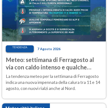
TENDENZA
7 Agosto 2026
Meteo: settimana di Ferragosto al
via con caldo intenso e qualche
temporale
La tendenza meteo per la settimana di Ferragosto
indica una nuova impennata della calura tra 11 e 14
agosto, con nuovi rialzi anche al Nord.