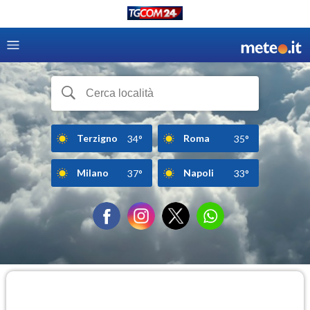
Terzigno
Roma
34°
35°
Milano
Napoli
37°
33°