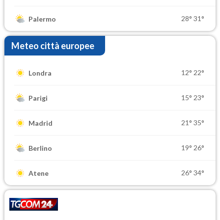
28°
31°
Palermo
Meteo città europee
12°
22°
Londra
15°
23°
Parigi
21°
35°
Madrid
19°
26°
Berlino
26°
34°
Atene