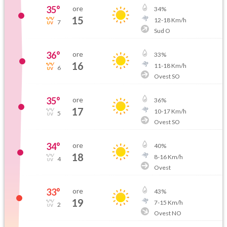
35
°
ore
34
%
15
12
-
18
Km/h
7
Sud O
36
°
ore
33
%
16
11
-
18
Km/h
6
Ovest SO
35
°
ore
36
%
17
10
-
17
Km/h
5
Ovest SO
34
°
ore
40
%
18
8
-
16
Km/h
4
Ovest
33
°
ore
43
%
19
7
-
15
Km/h
2
Ovest NO