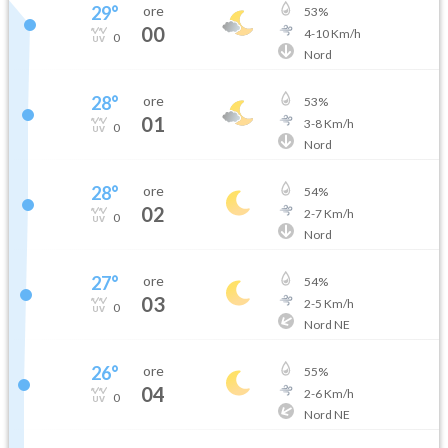
29
°
ore
53
%
00
4
-
10
Km/h
0
Nord
28
°
ore
53
%
01
3
-
8
Km/h
0
Nord
28
°
ore
54
%
02
2
-
7
Km/h
0
Nord
27
°
ore
54
%
03
2
-
5
Km/h
0
Nord NE
26
°
ore
55
%
04
2
-
6
Km/h
0
Nord NE