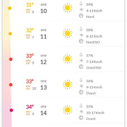
31
°
ore
39
%
10
4
-
11
Km/h
6
Nord
32
°
ore
38
%
11
6
-
12
Km/h
7
Nord NO
33
°
ore
37
%
12
7
-
14
Km/h
9
Ovest NO
33
°
ore
36
%
13
9
-
15
Km/h
10
Ovest
34
°
ore
35
%
14
10
-
17
Km/h
9
Ovest