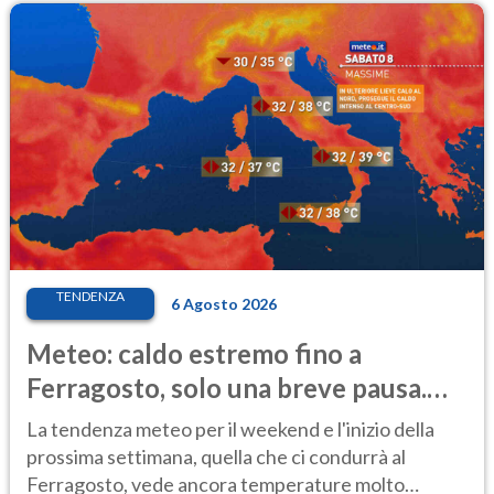
TENDENZA
6 Agosto 2026
Meteo: caldo estremo fino a
Ferragosto, solo una breve pausa.
Ecco dove
La tendenza meteo per il weekend e l'inizio della
prossima settimana, quella che ci condurrà al
Ferragosto, vede ancora temperature molto