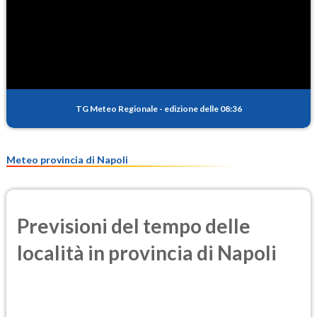
SO2
1.4
(Anidride solforosa)
PM10
19.2
(Materia particolata)
TG Meteo Regionale
-
edizione delle 08:36
PM25
12.5
(Materia particolata)
Meteo provincia di Napoli
Previsioni del tempo delle
località in provincia di Napoli