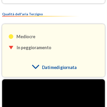
Qualità dell'aria Terzigno
Mediocre
In peggioramento
Dati medi giornata
O3
96.6
(Ozono)
NO2
4.9
(Diossido di azoto)