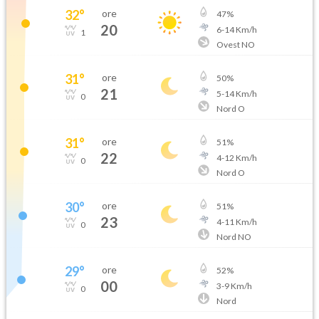
32
°
ore
47
%
20
6
-
14
Km/h
1
Ovest NO
31
°
ore
50
%
21
5
-
14
Km/h
0
Nord O
31
°
ore
51
%
22
4
-
12
Km/h
0
Nord O
30
°
ore
51
%
23
4
-
11
Km/h
0
Nord NO
29
°
ore
52
%
00
3
-
9
Km/h
0
Nord