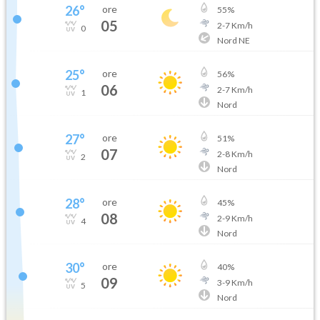
26
°
ore
55
%
05
2
-
7
Km/h
0
Nord NE
25
°
ore
56
%
06
2
-
7
Km/h
1
Nord
27
°
ore
51
%
07
2
-
8
Km/h
2
Nord
28
°
ore
45
%
08
2
-
9
Km/h
4
Nord
30
°
ore
40
%
09
3
-
9
Km/h
5
Nord