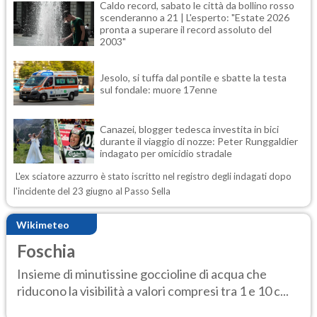
Caldo record, sabato le città da bollino rosso
scenderanno a 21 | L'esperto: "Estate 2026
pronta a superare il record assoluto del
2003"
Jesolo, si tuffa dal pontile e sbatte la testa
sul fondale: muore 17enne
Canazei, blogger tedesca investita in bici
durante il viaggio di nozze: Peter Runggaldier
indagato per omicidio stradale
L'ex sciatore azzurro è stato iscritto nel registro degli indagati dopo
l'incidente del 23 giugno al Passo Sella
Wikimeteo
Foschia
Insieme di minutissine goccioline di acqua che
riducono la visibilità a valori compresi tra 1 e 10 c...