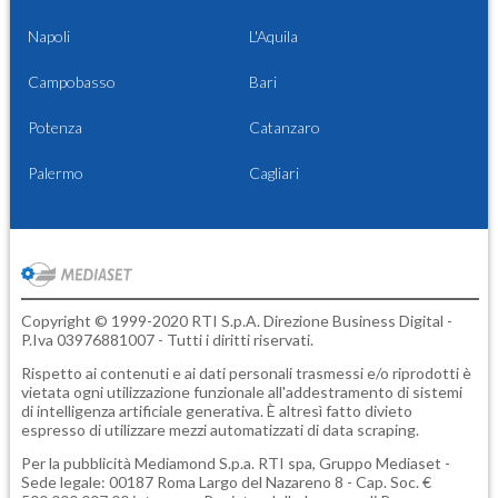
Napoli
L'Aquila
Campobasso
Bari
Potenza
Catanzaro
Palermo
Cagliari
Copyright © 1999-2020 RTI S.p.A. Direzione Business Digital -
P.Iva 03976881007 - Tutti i diritti riservati.
Rispetto ai contenuti e ai dati personali trasmessi e/o riprodotti è
vietata ogni utilizzazione funzionale all'addestramento di sistemi
di intelligenza artificiale generativa. È altresì fatto divieto
espresso di utilizzare mezzi automatizzati di data scraping.
Per la pubblicità
Mediamond S.p.a.
RTI spa, Gruppo Mediaset -
Sede legale: 00187 Roma Largo del Nazareno 8 - Cap. Soc. €