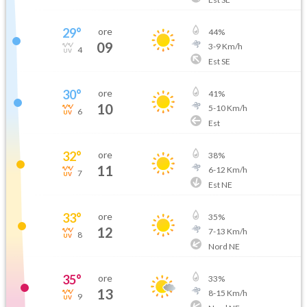
29
°
ore
44
%
09
3
-
9
Km/h
4
Est SE
30
°
ore
41
%
10
5
-
10
Km/h
6
Est
32
°
ore
38
%
11
6
-
12
Km/h
7
Est NE
33
°
ore
35
%
12
7
-
13
Km/h
8
Nord NE
35
°
ore
33
%
13
8
-
15
Km/h
9