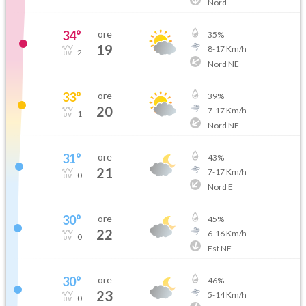
Nord
34
°
ore
35
%
19
8
-
17
Km/h
2
Nord NE
33
°
ore
39
%
20
7
-
17
Km/h
1
Nord NE
31
°
ore
43
%
21
7
-
17
Km/h
0
Nord E
30
°
ore
45
%
22
6
-
16
Km/h
0
Est NE
30
°
ore
46
%
23
5
-
14
Km/h
0