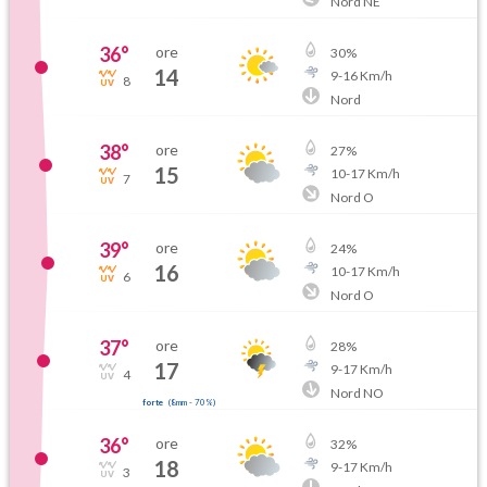
Nord NE
36
°
ore
30
%
14
9
-
16
Km/h
8
Nord
38
°
ore
27
%
15
10
-
17
Km/h
7
Nord O
39
°
ore
24
%
16
10
-
17
Km/h
6
Nord O
37
°
ore
28
%
17
9
-
17
Km/h
4
Nord NO
forte
(
8mm
-
70
%)
36
°
ore
32
%
18
9
-
17
Km/h
3