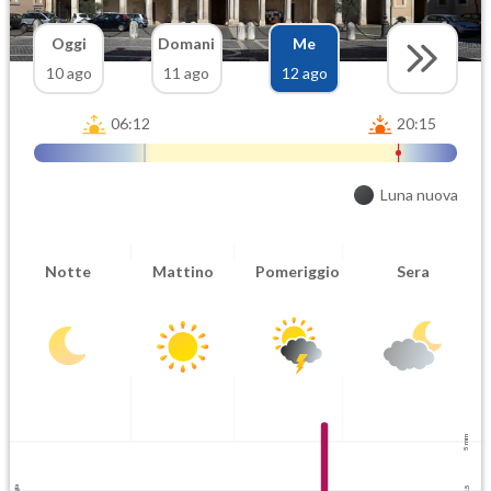
Oggi
Domani
Me
10 ago
11 ago
12 ago
06:12
20:15
Luna nuova
Notte
Mattino
Pomeriggio
Sera
5 mm
2.5