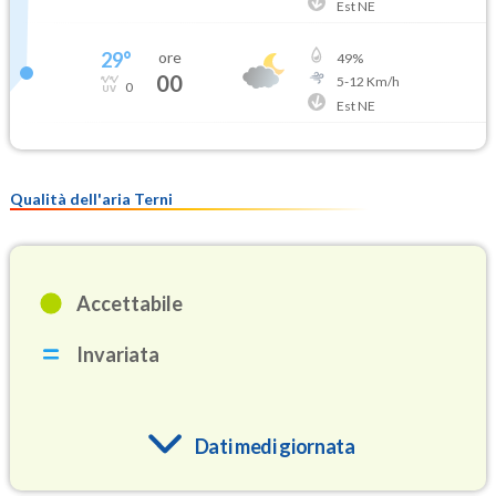
Est NE
29
°
ore
49
%
00
5
-
12
Km/h
0
Est NE
Qualità dell'aria Terni
Accettabile
Invariata
Dati medi giornata