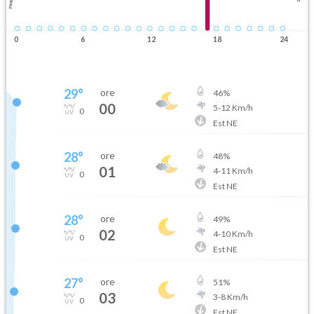
Pioggia
0
6
12
18
24
29
°
ore
46
%
00
5
-
12
Km/h
0
Est NE
28
°
ore
48
%
01
4
-
11
Km/h
0
Est NE
28
°
ore
49
%
02
4
-
10
Km/h
0
Est NE
27
°
ore
51
%
03
3
-
8
Km/h
0
Est NE