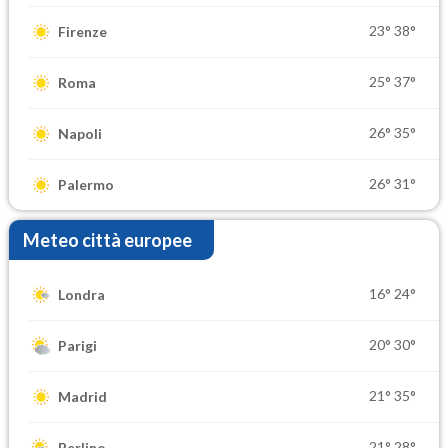
23°
38°
Firenze
25°
37°
Roma
26°
35°
Napoli
26°
31°
Palermo
Meteo città europee
16°
24°
Londra
20°
30°
Parigi
21°
35°
Madrid
21°
28°
Berlino