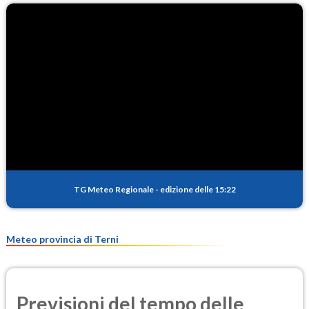
O3
82.7
(Ozono)
NO2
5.1
(Diossido di azoto)
SO2
1.1
(Anidride solforosa)
PM10
15.3
(Materia particolata)
TG Meteo Regionale
-
edizione delle 15:22
PM25
10.7
(Materia particolata)
Meteo provincia di Terni
Previsioni del tempo delle