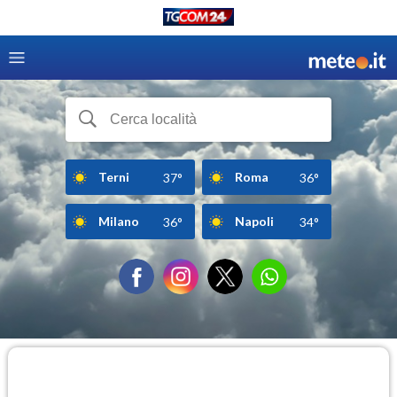
Terni
Roma
37°
36°
Milano
Napoli
36°
34°