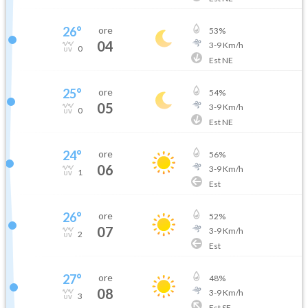
26
°
ore
53
%
04
3
-
9
Km/h
0
Est NE
25
°
ore
54
%
05
3
-
9
Km/h
0
Est NE
24
°
ore
56
%
06
3
-
9
Km/h
1
Est
26
°
ore
52
%
07
3
-
9
Km/h
2
Est
27
°
ore
48
%
08
3
-
9
Km/h
3
Est SE