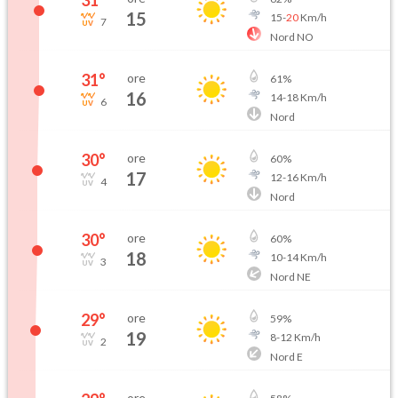
15
15
-
20
Km/h
7
Nord NO
31
°
ore
61
%
16
14
-
18
Km/h
6
Nord
30
°
ore
60
%
17
12
-
16
Km/h
4
Nord
30
°
ore
60
%
18
10
-
14
Km/h
3
Nord NE
29
°
ore
59
%
19
8
-
12
Km/h
2
Nord E
ore