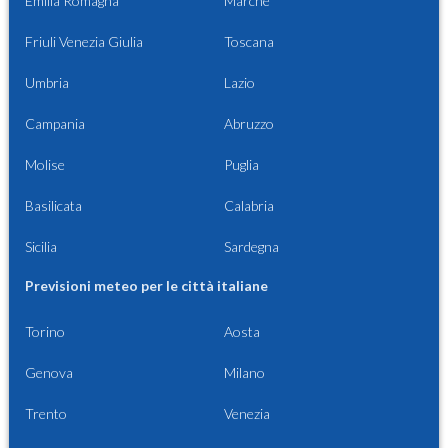
Emilia Romagna
Marche
Friuli Venezia Giulia
Toscana
Umbria
Lazio
Campania
Abruzzo
Molise
Puglia
Basilicata
Calabria
Sicilia
Sardegna
Previsioni meteo per le città italiane
Torino
Aosta
Genova
Milano
Trento
Venezia