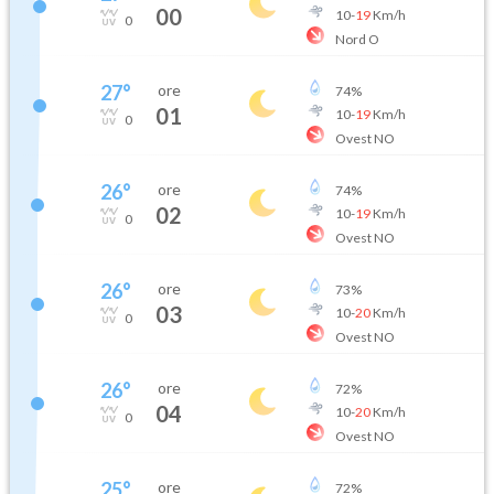
00
10
-
19
Km/h
0
Nord O
27
°
ore
74
%
01
10
-
19
Km/h
0
Ovest NO
26
°
ore
74
%
02
10
-
19
Km/h
0
Ovest NO
26
°
ore
73
%
03
10
-
20
Km/h
0
Ovest NO
26
°
ore
72
%
04
10
-
20
Km/h
0
Ovest NO
25
°
ore
72
%