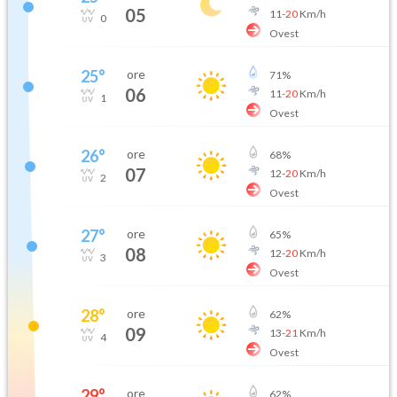
05
11
-
20
Km/h
0
Ovest
25
°
ore
71
%
06
11
-
20
Km/h
1
Ovest
26
°
ore
68
%
07
12
-
20
Km/h
2
Ovest
27
°
ore
65
%
08
12
-
20
Km/h
3
Ovest
28
°
ore
62
%
09
13
-
21
Km/h
4
Ovest
29
°
ore
62
%