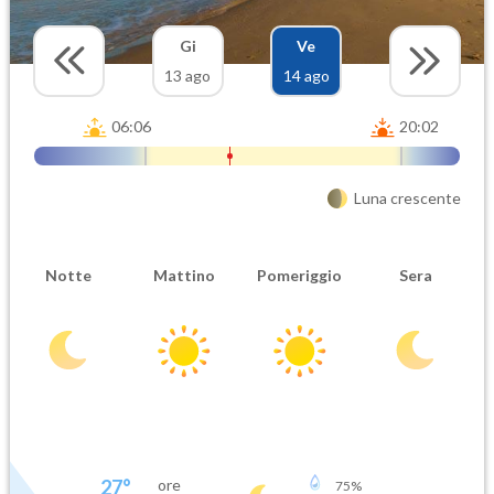
Gi
Ve
13 ago
14 ago
06:06
20:02
Luna crescente
Notte
Mattino
Pomeriggio
Sera
27
°
ore
75
%