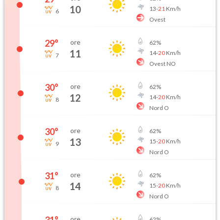
10
13
-
21
Km/h
6
Ovest
29
°
ore
62
%
11
14
-
20
Km/h
7
Ovest NO
30
°
ore
62
%
12
14
-
20
Km/h
8
Nord O
30
°
ore
62
%
13
15
-
20
Km/h
9
Nord O
31
°
ore
62
%
14
15
-
20
Km/h
8
Nord O
31
°
ore
62
%