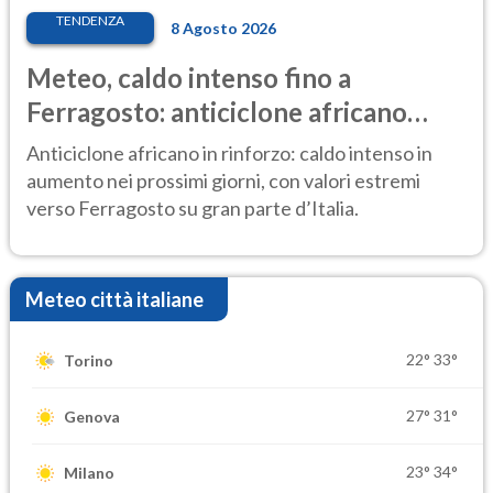
TENDENZA
8 Agosto 2026
Meteo, caldo intenso fino a
Ferragosto: anticiclone africano
ancora protagonista
Anticiclone africano in rinforzo: caldo intenso in
aumento nei prossimi giorni, con valori estremi
verso Ferragosto su gran parte d’Italia.
Meteo città italiane
22°
33°
Torino
27°
31°
Genova
23°
34°
Milano