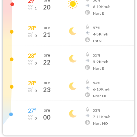
29
°
58
%
20
6
-
10
Km/h
1
Nord E
28
°
ore
57
%
21
4
-
8
Km/h
0
Est NE
28
°
ore
55
%
22
5
-
9
Km/h
0
Nord E
28
°
ore
54
%
23
6
-
10
Km/h
0
Nord NE
27
°
ore
53
%
00
7
-
11
Km/h
0
Nord NO