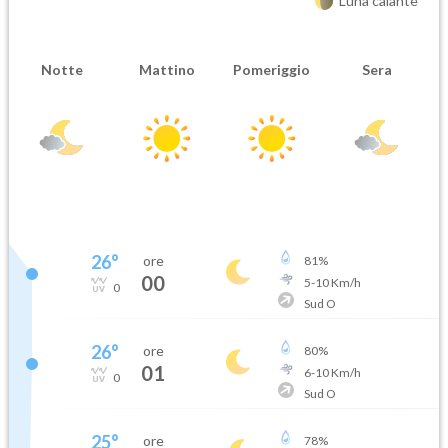
Luna calante
Notte
Mattino
Pomeriggio
Sera
26
°
ore
81
%
00
5
-
10
Km/h
0
Sud O
26
°
ore
80
%
01
6
-
10
Km/h
0
Sud O
25
°
ore
78
%