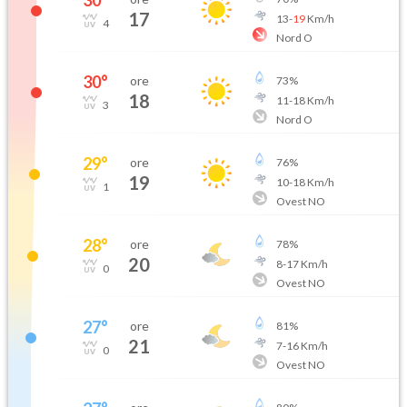
30
°
17
13
-
19
Km/h
4
Nord O
30
°
ore
73
%
18
11
-
18
Km/h
3
Nord O
29
°
ore
76
%
19
10
-
18
Km/h
1
Ovest NO
28
°
ore
78
%
20
8
-
17
Km/h
0
Ovest NO
27
°
ore
81
%
21
7
-
16
Km/h
0
Ovest NO