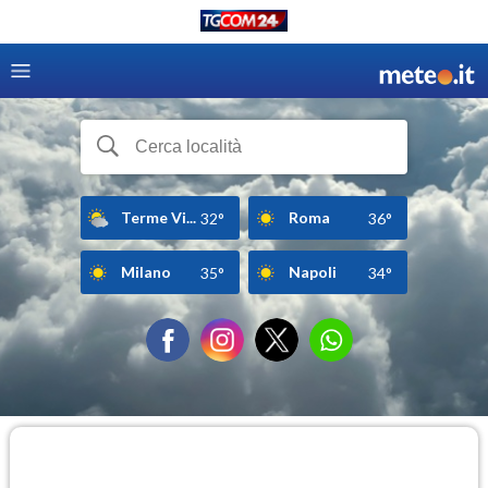
Terme Vi...
Roma
32°
36°
Milano
Napoli
35°
34°