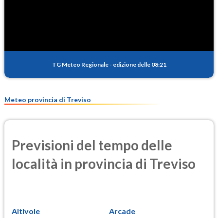
SO2
0.3
(Anidride solforosa)
PM10
10.4
(Materia particolata)
TG Meteo Regionale
-
edizione delle 08:21
PM25
7.2
(Materia particolata)
Meteo provincia di Treviso
Previsioni del tempo delle
località in provincia di Treviso
Altivole
Arcade