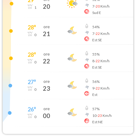
20
7
-
20
Km/h
1
Sud E
28
°
ore
54
%
21
7
-
22
Km/h
0
Est SE
28
°
ore
55
%
22
8
-
22
Km/h
0
Est SE
27
°
ore
56
%
23
9
-
22
Km/h
0
Est
26
°
ore
57
%
00
10
-
23
Km/h
0
Est NE