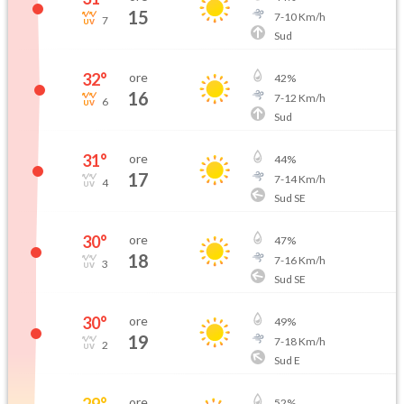
15
7
-
10
Km/h
7
Sud
32
°
ore
42
%
16
7
-
12
Km/h
6
Sud
31
°
ore
44
%
17
7
-
14
Km/h
4
Sud SE
30
°
ore
47
%
18
7
-
16
Km/h
3
Sud SE
30
°
ore
49
%
19
7
-
18
Km/h
2
Sud E
29
°
ore
52
%