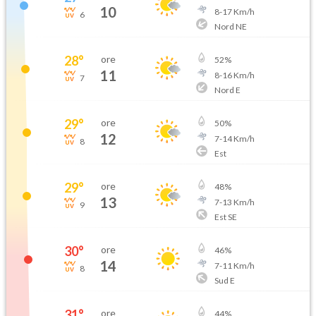
10
8
-
17
Km/h
6
Nord NE
28
°
ore
52
%
11
8
-
16
Km/h
7
Nord E
29
°
ore
50
%
12
7
-
14
Km/h
8
Est
29
°
ore
48
%
13
7
-
13
Km/h
9
Est SE
30
°
ore
46
%
14
7
-
11
Km/h
8
Sud E
31
°
ore
44
%