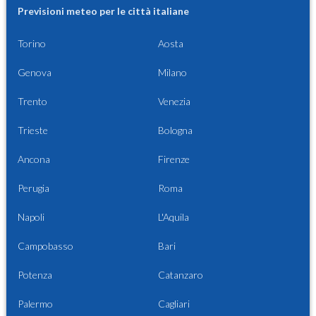
Previsioni meteo per le città italiane
Torino
Aosta
Genova
Milano
Trento
Venezia
Trieste
Bologna
Ancona
Firenze
Perugia
Roma
Napoli
L'Aquila
Campobasso
Bari
Potenza
Catanzaro
Palermo
Cagliari