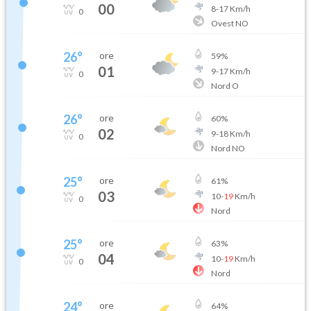
00
8
-
17
Km/h
0
Ovest NO
26
°
ore
59
%
01
9
-
17
Km/h
0
Nord O
26
°
ore
60
%
02
9
-
18
Km/h
0
Nord NO
25
°
ore
61
%
03
10
-
19
Km/h
0
Nord
25
°
ore
63
%
04
10
-
19
Km/h
0
Nord
24
°
ore
64
%