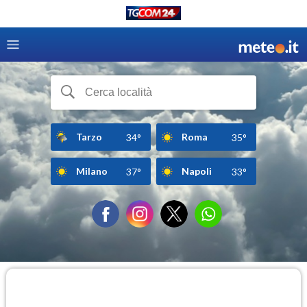
Tarzo
Roma
34°
35°
Milano
Napoli
37°
33°