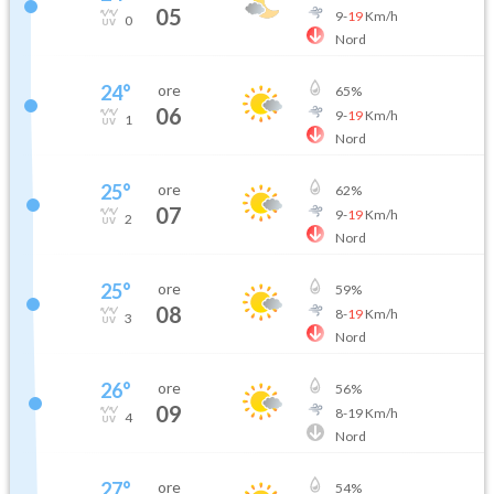
05
9
-
19
Km/h
0
Nord
24
°
ore
65
%
06
9
-
19
Km/h
1
Nord
25
°
ore
62
%
07
9
-
19
Km/h
2
Nord
25
°
ore
59
%
08
8
-
19
Km/h
3
Nord
26
°
ore
56
%
09
8
-
19
Km/h
4
Nord
27
°
ore
54
%