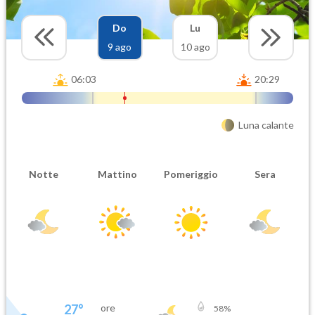
Do
Lu
9 ago
10 ago
06:03
20:29
Luna calante
Notte
Mattino
Pomeriggio
Sera
27
°
ore
58
%