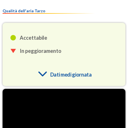
Qualità dell'aria Tarzo
Accettabile
In peggioramento
Dati medi giornata
O3
84.1
(Ozono)
NO2
3.1
(Diossido di azoto)