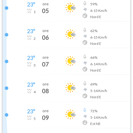
23
°
ore
59
%
05
6
-
15
Km/h
1
Nord E
23
°
ore
62
%
06
6
-
15
Km/h
2
Nord E
23
°
ore
66
%
07
6
-
14
Km/h
3
Nord E
23
°
ore
69
%
08
5
-
14
Km/h
4
Nord E
23
°
ore
72
%
09
5
-
14
Km/h
5
Est NE