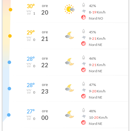
30
°
ore
42
%
20
8
-
19
Km/h
1
Nord NO
29
°
ore
45
%
21
9
-
21
Km/h
0
Nord NE
28
°
ore
46
%
22
9
-
21
Km/h
0
Nord NE
28
°
ore
47
%
23
9
-
20
Km/h
0
Nord NE
27
°
ore
48
%
00
10
-
20
Km/h
0
Nord NE