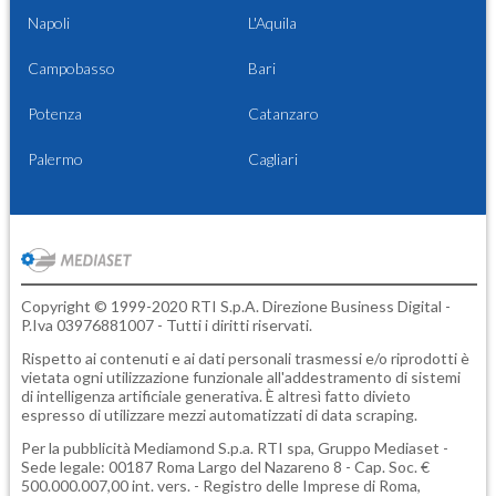
Napoli
L'Aquila
Campobasso
Bari
Potenza
Catanzaro
Palermo
Cagliari
Copyright © 1999-2020 RTI S.p.A. Direzione Business Digital -
P.Iva 03976881007 - Tutti i diritti riservati.
Rispetto ai contenuti e ai dati personali trasmessi e/o riprodotti è
vietata ogni utilizzazione funzionale all'addestramento di sistemi
di intelligenza artificiale generativa. È altresì fatto divieto
espresso di utilizzare mezzi automatizzati di data scraping.
Per la pubblicità
Mediamond S.p.a.
RTI spa, Gruppo Mediaset -
Sede legale: 00187 Roma Largo del Nazareno 8 - Cap. Soc. €
500.000.007,00 int. vers. - Registro delle Imprese di Roma,