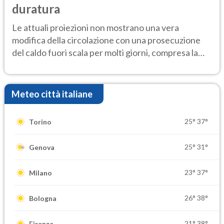
duratura
Le attuali proiezioni non mostrano una vera
modifica della circolazione con una prosecuzione
del caldo fuori scala per molti giorni, compresa la
settimana di Ferragosto
Meteo città italiane
25°
37°
Torino
25°
31°
Genova
23°
37°
Milano
26°
38°
Bologna
21°
38°
Firenze