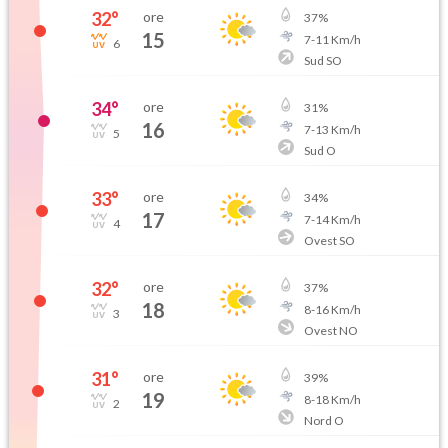
32
°
ore
37
%
15
7
-
11
Km/h
6
Sud SO
34
°
ore
31
%
16
7
-
13
Km/h
5
Sud O
33
°
ore
34
%
17
7
-
14
Km/h
4
Ovest SO
32
°
ore
37
%
18
8
-
16
Km/h
3
Ovest NO
31
°
ore
39
%
19
8
-
18
Km/h
2
Nord O