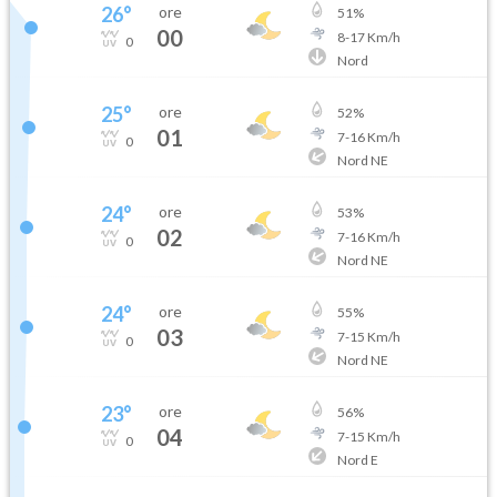
26
°
ore
51
%
00
8
-
17
Km/h
0
Nord
25
°
ore
52
%
01
7
-
16
Km/h
0
Nord NE
24
°
ore
53
%
02
7
-
16
Km/h
0
Nord NE
24
°
ore
55
%
03
7
-
15
Km/h
0
Nord NE
23
°
ore
56
%
04
7
-
15
Km/h
0
Nord E