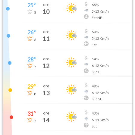
25
°
ore
66
%
10
5
-
13
Km/h
5
Est NE
26
°
ore
60
%
11
5
-
13
Km/h
6
Est
28
°
ore
54
%
12
6
-
12
Km/h
7
Sud E
29
°
ore
49
%
13
6
-
12
Km/h
8
Sud SE
31
°
ore
43
%
14
6
-
11
Km/h
7
Sud