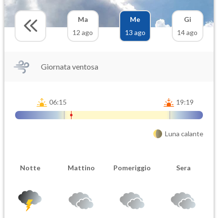
Ma
Me
Gi
12 ago
13 ago
14 ago
Giornata ventosa
06:15
19:19
Luna calante
Notte
Mattino
Pomeriggio
Sera