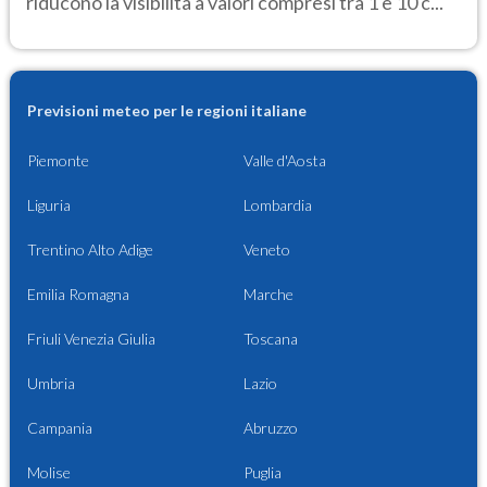
riducono la visibilità a valori compresi tra 1 e 10 c...
Previsioni meteo per le regioni italiane
Piemonte
Valle d'Aosta
Liguria
Lombardia
Trentino Alto Adige
Veneto
Emilia Romagna
Marche
Friuli Venezia Giulia
Toscana
Umbria
Lazio
Campania
Abruzzo
Molise
Puglia