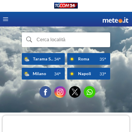
Tarama S...
Roma
34°
35°
Milano
Napoli
34°
33°