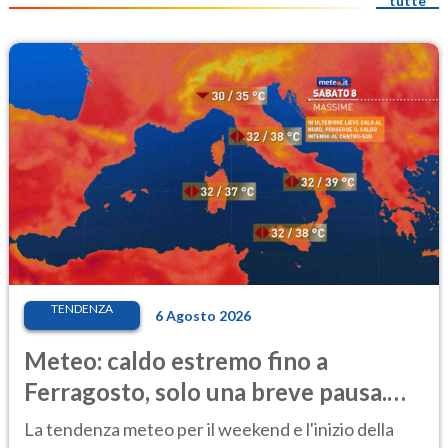
tutte
TENDENZA
6 Agosto 2026
Meteo: caldo estremo fino a
Ferragosto, solo una breve pausa.
Ecco dove
La tendenza meteo per il weekend e l'inizio della