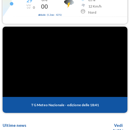
29
°
00
12
Km/h
0
Nord
debole
(
1.2mm
-
42
%)
TG Meteo Nazionale
-
edizione delle 18:41
Ultime news
Vedi