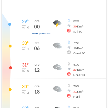
29
°
ore
89
%
00
30
Km/h
0
Sud SO
debole
(
0.9mm
-
41
%)
30
°
ore
79
%
06
18
Km/h
1
Ovest SO
31
°
ore
61
%
12
32
Km/h
5
Nord NO
30
°
ore
70
%
18
31
Km/h
2
Nord
ore
85
%