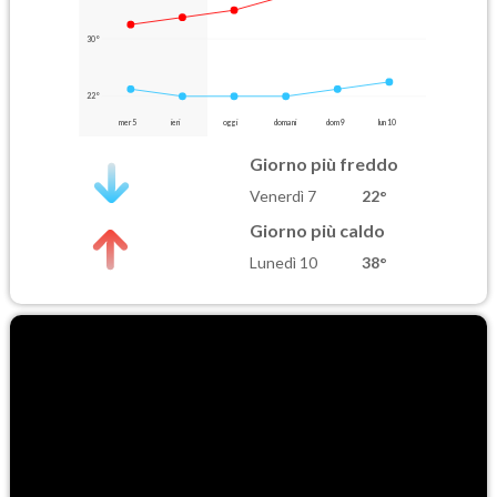
30°
22°
mer 5
ieri
oggi
domani
dom 9
lun 10
Giorno più freddo
Venerdì 7
22°
Giorno più caldo
Lunedì 10
38°