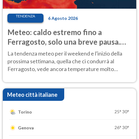
TENDENZA
6 Agosto 2026
Meteo: caldo estremo fino a
Ferragosto, solo una breve pausa.
Ecco dove
La tendenza meteo per il weekend e l'inizio della
prossima settimana, quella che ci condurrà al
Ferragosto, vede ancora temperature molto
elevate
Meteo città italiane
25°
30°
Torino
26°
30°
Genova