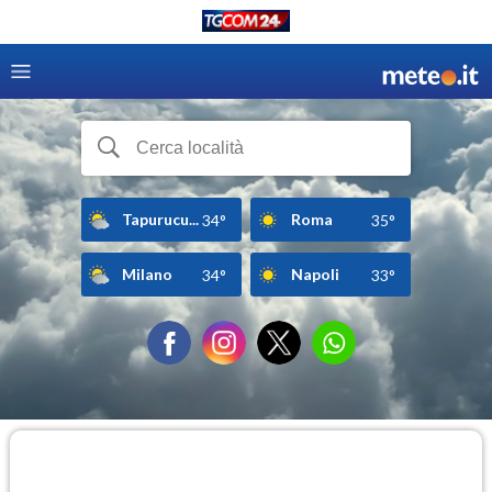
Tapurucu...
Roma
34°
35°
Milano
Napoli
34°
33°