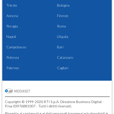
Trieste
Bologna
Ancona
Firenze
Perugia
Roma
Napoli
L'Aquila
Campobasso
Bari
Potenza
Catanzaro
Palermo
Cagliari
Copyright © 1999-2020 RTI S.p.A. Direzione Business Digital -
P.Iva 03976881007 - Tutti i diritti riservati.
Rispetto ai contenuti e ai dati personali trasmessi e/o riprodotti è