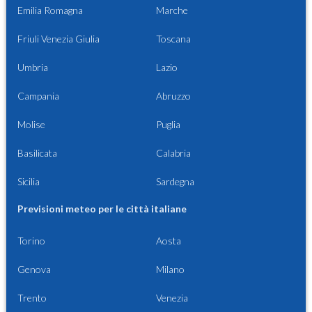
Emilia Romagna
Marche
Friuli Venezia Giulia
Toscana
Umbria
Lazio
Campania
Abruzzo
Molise
Puglia
Basilicata
Calabria
Sicilia
Sardegna
Previsioni meteo per le città italiane
Torino
Aosta
Genova
Milano
Trento
Venezia