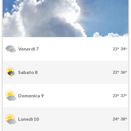
Venerdì 7
22°
34°
Sabato 8
22°
36°
Domenica 9
23°
37°
Lunedì 10
24°
38°