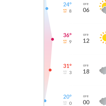
24
°
ore
06
8
36
°
ore
12
9
31
°
ore
18
3
20
°
ore
00
0