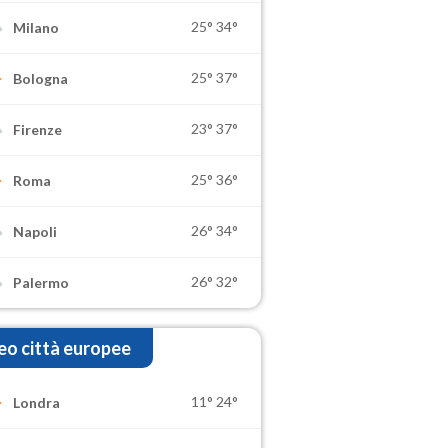
25°
34°
Milano
25°
37°
Bologna
23°
37°
Firenze
25°
36°
Roma
26°
34°
Napoli
26°
32°
Palermo
o città europee
11°
24°
Londra