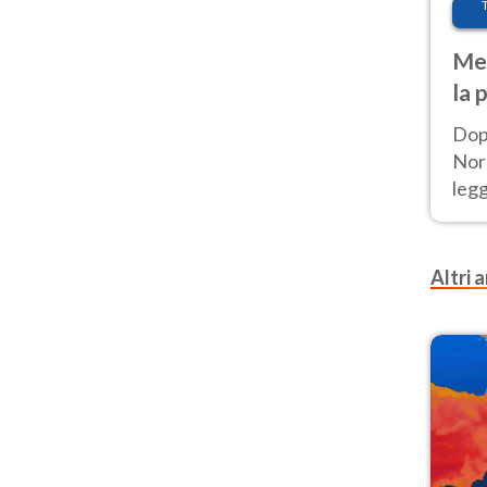
Met
la 
Dop
Nord
leg
nuov
afr
Altri a