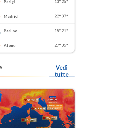
13°
25°
Parigi
22°
37°
Madrid
15°
21°
Berlino
27°
35°
Atene
e
Vedi
tutte