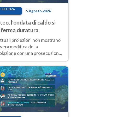
TENDENZA
5 Agosto 2026
eo, l'ondata di caldo si
ferma duratura
ttuali proiezioni non mostrano
vera modifica della
colazione con una prosecuzione
caldo fuori scala per molti
ni, compresa la settimana di
ragosto