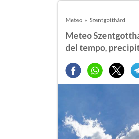
Meteo
Szentgotthárd
Meteo Szentgotthár
del tempo, precipi