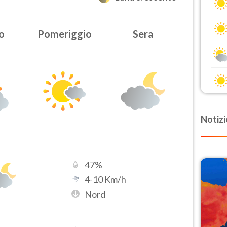
o
Pomeriggio
Sera
Notizi
47
%
4
-
10
Km/h
Nord