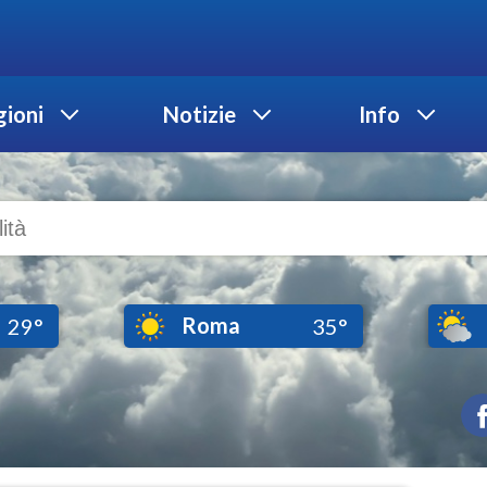
ioni
Notizie
Info
Roma
29°
35°