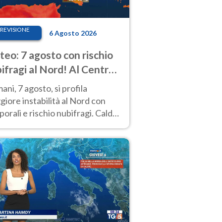
REVISIONE
6 Agosto 2026
eo: 7 agosto con rischio
ifragi al Nord! Al Centro-
 caldo estremo
ni, 7 agosto, si profila
iore instabilità al Nord con
orali e rischio nubifragi. Caldo
pre estremo al Centro-Sud. Le
isioni.