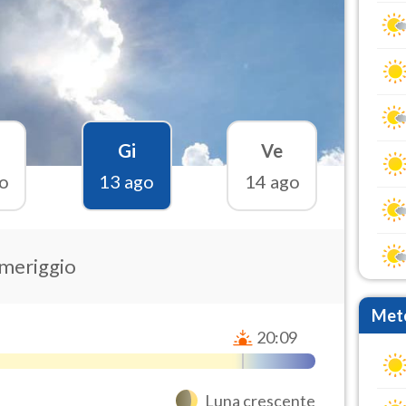
Gi
Ve
o
13 ago
14 ago
omeriggio
Mete
20:09
Luna crescente