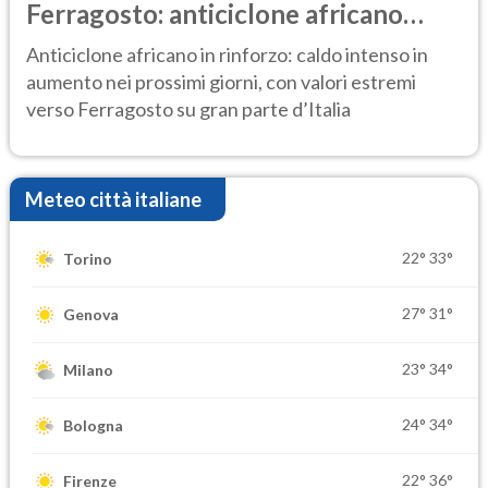
Ferragosto: anticiclone africano
ancora protagonista
Anticiclone africano in rinforzo: caldo intenso in
aumento nei prossimi giorni, con valori estremi
verso Ferragosto su gran parte d’Italia
Meteo città italiane
22°
33°
Torino
27°
31°
Genova
23°
34°
Milano
24°
34°
Bologna
22°
36°
Firenze