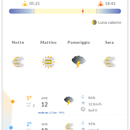
05:25
18:43
Luna calante
Notte
Mattino
Pomeriggio
Sera
5
°
ore
86
%
12
12
Km/h
2
Sud O
moderata
(
2.2mm
-
94
%)
2
°
ore
93
%