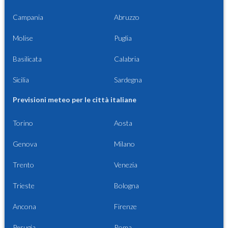
Campania
Abruzzo
Molise
Puglia
Basilicata
Calabria
Sicilia
Sardegna
Previsioni meteo per le città italiane
Torino
Aosta
Genova
Milano
Trento
Venezia
Trieste
Bologna
Ancona
Firenze
Perugia
Roma