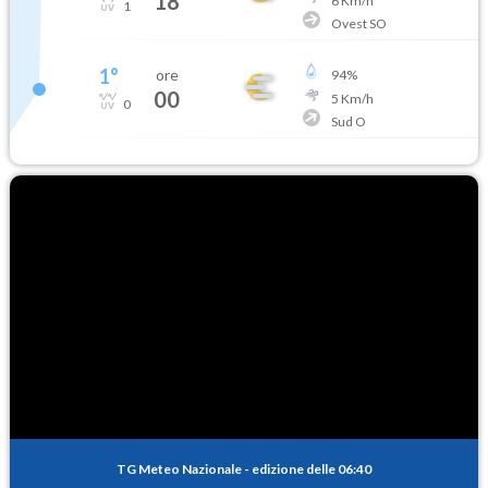
18
6
Km/h
1
Ovest SO
1
°
ore
94
%
00
5
Km/h
0
Sud O
TG Meteo Nazionale
-
edizione delle 06:40