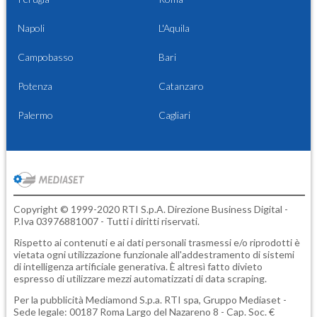
Napoli
L'Aquila
Campobasso
Bari
Potenza
Catanzaro
Palermo
Cagliari
Copyright © 1999-2020 RTI S.p.A. Direzione Business Digital -
P.Iva 03976881007 - Tutti i diritti riservati.
Rispetto ai contenuti e ai dati personali trasmessi e/o riprodotti è
vietata ogni utilizzazione funzionale all'addestramento di sistemi
di intelligenza artificiale generativa. È altresì fatto divieto
espresso di utilizzare mezzi automatizzati di data scraping.
Per la pubblicità
Mediamond S.p.a.
RTI spa, Gruppo Mediaset -
Sede legale: 00187 Roma Largo del Nazareno 8 - Cap. Soc. €