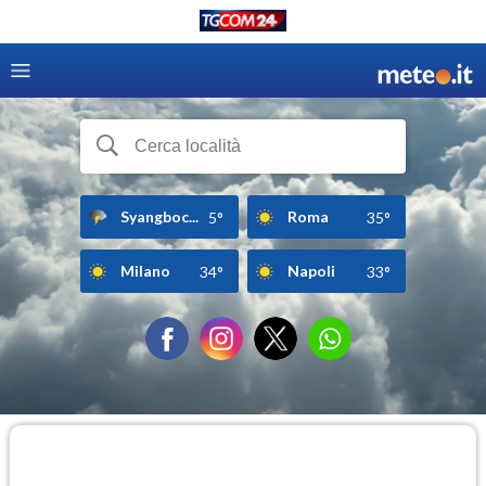
Syangboc...
Roma
5°
35°
Milano
Napoli
34°
33°