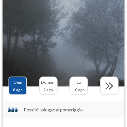
Oggi
Domani
Lu
8 ago
9 ago
10 ago
Possibili piogge al pomeriggio