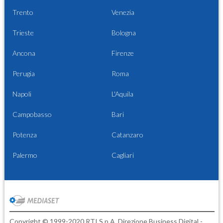
Trento
Venezia
Trieste
Bologna
Ancona
Firenze
Perugia
Roma
Napoli
L'Aquila
Campobasso
Bari
Potenza
Catanzaro
Palermo
Cagliari
Copyright © 1999-2020 RTI S.p.A. Direzione Business Digital -