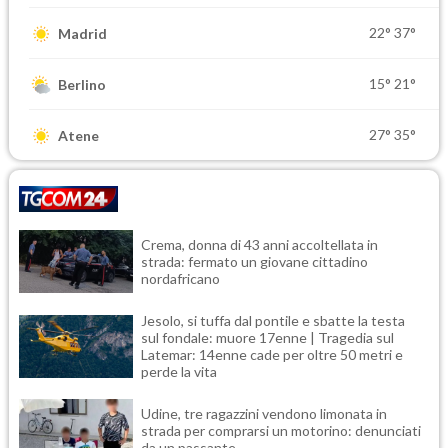
22°
37°
Madrid
15°
21°
Berlino
27°
35°
Atene
Crema, donna di 43 anni accoltellata in
strada: fermato un giovane cittadino
nordafricano
Jesolo, si tuffa dal pontile e sbatte la testa
sul fondale: muore 17enne | Tragedia sul
Latemar: 14enne cade per oltre 50 metri e
perde la vita
Udine, tre ragazzini vendono limonata in
strada per comprarsi un motorino: denunciati
da un passante