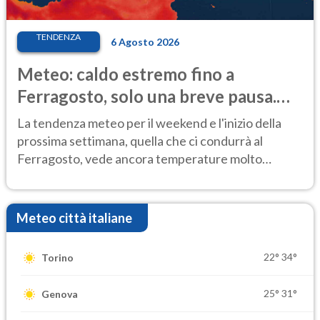
TENDENZA
6 Agosto 2026
Meteo: caldo estremo fino a
Ferragosto, solo una breve pausa.
Ecco dove
La tendenza meteo per il weekend e l'inizio della
prossima settimana, quella che ci condurrà al
Ferragosto, vede ancora temperature molto
elevate
Meteo città italiane
22°
34°
Torino
25°
31°
Genova