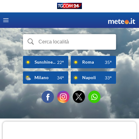
Sunshine...
Roma
22°
35°
Milano
Napoli
34°
33°