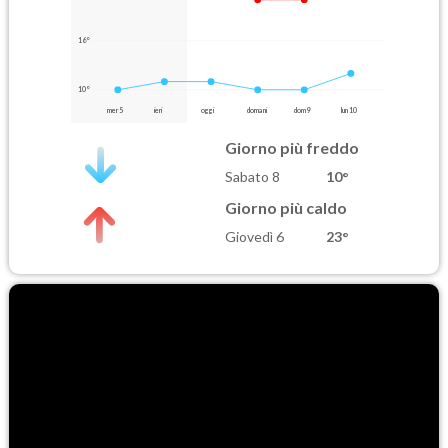
16°
10°
mer 5
ieri
oggi
domani
dom 9
lun 10
Giorno più freddo
Sabato 8
10°
Giorno più caldo
Giovedì 6
23°